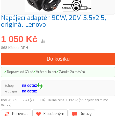
Napájecí adaptér 90W, 20V 5.5x2.5,
originál Lenovo
1 050 Kč
868 Kč bez DPH
Do košíku
✓
✓
✓
Doprava od 63 Kč
Vrácení 14 dní
Záruka 24 měsíců
na dotaz
Eshop:
na dotaz
Prodejna:
Kód: AS2191062143 (77011094)
Běžná cena: 1 092 Kč (při objednání mimo
eshop)
Porovnat
K oblíbeným
Dotazy