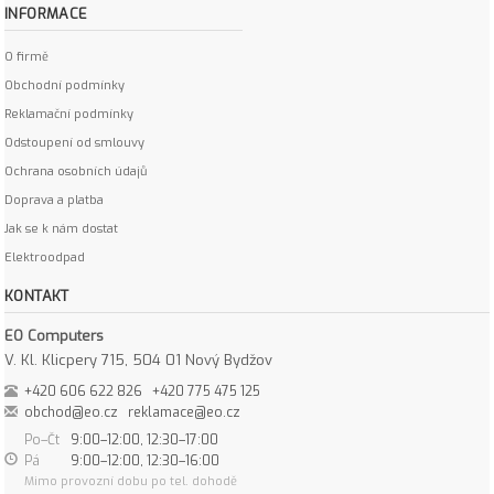
INFORMACE
O firmě
Obchodní podmínky
Reklamační podmínky
Odstoupení od smlouvy
Ochrana osobních údajů
Doprava a platba
Jak se k nám dostat
Elektroodpad
KONTAKT
EO Computers
V. Kl. Klicpery 715, 504 01 Nový Bydžov
+420 606 622 826
+420 775 475 125
obchod@eo.cz
reklamace@eo.cz
Po–Čt
9:00–12:00, 12:30–17:00
Pá
9:00–12:00, 12:30–16:00
Mimo provozní dobu po tel. dohodě