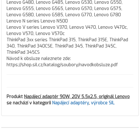
Lenovo G480, Lenovo G485, Lenovo G530, Lenovo G550,
Lenovo G555, Lenovo G565, Lenovo G570, Lenovo G575,
Lenovo G580, Lenovo G585, Lenovo G770, Lenovo G780
Lenovo N series Lenovo N500
Lenovo V series Lenovo V370, Lenovo V470, Lenovo V470c,
Lenovo V570, Lenovo V570c
ThinkPad 3xx series ThinkPad 315, ThinkPad 315E, ThinkPad
340, ThinkPad 340CSE, ThinkPad 345, ThinkPad 345C,
ThinkPad 345CS
Návod k obsluze naleznete zde:
https://shop.sil.cz/katalog/soubory/navodkobsluze.pdf
Produkt
Napájecí adaptér 90W, 20V 5.5x2.5, originál Lenovo
se nachází v kategorii
Napájecí adaptéry
,
výrobce SIL