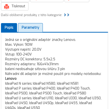
Tisknout
Další oblíbené produkty z této kategorie:
Popis
Parametry
Jedná se o originální adaptér značky Lenovo.
Max. Výkon: 90W
Výstupní napětí: 20.0V
Vstup: 100-240V
Rozměry DC konektoru: 5.5x2.5
Rozměry adapteru: 166x41x31mm
balení neobsahuje síťovou šňůru 3 pin
Náhradní díl adaptér je možné použít pro modely notebooku:
Lenovo
IdeaPad N series IdeaPad N580, IdeaPad N581
IdeaPad P series IdeaPad P400, IdeaPad P400 Touch,
IdeaPad P500, IdeaPad P500 Touch, IdeaPad P580
IdeaPad U series IdeaPad U110, IdeaPad U330, IdeaPad U350,
IdeaPad U450, IdeaPad U450p, IdeaPad U455, IdeaPad
U460s, IdeaPad U550