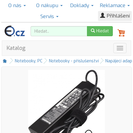
O nás
O nákupu
Doklady
Reklamace
Přihlášení
Servis
Hledat
Katalog
Notebooky, PC
Notebooky - příslušenství
Napájecí adap