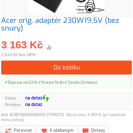
Acer orig. adaptér 230W19,5V (bez
snury)
3 163 Kč
2 614 Kč bez DPH
Do košíku
✓
✓
✓
Doprava od 63 Kč
Vrácení 14 dní
Záruka 24 měsíců
na dotaz
Eshop:
na dotaz
Prodejna:
Kód: AS18708000000035 (77011272)
Běžná cena: 3 289 Kč (při objednání
mimo eshop)
Porovnat
K oblíbeným
Dotazy