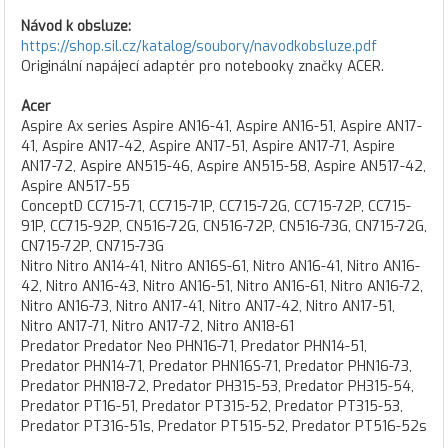
Návod k obsluze:
https://shop.sil.cz/katalog/soubory/navodkobsluze.pdf
Originální napájecí adaptér pro notebooky značky ACER.
Acer
Aspire Ax series Aspire AN16-41, Aspire AN16-51, Aspire AN17-
41, Aspire AN17-42, Aspire AN17-51, Aspire AN17-71, Aspire
AN17-72, Aspire AN515-46, Aspire AN515-58, Aspire AN517-42,
Aspire AN517-55
ConceptD CC715-71, CC715-71P, CC715-72G, CC715-72P, CC715-
91P, CC715-92P, CN516-72G, CN516-72P, CN516-73G, CN715-72G,
CN715-72P, CN715-73G
Nitro Nitro AN14-41, Nitro AN16S-61, Nitro AN16-41, Nitro AN16-
42, Nitro AN16-43, Nitro AN16-51, Nitro AN16-61, Nitro AN16-72,
Nitro AN16-73, Nitro AN17-41, Nitro AN17-42, Nitro AN17-51,
Nitro AN17-71, Nitro AN17-72, Nitro AN18-61
Predator Predator Neo PHN16-71, Predator PHN14-51,
Predator PHN14-71, Predator PHN16S-71, Predator PHN16-73,
Predator PHN18-72, Predator PH315-53, Predator PH315-54,
Predator PT16-51, Predator PT315-52, Predator PT315-53,
Predator PT316-51s, Predator PT515-52, Predator PT516-52s