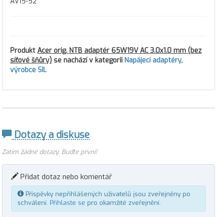
AV15-52
Produkt
Acer orig. NTB adaptér 65W19V AC 3.0x1.0 mm (bez
síťové šňůry)
se nachází v kategorii
Napájecí adaptéry
,
výrobce SIL
Dotazy a diskuse
Zatím žádné dotazy. Buďte první!
Přidat dotaz nebo komentář
Příspěvky nepřihlášených uživatelů jsou zveřejněny po
schválení.
Přihlaste se
pro okamžité zveřejnění.