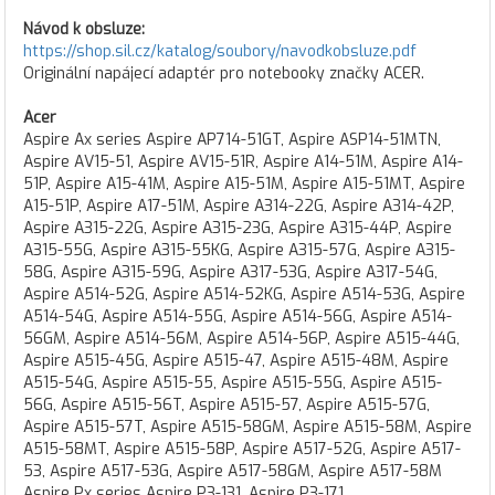
Návod k obsluze:
https://shop.sil.cz/katalog/soubory/navodkobsluze.pdf
Originální napájecí adaptér pro notebooky značky ACER.
Acer
Aspire Ax series Aspire AP714-51GT, Aspire ASP14-51MTN,
Aspire AV15-51, Aspire AV15-51R, Aspire A14-51M, Aspire A14-
51P, Aspire A15-41M, Aspire A15-51M, Aspire A15-51MT, Aspire
A15-51P, Aspire A17-51M, Aspire A314-22G, Aspire A314-42P,
Aspire A315-22G, Aspire A315-23G, Aspire A315-44P, Aspire
A315-55G, Aspire A315-55KG, Aspire A315-57G, Aspire A315-
58G, Aspire A315-59G, Aspire A317-53G, Aspire A317-54G,
Aspire A514-52G, Aspire A514-52KG, Aspire A514-53G, Aspire
A514-54G, Aspire A514-55G, Aspire A514-56G, Aspire A514-
56GM, Aspire A514-56M, Aspire A514-56P, Aspire A515-44G,
Aspire A515-45G, Aspire A515-47, Aspire A515-48M, Aspire
A515-54G, Aspire A515-55, Aspire A515-55G, Aspire A515-
56G, Aspire A515-56T, Aspire A515-57, Aspire A515-57G,
Aspire A515-57T, Aspire A515-58GM, Aspire A515-58M, Aspire
A515-58MT, Aspire A515-58P, Aspire A517-52G, Aspire A517-
53, Aspire A517-53G, Aspire A517-58GM, Aspire A517-58M
Aspire Px series Aspire P3-131, Aspire P3-171