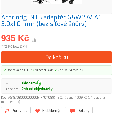
Acer orig. NTB adaptér 65W19V AC
3.0x1.0 mm (bez síťové šňůry)
935 Kč
772 Kč bez DPH
Do košíku
✓
✓
✓
Doprava od 63 Kč
Vrácení 14 dní
Záruka 24 měsíců
skladem
Eshop:
24h od objednávky
Prodejna:
Kód: AS18708000000005 (77011089)
Běžná cena: 1 009 Kč (při objednání
mimo eshop)
Porovnat
K oblíbeným
Dotazy