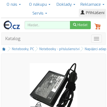
O nás
O nákupu
Doklady
Reklamace
Přihlášení
Servis
Hledat
Katalog
Notebooky, PC
Notebooky - příslušenství
Napájecí adap