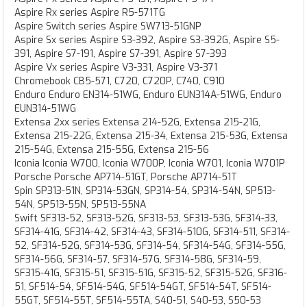
Aspire Rx series Aspire R5-571TG
Aspire Switch series Aspire SW713-51GNP
Aspire Sx series Aspire S3-392, Aspire S3-392G, Aspire S5-
391, Aspire S7-191, Aspire S7-391, Aspire S7-393
Aspire Vx series Aspire V3-331, Aspire V3-371
Chromebook CB5-571, C720, C720P, C740, C910
Enduro Enduro EN314-51WG, Enduro EUN314A-51WG, Enduro
EUN314-51WG
Extensa 2xx series Extensa 214-52G, Extensa 215-21G,
Extensa 215-22G, Extensa 215-34, Extensa 215-53G, Extensa
215-54G, Extensa 215-55G, Extensa 215-56
Iconia Iconia W700, Iconia W700P, Iconia W701, Iconia W701P
Porsche Porsche AP714-51GT, Porsche AP714-51T
Spin SP313-51N, SP314-53GN, SP314-54, SP314-54N, SP513-
54N, SP513-55N, SP513-55NA
Swift SF313-52, SF313-52G, SF313-53, SF313-53G, SF314-33,
SF314-41G, SF314-42, SF314-43, SF314-510G, SF314-511, SF314-
52, SF314-52G, SF314-53G, SF314-54, SF314-54G, SF314-55G,
SF314-56G, SF314-57, SF314-57G, SF314-58G, SF314-59,
SF315-41G, SF315-51, SF315-51G, SF315-52, SF315-52G, SF316-
51, SF514-54, SF514-54G, SF514-54GT, SF514-54T, SF514-
55GT, SF514-55T, SF514-55TA, S40-51, S40-53, S50-53