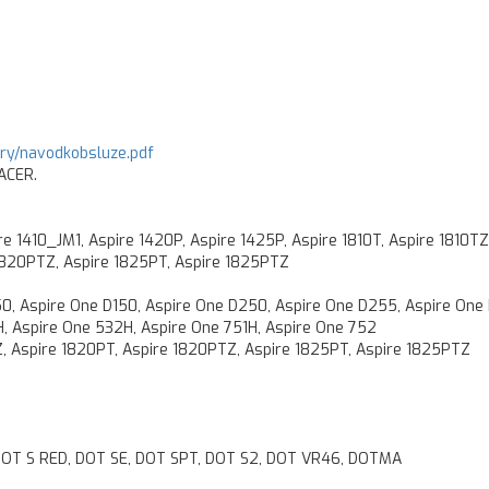
ory/navodkobsluze.pdf
 ACER.
ire 1410_JM1, Aspire 1420P, Aspire 1425P, Aspire 1810T, Aspire 1810TZ
 1820PTZ, Aspire 1825PT, Aspire 1825PTZ
50, Aspire One D150, Aspire One D250, Aspire One D255, Aspire One
H, Aspire One 532H, Aspire One 751H, Aspire One 752
TZ, Aspire 1820PT, Aspire 1820PTZ, Aspire 1825PT, Aspire 1825PTZ
DOT S RED, DOT SE, DOT SPT, DOT S2, DOT VR46, DOTMA