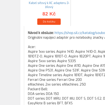
Kabel síťový k AC adapteru 3-
žilový
82 Kč
Do košíku
Návod k obsluze:
https://shop.sil.cz/katalog/soub
Originální napájecí adaptér pro notebooky značky
Acer:
Aspire 1xxx series Aspire 1410, Aspire 1410-O, Asp
1810TZ-O, Aspire 1810T-O, Aspire 1820PT, Aspire
Aspire 5xxx series Aspire 5335
Aspire One series Aspire One A110, Aspire One A1
Aspire One P531, Aspire One 531F, Aspire One 531
Aspire Timeline series Aspire 1810T, Aspire 1810
Ferrari One series Ferrari One 200
eMachines 2xx series eMachines 250
Packard Bell:
DOA series DOA 150
DOT series DOT MRU, DOT MU, DOT S, DOT S E2, 
EasyNote B series BFT, BFXS