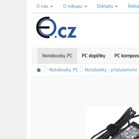
O nás
O nákupu
Doklady
Rekl
Notebooky, PC
PC doplňky
PC kompon
Notebooky, PC
Notebooky - příslušenství