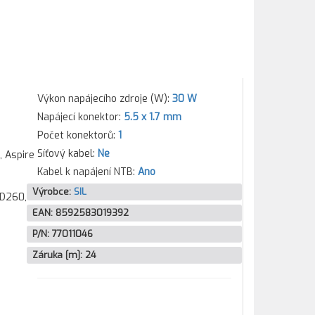
Výkon napájecího zdroje (W):
30 W
Napájecí konektor:
5.5 x 1.7 mm
Počet konektorů:
1
Síťový kabel:
Ne
, Aspire
Kabel k napájení NTB:
Ano
Výrobce:
SIL
 D260,
EAN:
8592583019392
P/N:
77011046
Záruka [m]:
24