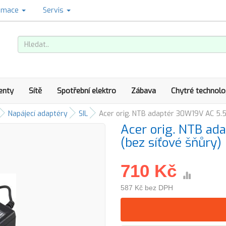
amace
Servis
enty
Sítě
Spotřební elektro
Zábava
Chytré technolo
Napájecí adaptéry
SIL
Acer orig. NTB adaptér 30W19V AC 5.5
Acer orig. NTB a
(bez síťové šňůry)
710 Kč
587 Kč bez DPH