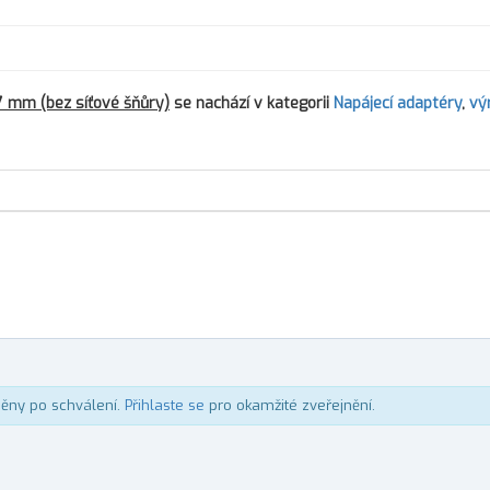
7 mm (bez síťové šňůry)
se nachází v kategorii
Napájecí adaptéry
,
vý
něny po schválení.
Přihlaste se
pro okamžité zveřejnění.