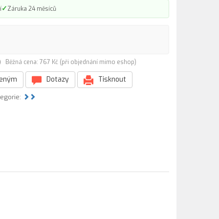
✓
í
Záruka 24 měsíců
6)
Běžná cena: 767 Kč (při objednání mimo eshop)
beným
Dotazy
Tisknout
tegorie: