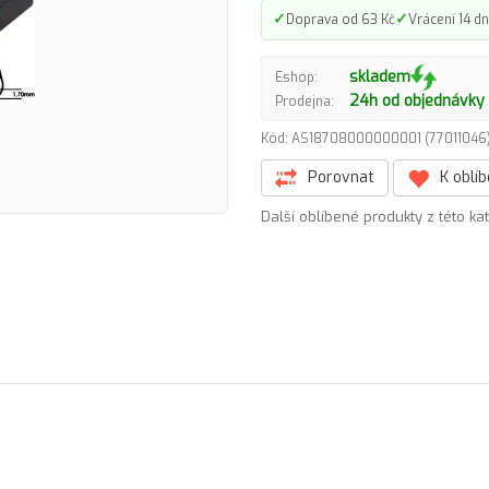
✓
✓
Doprava od 63 Kč
Vrácení 14 dn
skladem
Eshop:
24h od objednávky
Prodejna:
Kód: AS18708000000001 (7701104
Porovnat
K oblí
Další oblíbené produkty z této ka