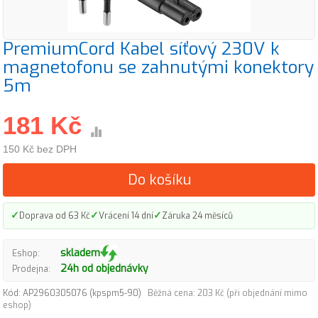
PremiumCord Kabel síťový 230V k
magnetofonu se zahnutými konektory
5m
181 Kč
150 Kč bez DPH
Do košíku
✓
✓
✓
Doprava od 63 Kč
Vrácení 14 dní
Záruka 24 měsíců
skladem
Eshop:
24h od objednávky
Prodejna:
Kód: AP2960305076 (kpspm5-90)
Běžná cena: 203 Kč (při objednání mimo
eshop)