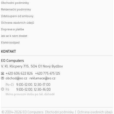
Obchodní podmínky
Reklamační podmínky
Odstoupení od smlouvy
Ochrana osobních údajů
Doprava a platba
Jak se k nám dostat
Elektroodpad
KONTAKT
EO Computers
V. Kl. Klicpery 715, 504 01 Nový Bydžov
+420 606 622 826
+420 775 475 125
obchod@eo.cz
reklamace@eo.cz
Po–Čt
9:00–12:00, 12:30–17:00
Pá
9:00–12:00, 12:30–16:00
Mimo provozní dobu po tel. dohodě
© 2004–2026 EO Computers
Obchodní podmínky
|
Ochrana osobních údajů