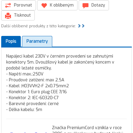
Porovnat
K oblíbeným
Dotazy
Tisknout
Další oblíbené produkty z této kategorie:
Popis
Parametry
Napájecí kabel 230V v černém provedení se zahnutými
konektory 5m. Dvoužilový kabel je zakončený koncem v
podobě ležaté osmičky.
- Napětí max.:250V
- Proudové zatížení: max 2,5A
- Kabel :H03VVH2-F 2x0.75mm2
- Konektor 1: Euro plug CEE 7/16
- Konektor 2: IEC-60320-C7
- Barevné provedení: černé
- Délka kabelu: 5m
Značka PremiumCord vznikla v roce