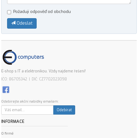
Požaduji odpověď od obchodu
Odeslat
E-shop s IT a elektronikou. Vždy najdeme řešení!
IČO: 86705342 | DIČ: CZ7702023098
Odebírejte akční nabídky emailem:
Odebírat
INFORMACE
O firmě