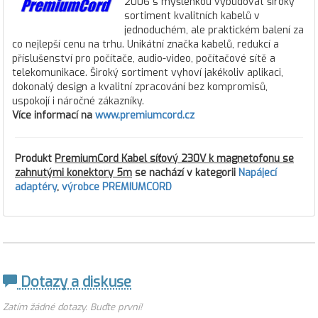
2006 s myšlenkou vybudovat široký
sortiment kvalitních kabelů v
jednoduchém, ale praktickém balení za
co nejlepší cenu na trhu. Unikátní značka kabelů, redukcí a
příslušenství pro počítače, audio-video, počítačové sítě a
telekomunikace. Široký sortiment vyhoví jakékoliv aplikaci,
dokonalý design a kvalitní zpracování bez kompromisů,
uspokojí i náročné zákazníky.
Více informací na
www.premiumcord.cz
Produkt
PremiumCord Kabel síťový 230V k magnetofonu se
zahnutými konektory 5m
se nachází v kategorii
Napájecí
adaptéry
,
výrobce PREMIUMCORD
Dotazy a diskuse
Zatím žádné dotazy. Buďte první!