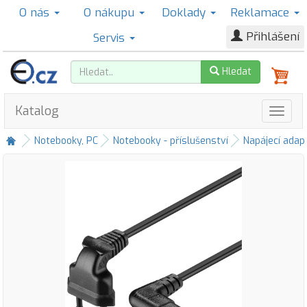
O nás
O nákupu
Doklady
Reklamace
Přihlášení
Servis
Hledat
Katalog
Notebooky, PC
Notebooky - příslušenství
Napájecí adap