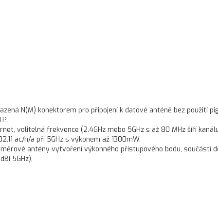
azená N(M) konektorem pro připojení k datové anténě bez použití pig
TP.
rnet, volitelná frekvence (2.4GHz mebo 5GHz s až 80 MHz šíří kanálu
802.11 ac/n/a při 5GHz s výkonem až 1300mW.
esměrové antény vytvoření výkonného přístupového bodu, součástí 
dBi 5GHz),