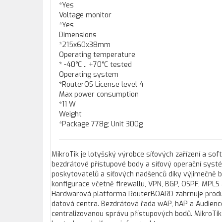
*Yes
Voltage monitor
*Yes
Dimensions
*215x60x38mm
Operating temperature
* -40°C .. +70°C tested
Operating system
*RouterOS License level 4
Max power consumption
*11 W
Weight
*Package 778g; Unit 300g
MikroTik je lotyšský výrobce síťových zařízení a sof
bezdrátové přístupové body a síťový operační systém
poskytovatelů a síťových nadšenců díky výjimečně b
konfigurace včetně firewallu, VPN, BGP, OSPF, MPLS 
Hardwarová platforma RouterBOARD zahrnuje produkt
datová centra. Bezdrátová řada wAP, hAP a Audience
centralizovanou správu přístupových bodů. MikroTik j