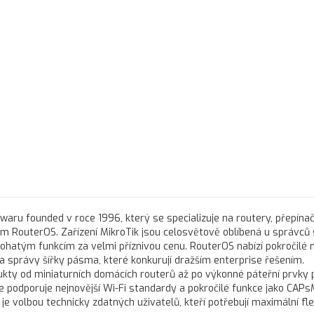
twaru founded v roce 1996, který se specializuje na routery, přepínač
 RouterOS. Zařízení MikroTik jsou celosvětově oblíbená u správců sí
ohatým funkcím za velmi příznivou cenu. RouterOS nabízí pokročilé
a správy šířky pásma, které konkurují dražším enterprise řešením.
y od miniaturních domácích routerů až po výkonné páteřní prvky p
 podporuje nejnovější Wi-Fi standardy a pokročilé funkce jako CAP
e volbou technicky zdatných uživatelů, kteří potřebují maximální flex