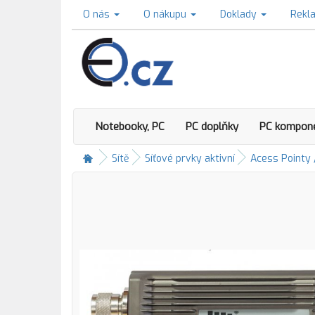
O nás
O nákupu
Doklady
Rekl
Notebooky, PC
PC doplňky
PC kompon
Sítě
Síťové prvky aktivní
Acess Pointy 