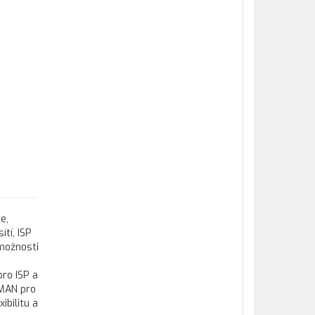
e,
tí, ISP
 možnosti
ro ISP a
sMAN pro
ibilitu a