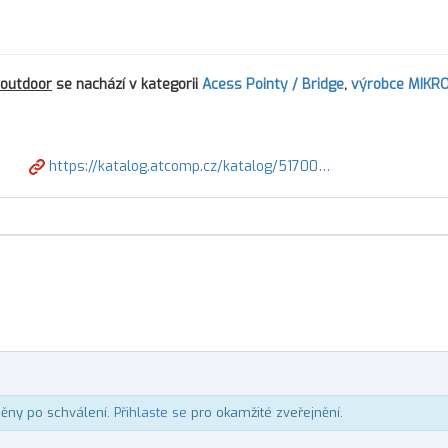
 outdoor
se nachází v kategorii
Acess Pointy / Bridge
,
výrobce MIKRO
https://katalog.atcomp.cz/katalog/51700…
něny po schválení.
Přihlaste se
pro okamžité zveřejnění.