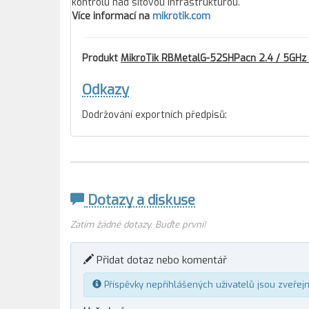
kontrolu nad síťovou infrastrukturou.
Více informací na
mikrotik.com
Produkt
MikroTik RBMetalG-52SHPacn 2.4 / 5GHz
Odkazy
Dodržování exportních předpisů:
Dotazy a diskuse
Zatím žádné dotazy. Buďte první!
Přidat dotaz nebo komentář
Příspěvky nepřihlášených uživatelů jsou zveřej