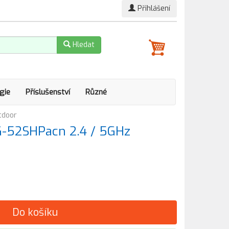
Přihlášení
Hledat
gie
Příslušenství
Různé
tdoor
G-52SHPacn 2.4 / 5GHz
Do košíku