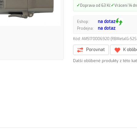
✓
✓
Doprava od 63 Kč
Vrácení 14 dn
na dotaz
Eshop:
na dotaz
Prodejna:
Kód: AM5170006920 (RBMetalG-52
Porovnat
K oblí
Další oblíbené produkty z této ka