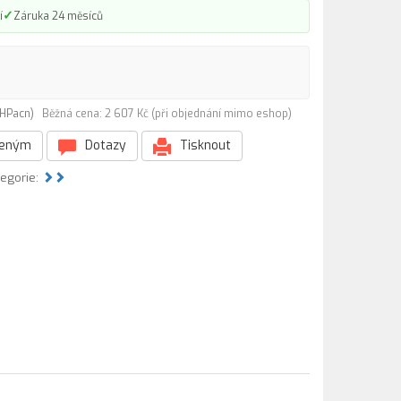
✓
í
Záruka 24 měsíců
SHPacn)
Běžná cena: 2 607 Kč (při objednání mimo eshop)
beným
Dotazy
Tisknout
tegorie: