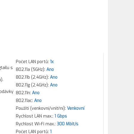
Počet LAN portů:
1x
tailu s
802.11a (5GHz):
Ano
802.11b (2,4GHz):
Ano
).
802.11g (2,4GHz):
Ano
dodávky
802.11n:
Ano
802.11ac:
Ano
Použití (venkovní/vnitřní):
Venkovní
Rychlost LAN max.:
1 Gbps
Rychlost Wi-Fi max.:
300 Mbit/s
Počet LAN portů:
1