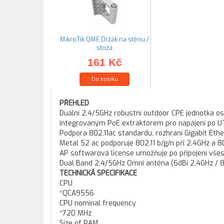
MikroTik QME Držák na stěnu /
stožá
161 Kč
Do košíku
PŘEHLED
Duální 2,4/5GHz robustní outdoor CPE jednotka os
integrovaným PoE extraktorem pro napájení po U
Podpora 802.11ac standardu, rozhraní Gigabit Ethe
Metal 52 ac podporuje 802.11 b/g/n při 2.4GHz a 
AP softwarová license umožňuje po připojení vš
Dual Band 2.4/5GHz Omni anténa (6dBi 2.4GHz / 8
TECHNICKÁ SPECIFIKACE
CPU
*QCA9556
CPU nominal frequency
*720 MHz
Size of RAM