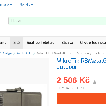
amace
Servis
enty
Sítě
Spotřební elektro
Zábava
Chytré technolo
/ Bridge
MIKROTIK
MikroTik RBMetalG-52SHPacn 2.4 / 5GHz ou
MikroTik RBMetal
outdoor
2 506 Kč
2 071 Kč bez DPH