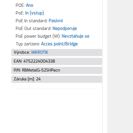
POE:
Ano
PoE:
In (vstup)
PoE In standard:
Pasivní
PoE Out standard:
Nepodporuje
PoE power budget (W):
Nevztahuje se
Typ zařízení:
Acces point/Bridge
Výrobce:
MIKROTIK
EAN:
4752224004338
P/N:
RBMetalG-52SHPacn
Záruka [m]:
24