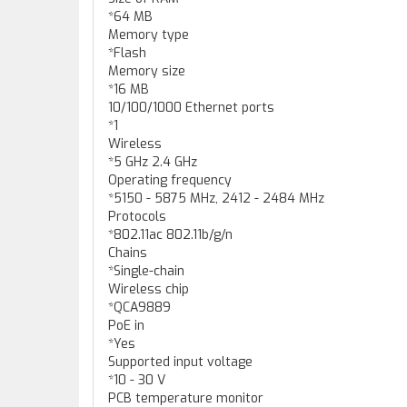
*64 MB
Memory type
*Flash
Memory size
*16 MB
10/100/1000 Ethernet ports
*1
Wireless
*5 GHz 2.4 GHz
Operating frequency
*5150 - 5875 MHz, 2412 - 2484 MHz
Protocols
*802.11ac 802.11b/g/n
Chains
*Single-chain
Wireless chip
*QCA9889
PoE in
*Yes
Supported input voltage
*10 - 30 V
PCB temperature monitor