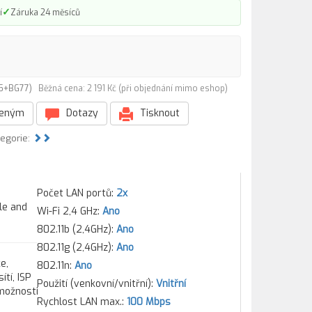
✓
í
Záruka 24 měsíců
BT5+BG77)
Běžná cena: 2 191 Kč (při objednání mimo eshop)
beným
Dotazy
Tisknout
tegorie:
Počet LAN portů:
2x
le and
Wi-Fi 2,4 GHz:
Ano
802.11b (2,4GHz):
Ano
802.11g (2,4GHz):
Ano
e,
802.11n:
Ano
tí, ISP
Použití (venkovní/vnitřní):
Vnitřní
 možnosti
Rychlost LAN max.:
100 Mbps