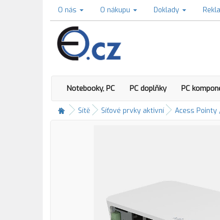
O nás
O nákupu
Doklady
Rekl
Notebooky, PC
PC doplňky
PC kompon
Sítě
Síťové prvky aktivní
Acess Pointy 