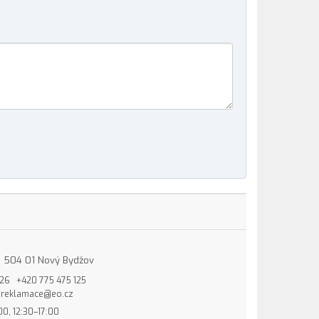
15, 504 01 Nový Bydžov
826
+420 775 475 125
reklamace@eo.cz
00, 12:30–17:00