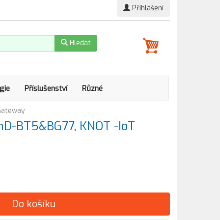
Přihlášení
Hledat
gie
Příslušenství
Různé
Gateway
2nD-BT5&BG77, KNOT -IoT
Do košíku