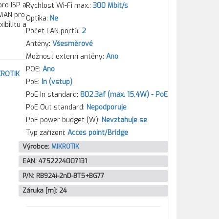
ro ISP a
Rychlost Wi-Fi max.:
300 Mbit/s
sMAN pro
Optika:
Ne
ibilitu a
Počet LAN portů:
2
Antény:
Všesměrové
Možnost externí antény:
Ano
POE:
Ano
KROTIK
PoE:
In (vstup)
PoE In standard:
802.3af (max. 15,4W) - PoE
PoE Out standard:
Nepodporuje
PoE power budget (W):
Nevztahuje se
Typ zařízení:
Acces point/Bridge
Výrobce:
MIKROTIK
EAN:
4752224007131
P/N:
RB924i-2nD-BT5+BG77
Záruka [m]:
24