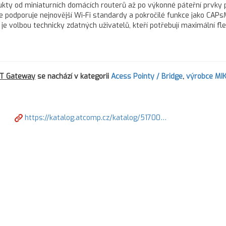
y od miniaturních domácích routerů až po výkonné páteřní prvky p
 podporuje nejnovější Wi-Fi standardy a pokročilé funkce jako CAP
e volbou technicky zdatných uživatelů, kteří potřebují maximální flex
oT Gateway
se nachází v kategorii
Acess Pointy / Bridge
,
výrobce MI
https://katalog.atcomp.cz/katalog/51700…