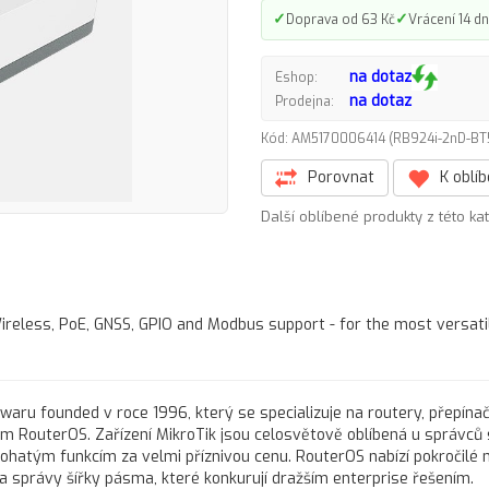
✓
✓
Doprava od 63 Kč
Vrácení 14 dn
na dotaz
Eshop:
na dotaz
Prodejna:
Kód: AM5170006414 (RB924i-2nD-
Porovnat
K oblí
Další oblíbené produkty z této ka
ireless, PoE, GNSS, GPIO and Modbus support - for the most versati
twaru founded v roce 1996, který se specializuje na routery, přepínač
 RouterOS. Zařízení MikroTik jsou celosvětově oblíbená u správců sí
ohatým funkcím za velmi příznivou cenu. RouterOS nabízí pokročilé
a správy šířky pásma, které konkurují dražším enterprise řešením.