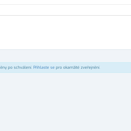
něny po schválení.
Přihlaste se
pro okamžité zveřejnění.