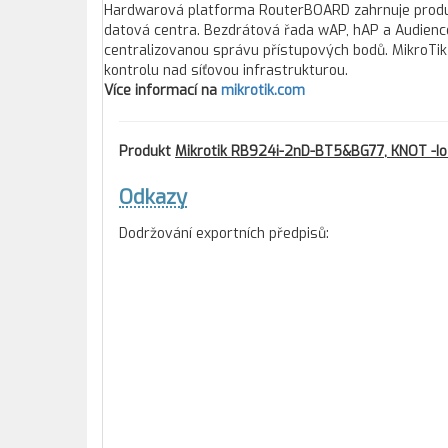
Hardwarová platforma RouterBOARD zahrnuje produkt
datová centra. Bezdrátová řada wAP, hAP a Audience
centralizovanou správu přístupových bodů. MikroTik j
kontrolu nad síťovou infrastrukturou.
Více informací na
mikrotik.com
Produkt
Mikrotik RB924i-2nD-BT5&BG77, KNOT -I
Odkazy
Dodržování exportních předpisů: