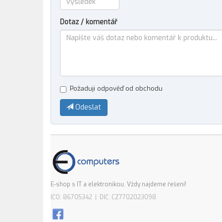
Dotaz / komentář
Požaduji odpověď od obchodu
Odeslat
E-shop s IT a elektronikou. Vždy najdeme řešení!
IČO: 86705342 | DIČ: CZ7702023098