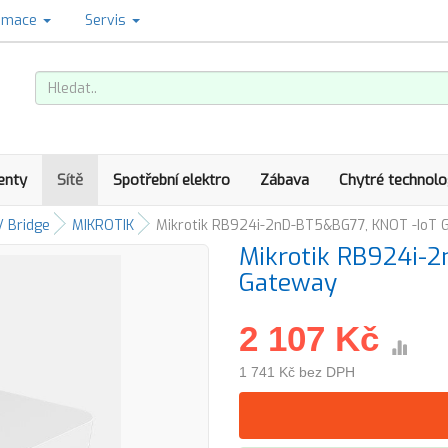
amace
Servis
enty
Sítě
Spotřební elektro
Zábava
Chytré technolo
/ Bridge
MIKROTIK
Mikrotik RB924i-2nD-BT5&BG77, KNOT -IoT 
Mikrotik RB924i-
Gateway
2 107 Kč
1 741 Kč bez DPH