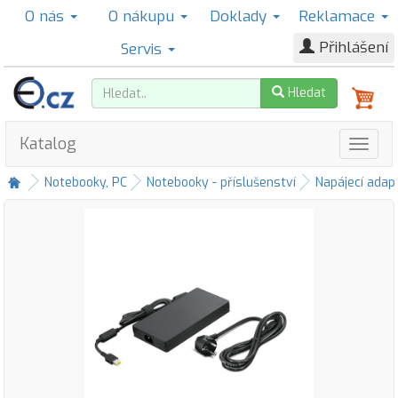
O nás
O nákupu
Doklady
Reklamace
Přihlášení
Servis
Hledat
Katalog
Notebooky, PC
Notebooky - příslušenství
Napájecí adap