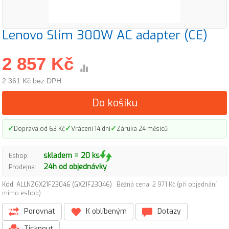
Lenovo Slim 300W AC adapter (CE)
2 857 Kč
2 361 Kč bez DPH
Do košíku
✓
✓
✓
Doprava od 63 Kč
Vrácení 14 dní
Záruka 24 měsíců
skladem = 20 ks
Eshop:
24h od objednávky
Prodejna:
Kód: ALLNZGX21F23046 (GX21F23046)
Běžná cena: 2 971 Kč (při objednání
mimo eshop)
Porovnat
K oblíbeným
Dotazy
Tisknout