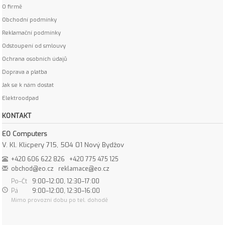
O firmě
Obchodní podmínky
Reklamační podmínky
Odstoupení od smlouvy
Ochrana osobních údajů
Doprava a platba
Jak se k nám dostat
Elektroodpad
KONTAKT
EO Computers
V. Kl. Klicpery 715, 504 01 Nový Bydžov
+420 606 622 826
+420 775 475 125
obchod@eo.cz
reklamace@eo.cz
Po–Čt
9:00–12:00, 12:30–17:00
Pá
9:00–12:00, 12:30–16:00
Mimo provozní dobu po tel. dohodě