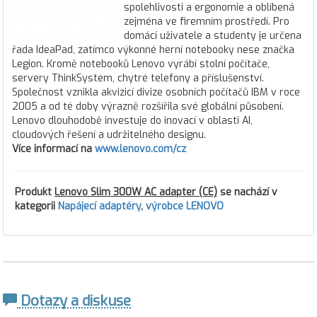
spolehlivosti a ergonomie a oblíbená
zejména ve firemním prostředí. Pro
domácí uživatele a studenty je určena
řada IdeaPad, zatímco výkonné herní notebooky nese značka
Legion. Kromě notebooků Lenovo vyrábí stolní počítače,
servery ThinkSystem, chytré telefony a příslušenství.
Společnost vznikla akvizicí divize osobních počítačů IBM v roce
2005 a od té doby výrazně rozšířila své globální působení.
Lenovo dlouhodobě investuje do inovací v oblasti AI,
cloudových řešení a udržitelného designu.
Více informací na
www.lenovo.com/cz
Produkt
Lenovo Slim 300W AC adapter (CE)
se nachází v
kategorii
Napájecí adaptéry
,
výrobce LENOVO
Dotazy a diskuse