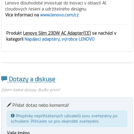
Lenovo dlouhodobě investuje do inovací v oblasti AI,
cloudových řešení a udržitelného designu.
Více informací na
www.lenovo.com/cz
Produkt
Lenovo Slim 230W AC Adapter(CE)
se nachází v
kategorii
Napájecí adaptéry
,
výrobce LENOVO
Dotazy a diskuse
Zatím žádné dotazy. Buďte první!
Přidat dotaz nebo komentář
Příspěvky nepřihlášených uživatelů jsou zveřejněny po
schválení.
Přihlaste se
pro okamžité zveřejnění.
Vaše jméno