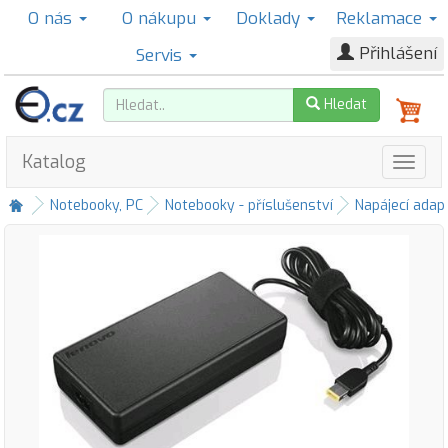
O nás
O nákupu
Doklady
Reklamace
Přihlášení
Servis
Hledat
Katalog
Notebooky, PC
Notebooky - příslušenství
Napájecí adap