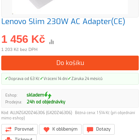
Lenovo Slim 230W AC Adapter(CE)
1 456 Kč
1 203 Kč bez DPH
Do košíku
✓
✓
✓
Doprava od 63 Kč
Vrácení 14 dní
Záruka 24 měsíců
skladem
Eshop:
24h od objednávky
Prodejna:
Kód: ALLNZGX20Z46306 (GX20Z46306)
Běžná cena: 1 514 Kč (při objednání
mimo eshop)
Porovnat
K oblíbeným
Dotazy
Tisknout