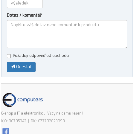
Dotaz / komentář
Požaduji odpověď od obchodu
Odeslat
E-shop s IT a elektronikou. Vždy najdeme řešení!
IČO: 86705342 | DIČ: CZ7702023098