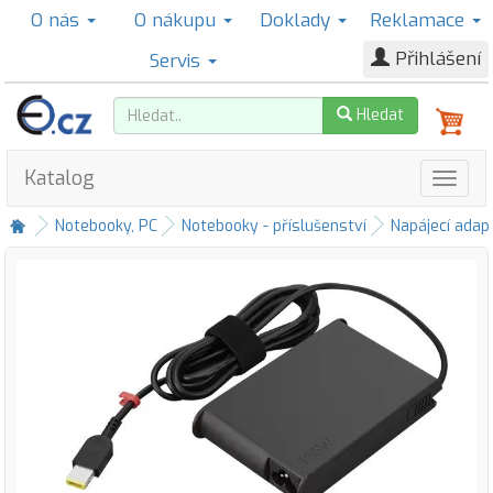
O nás
O nákupu
Doklady
Reklamace
Přihlášení
Servis
Hledat
Katalog
Notebooky, PC
Notebooky - příslušenství
Napájecí adap