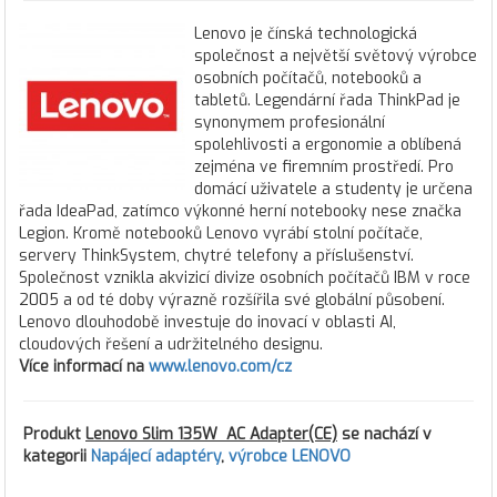
Lenovo je čínská technologická
společnost a největší světový výrobce
osobních počítačů, notebooků a
tabletů. Legendární řada ThinkPad je
synonymem profesionální
spolehlivosti a ergonomie a oblíbená
zejména ve firemním prostředí. Pro
domácí uživatele a studenty je určena
řada IdeaPad, zatímco výkonné herní notebooky nese značka
Legion. Kromě notebooků Lenovo vyrábí stolní počítače,
servery ThinkSystem, chytré telefony a příslušenství.
Společnost vznikla akvizicí divize osobních počítačů IBM v roce
2005 a od té doby výrazně rozšířila své globální působení.
Lenovo dlouhodobě investuje do inovací v oblasti AI,
cloudových řešení a udržitelného designu.
Více informací na
www.lenovo.com/cz
Produkt
Lenovo Slim 135W AC Adapter(CE)
se nachází v
kategorii
Napájecí adaptéry
,
výrobce LENOVO