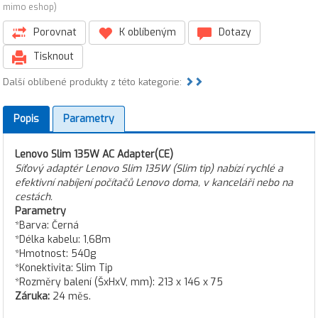
mimo eshop)
Porovnat
K oblíbeným
Dotazy
Tisknout
Další oblíbené produkty z této kategorie:
Popis
Parametry
Lenovo Slim 135W AC Adapter(CE)
Síťový adaptér Lenovo Slim 135W (Slim tip) nabízí rychlé a
efektivní nabíjení počítačů Lenovo doma, v kanceláři nebo na
cestách.
Parametry
*Barva: Černá
*Délka kabelu: 1,68m
*Hmotnost: 540g
*Konektivita: Slim Tip
*Rozměry balení (ŠxHxV, mm): 213 x 146 x 75
Záruka:
24 měs.