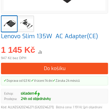
Lenovo Slim 135W AC Adapter(CE)
1 145 Kč
947 Kč bez DPH
Do košíku
✓
✓
✓
Doprava od 63 Kč
Vrácení 14 dní
Záruka 24 měsíců
skladem
Eshop:
24h od objednávky
Prodejna:
Kód: ALLNZGX20Z46271 (GX20Z46271)
Běžná cena: 1 191 Kč (při objednání