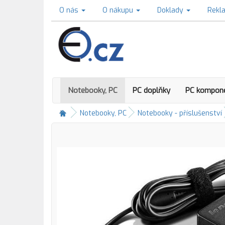
O nás
O nákupu
Doklady
Rekl
Notebooky, PC
PC doplňky
PC kompon
Notebooky, PC
Notebooky - příslušenství