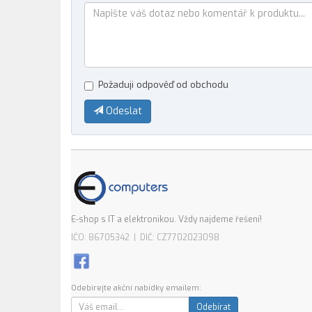
Požaduji odpověď od obchodu
Odeslat
E-shop s IT a elektronikou. Vždy najdeme řešení!
IČO: 86705342 | DIČ: CZ7702023098
Odebírejte akční nabídky emailem:
Odebírat