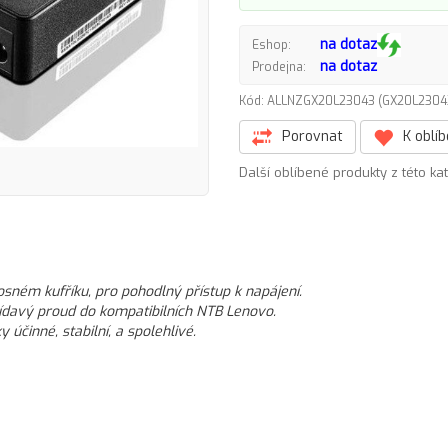
na dotaz
Eshop:
na dotaz
Prodejna:
Kód: ALLNZGX20L23043 (GX20L230
Porovnat
K oblí
Další oblíbené produkty z této ka
osném kufříku, pro pohodlný přístup k napájení.
řídavý proud do kompatibilních NTB Lenovo.
účinné, stabilní, a spolehlivé.