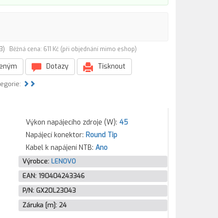
43)
Běžná cena: 611 Kč (při objednání mimo eshop)
beným
Dotazy
Tisknout
tegorie:
Výkon napájecího zdroje (W):
45
Napájecí konektor:
Round Tip
Kabel k napájení NTB:
Ano
Výrobce:
LENOVO
EAN:
190404243346
P/N:
GX20L23043
Záruka [m]:
24