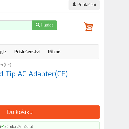
Přihlášení
Hledat
gie
Příslušenství
Různé
er(CE)
 Tip AC Adapter(CE)
Do košíku
✓
í
Záruka 24 měsíců