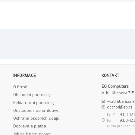
INFORMACE
KONTAKT
EO Computers
O firmě
V. Kl. Klicpery 7
Obchodní podmínky
+420 606 622 
Reklamační podmínky
obchod@eo.cz
Odstoupení od smlouvy
Po–Čt
9:00–12:
Ochrana osobních údajů
Pá
9:00–12:
Doprava a platba
Mimo provozní d
Jak se k nám dostat