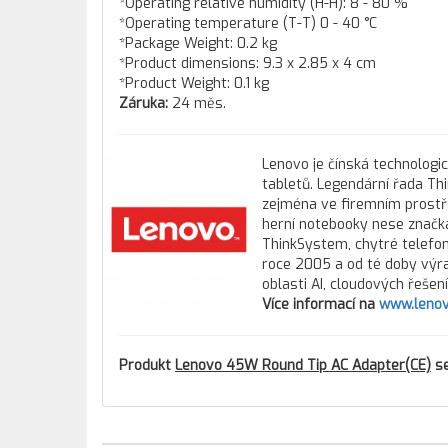
*Operating relative humidity (H-H): 8 - 80 %
*Operating temperature (T-T) 0 - 40 °C
*Package Weight: 0.2 kg
*Product dimensions: 9.3 x 2.85 x 4 cm
*Product Weight: 0.1 kg
Záruka:
24 měs.
Lenovo je čínská technologi
tabletů. Legendární řada Th
zejména ve firemním prostře
herní notebooky nese značka
ThinkSystem, chytré telefony
roce 2005 a od té doby výra
oblasti AI, cloudových řešen
Více informací na
www.lenov
Produkt
Lenovo 45W Round Tip AC Adapter(CE)
se