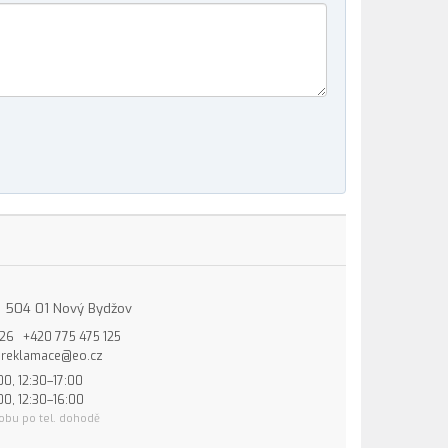
15, 504 01 Nový Bydžov
826
+420 775 475 125
reklamace@eo.cz
00, 12:30–17:00
00, 12:30–16:00
obu po tel. dohodě