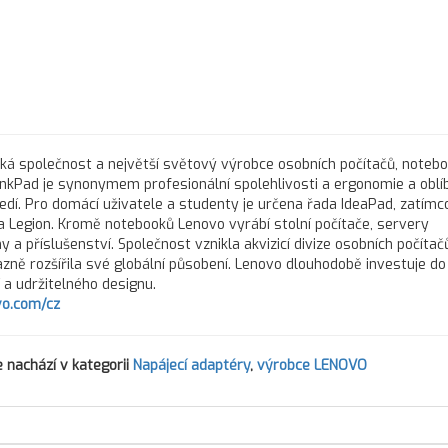
cká společnost a největší světový výrobce osobních počítačů, noteb
inkPad je synonymem profesionální spolehlivosti a ergonomie a oblí
dí. Pro domácí uživatele a studenty je určena řada IdeaPad, zatím
 Legion. Kromě notebooků Lenovo vyrábí stolní počítače, servery
 a příslušenství. Společnost vznikla akvizicí divize osobních počítač
zně rozšířila své globální působení. Lenovo dlouhodobě investuje do 
í a udržitelného designu.
o.com/cz
 nachází v kategorii
Napájecí adaptéry
,
výrobce LENOVO