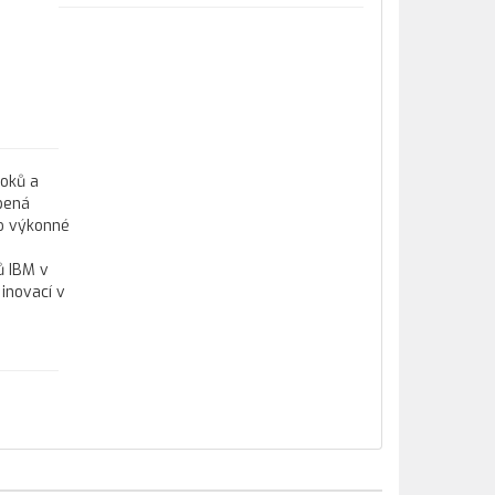
ooků a
bená
co výkonné
ů IBM v
inovací v