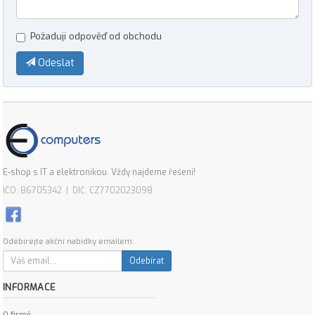
Požaduji odpověď od obchodu
Odeslat
E-shop s IT a elektronikou. Vždy najdeme řešení!
IČO: 86705342 | DIČ: CZ7702023098
Odebírejte akční nabídky emailem:
Odebírat
INFORMACE
O firmě