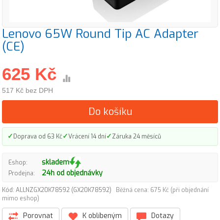
Lenovo 65W Round Tip AC Adapter
(CE)
625 Kč
517 Kč bez DPH
Do košíku
✓
✓
✓
Doprava od 63 Kč
Vrácení 14 dní
Záruka 24 měsíců
skladem
Eshop:
24h od objednávky
Prodejna:
Kód: ALLNZGX20K78592 (GX20K78592)
Běžná cena: 675 Kč (při objednání
mimo eshop)
Porovnat
K oblíbeným
Dotazy