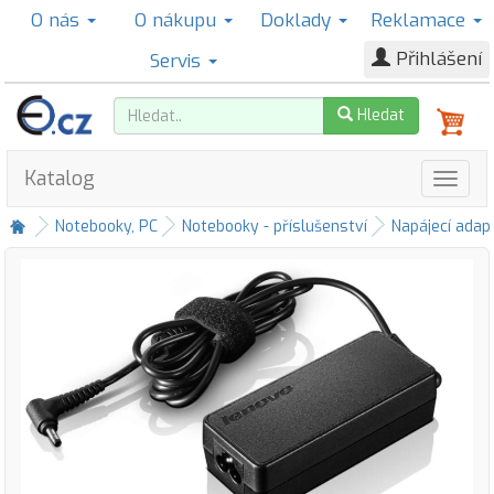
O nás
O nákupu
Doklady
Reklamace
Přihlášení
Servis
Hledat
Katalog
Notebooky, PC
Notebooky - příslušenství
Napájecí adap