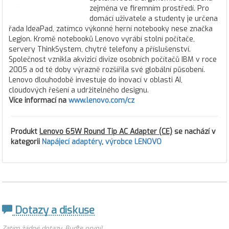
zejména ve firemním prostředí. Pro
domácí uživatele a studenty je určena
řada IdeaPad, zatímco výkonné herní notebooky nese značka
Legion. Kromě notebooků Lenovo vyrábí stolní počítače,
servery ThinkSystem, chytré telefony a příslušenství.
Společnost vznikla akvizicí divize osobních počítačů IBM v roce
2005 a od té doby výrazně rozšířila své globální působení.
Lenovo dlouhodobě investuje do inovací v oblasti AI,
cloudových řešení a udržitelného designu.
Více informací na
www.lenovo.com/cz
Produkt
Lenovo 65W Round Tip AC Adapter (CE)
se nachází v
kategorii
Napájecí adaptéry
,
výrobce LENOVO
Dotazy a diskuse
Zatím žádné dotazy. Buďte první!