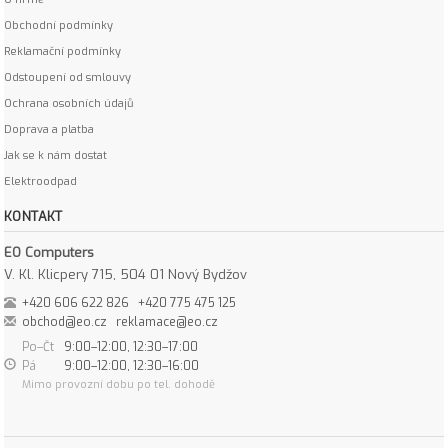
Obchodní podmínky
Reklamační podmínky
Odstoupení od smlouvy
Ochrana osobních údajů
Doprava a platba
Jak se k nám dostat
Elektroodpad
KONTAKT
EO Computers
V. Kl. Klicpery 715, 504 01 Nový Bydžov
+420 606 622 826
+420 775 475 125
obchod@eo.cz
reklamace@eo.cz
Po–Čt
9:00–12:00, 12:30–17:00
Pá
9:00–12:00, 12:30–16:00
Mimo provozní dobu po tel. dohodě