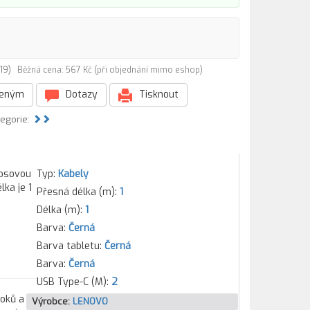
619)
Běžná cena: 567 Kč (při objednání mimo eshop)
beným
Dotazy
Tisknout
tegorie:
nosovou
Typ:
Kabely
ka je 1
Přesná délka (m):
1
Délka (m):
1
Barva:
Černá
Barva tabletu:
Černá
Barva:
Černá
USB Type-C (M):
2
ooků a
Výrobce:
LENOVO