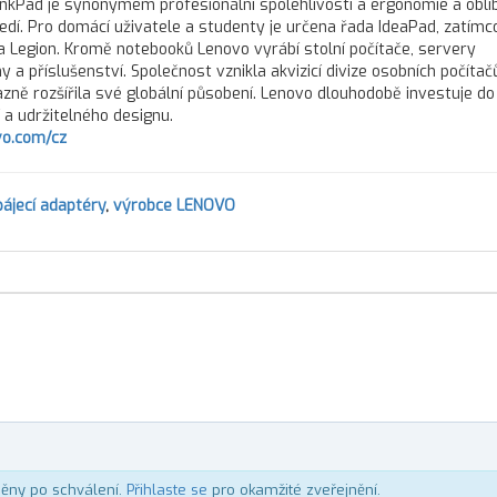
inkPad je synonymem profesionální spolehlivosti a ergonomie a oblí
dí. Pro domácí uživatele a studenty je určena řada IdeaPad, zatím
 Legion. Kromě notebooků Lenovo vyrábí stolní počítače, servery
 a příslušenství. Společnost vznikla akvizicí divize osobních počítač
zně rozšířila své globální působení. Lenovo dlouhodobě investuje do 
í a udržitelného designu.
o.com/cz
ájecí adaptéry
,
výrobce LENOVO
něny po schválení.
Přihlaste se
pro okamžité zveřejnění.