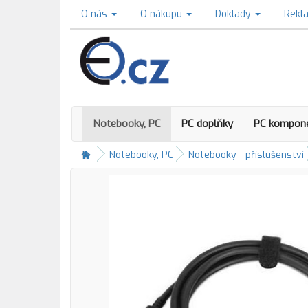
O nás
O nákupu
Doklady
Rekl
Notebooky, PC
PC doplňky
PC kompon
Notebooky, PC
Notebooky - příslušenství