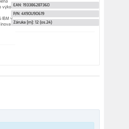
bená
EAN:
193386287360
co výkonné
P/N:
4X90U90619
ů IBM v
Záruka [m]:
12 (os.24)
inovací v