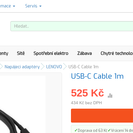
amace
Servis
enty
Sítě
Spotřební elektro
Zábava
Chytré technolo
Napájecí adaptéry
LENOVO
USB-C Cable 1m
USB-C Cable 1m
525 Kč
434 Kč bez DPH
✓
✓
Doprava od 63 Kč
Vrácení 14 dn