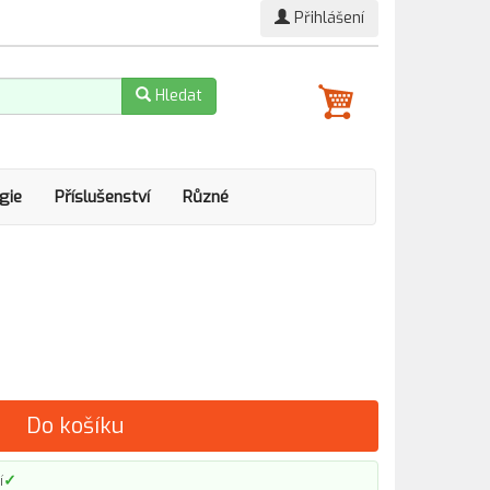
Přihlášení
Hledat
gie
Příslušenství
Různé
Do košíku
✓
í