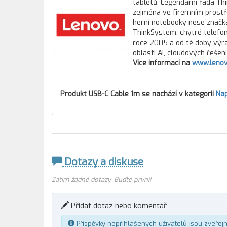
tabletů. Legendární řada Th
zejména ve firemním prostře
herní notebooky nese značka
ThinkSystem, chytré telefony
roce 2005 a od té doby výra
oblasti AI, cloudových řešen
Více informací na
www.lenov
Produkt
USB-C Cable 1m
se nachází v kategorii
Nap
Dotazy a diskuse
Zatím žádné dotazy. Buďte první!
Přidat dotaz nebo komentář
Příspěvky nepřihlášených uživatelů jsou zveřej