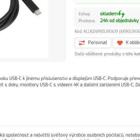
skladem
Eshop:
24h od objednávky
Prodejna:
Kód: ALLNZ4X90U90619 (4X90U90
Porovnat
K oblí
Další oblíbené produkty z této ka
oku USB-C k jinému příslušenství a displejům USB-C. Podporuje pře
ít s doky, monitory USB-C s videem 4K a dalšími zařízeními USB-C. Dél
cká společnost a největší světový výrobce osobních počítačů, noteb