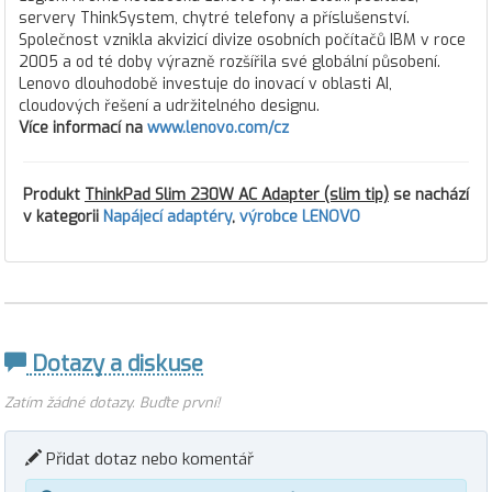
servery ThinkSystem, chytré telefony a příslušenství.
Společnost vznikla akvizicí divize osobních počítačů IBM v roce
2005 a od té doby výrazně rozšířila své globální působení.
Lenovo dlouhodobě investuje do inovací v oblasti AI,
cloudových řešení a udržitelného designu.
Více informací na
www.lenovo.com/cz
Produkt
ThinkPad Slim 230W AC Adapter (slim tip)
se nachází
v kategorii
Napájecí adaptéry
,
výrobce LENOVO
Dotazy a diskuse
Zatím žádné dotazy. Buďte první!
Přidat dotaz nebo komentář