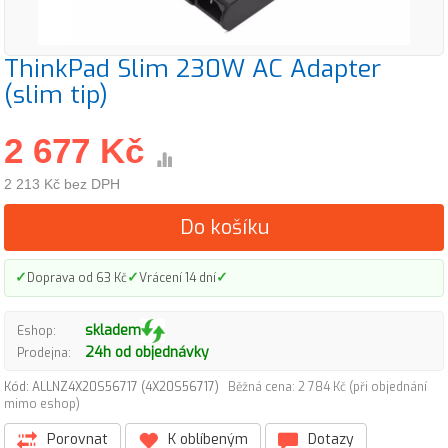
ThinkPad Slim 230W AC Adapter
(slim tip)
2 677 Kč
2 213 Kč bez DPH
Do košíku
✓
✓
✓
Doprava od 63 Kč
Vrácení 14 dní
skladem
Eshop:
24h od objednávky
Prodejna:
Kód: ALLNZ4X20S56717 (4X20S56717)
Běžná cena: 2 784 Kč (při objednání
mimo eshop)
Porovnat
K oblíbeným
Dotazy