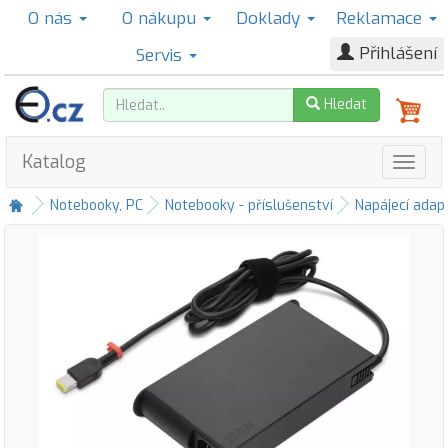
O nás
O nákupu
Doklady
Reklamace
Přihlášení
Servis
Hledat
Katalog
Notebooky, PC
Notebooky - příslušenství
Napájecí adap