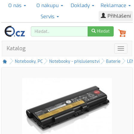
O nás
O nákupu
Doklady
Reklamace
Přihlášení
Servis
Hledat
Katalog
Notebooky, PC
Notebooky - příslušenství
Baterie
LE