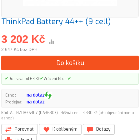
ThinkPad Battery 44++ (9 cell)
3 202 Kč
2 647 Kč bez DPH
Do košíku
✓
✓
✓
Doprava od 63 Kč
Vrácení 14 dní
na dotaz
Eshop:
na dotaz
Prodejna:
Kód: ALLNZ0A36307 (0A36307)
Běžná cena: 3 330 Kč (při objednání mimo
eshop)
Porovnat
K oblíbeným
Dotazy
Tisknout