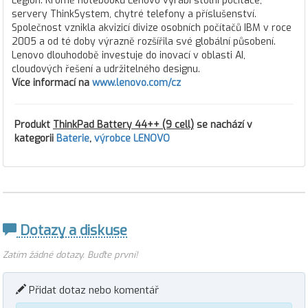
Legion. Kromě notebooků Lenovo vyrábí stolní počítače,
servery ThinkSystem, chytré telefony a příslušenství.
Společnost vznikla akvizicí divize osobních počítačů IBM v roce
2005 a od té doby výrazně rozšířila své globální působení.
Lenovo dlouhodobě investuje do inovací v oblasti AI,
cloudových řešení a udržitelného designu.
Více informací na
www.lenovo.com/cz
Produkt
ThinkPad Battery 44++ (9 cell)
se nachází v
kategorii
Baterie
,
výrobce LENOVO
Dotazy a diskuse
Zatím žádné dotazy. Buďte první!
Přidat dotaz nebo komentář