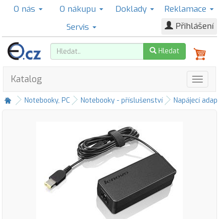
O nás
O nákupu
Doklady
Reklamace
Přihlášení
Servis
Hledat
Katalog
Notebooky, PC
Notebooky - příslušenství
Napájecí adap