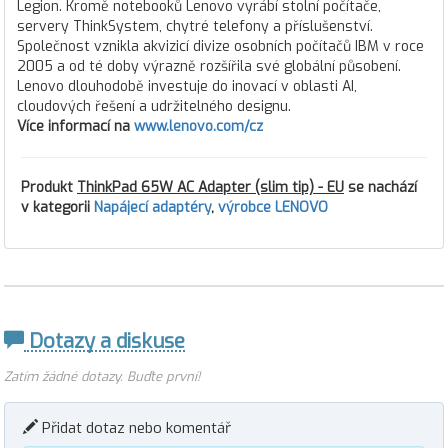
Legion. Kromě notebooků Lenovo vyrábí stolní počítače,
servery ThinkSystem, chytré telefony a příslušenství.
Společnost vznikla akvizicí divize osobních počítačů IBM v roce
2005 a od té doby výrazně rozšířila své globální působení.
Lenovo dlouhodobě investuje do inovací v oblasti AI,
cloudových řešení a udržitelného designu.
Více informací na
www.lenovo.com/cz
Produkt
ThinkPad 65W AC Adapter (slim tip) - EU
se nachází
v kategorii
Napájecí adaptéry
,
výrobce LENOVO
Dotazy a diskuse
Zatím žádné dotazy. Buďte první!
Přidat dotaz nebo komentář