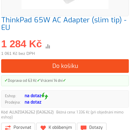
ThinkPad 65W AC Adapter (slim tip) -
EU
1 284 Kč
1 061 Kč bez DPH
Do košíku
✓
✓
✓
Doprava od 63 Kč
Vrácení 14 dní
na dotaz
Eshop:
na dotaz
Prodejna:
Kód: ALLNZ0A36262 (0A36262)
Běžná cena: 1 336 Kč (při objednání mimo
eshop)
Porovnat
K oblíbeným
Dotazy