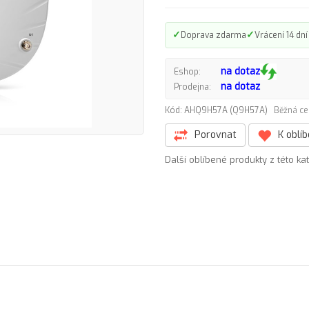
✓
✓
Doprava zdarma
Vrácení 14 dní
na dotaz
Eshop:
na dotaz
Prodejna:
Kód: AHQ9H57A (Q9H57A)
Běžná ce
Porovnat
K oblí
Další oblíbené produkty z této ka