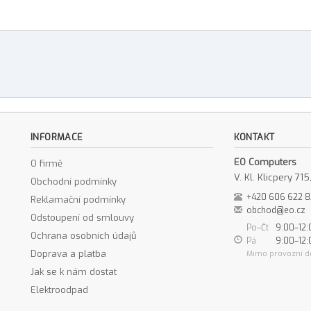
INFORMACE
KONTAKT
EO Computers
O firmě
V. Kl. Klicpery 7
Obchodní podmínky
+420 606 622 
Reklamační podmínky
obchod@eo.cz
Odstoupení od smlouvy
Po–Čt
9:00–12:
Ochrana osobních údajů
Pá
9:00–12:
Doprava a platba
Mimo provozní d
Jak se k nám dostat
Elektroodpad