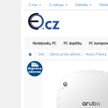
O nás
O nákupu
Doklady
Rekl
Notebooky, PC
PC doplňky
PC kompon
Sítě
Síťové prvky aktivní
Acess Pointy 