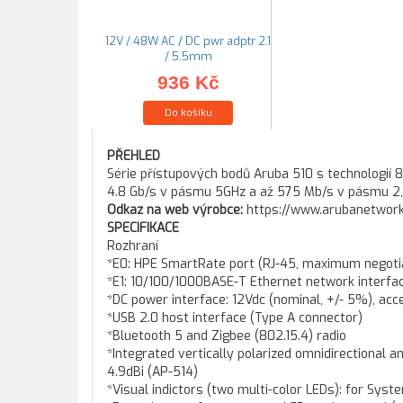
12V / 48W AC / DC pwr adptr 2.1
/ 5.5mm
936 Kč
Do košíku
PŘEHLED
Série přístupových bodů Aruba 510 s technologií 80
4.8 Gb/s v pásmu 5GHz a až 575 Mb/s v pásmu 2,4
Odkaz na web výrobce:
https://www.arubanetwork
SPECIFIKACE
Rozhraní
*E0: HPE SmartRate port (RJ-45, maximum negoti
*E1: 10/100/1000BASE-T Ethernet network interfac
*DC power interface: 12Vdc (nominal, +/- 5%), ac
*USB 2.0 host interface (Type A connector)
*Bluetooth 5 and Zigbee (802.15.4) radio
*Integrated vertically polarized omnidirectional 
4.9dBi (AP-514)
*Visual indictors (two multi-color LEDs): for Sys