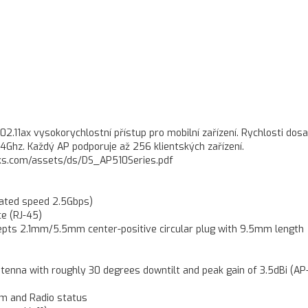
2.11ax vysokorychlostní přístup pro mobilní zařízení. Rychlosti dosa
Ghz. Každý AP podporuje až 256 klientských zařízení.
s.com/assets/ds/DS_AP510Series.pdf
ated speed 2.5Gbps)
e (RJ-45)
cepts 2.1mm/5.5mm center-positive circular plug with 9.5mm length
antenna with roughly 30 degrees downtilt and peak gain of 3.5dBi (AP
tem and Radio status