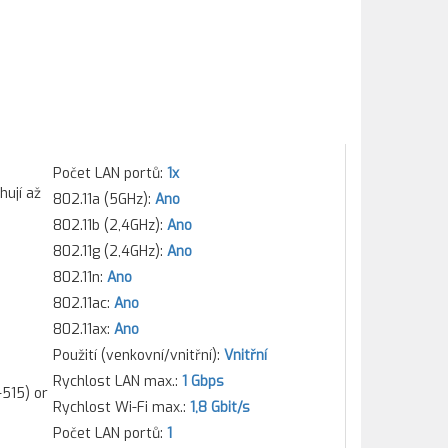
Počet LAN portů:
1x
hují až
802.11a (5GHz):
Ano
802.11b (2,4GHz):
Ano
802.11g (2,4GHz):
Ano
802.11n:
Ano
802.11ac:
Ano
802.11ax:
Ano
Použití (venkovní/vnitřní):
Vnitřní
Rychlost LAN max.:
1 Gbps
-515) or
Rychlost Wi-Fi max.:
1,8 Gbit/s
Počet LAN portů:
1