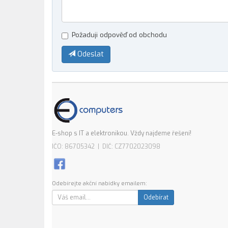
Požaduji odpověď od obchodu
Odeslat
E-shop s IT a elektronikou. Vždy najdeme řešení!
IČO: 86705342 | DIČ: CZ7702023098
Odebírejte akční nabídky emailem:
Odebírat