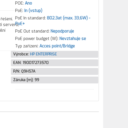
POE:
Ano
PoE:
In (vstup)
PoE In standard:
802.3at (max. 33,6W) -
řešení.
PoE+
i serverů,
ální
PoE Out standard:
Nepodporuje
PoE power budget (W):
Nevztahuje se
Typ zařízení:
Acces point/Bridge
Výrobce:
HP ENTERPRISE
EAN:
190017273570
P/N:
Q9H57A
Záruka [m]:
99