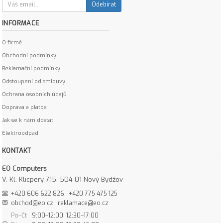
Odebírat
INFORMACE
O firmě
Obchodní podmínky
Reklamační podmínky
Odstoupení od smlouvy
Ochrana osobních údajů
Doprava a platba
Jak se k nám dostat
Elektroodpad
KONTAKT
EO Computers
V. Kl. Klicpery 715, 504 01 Nový Bydžov
+420 606 622 826
+420 775 475 125
obchod@eo.cz
reklamace@eo.cz
Po–Čt
9:00–12:00, 12:30–17:00