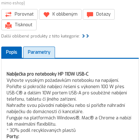
mimo eshop)
Porovnat
K oblíbeným
Dotazy
Tisknout
Další oblíbené produkty z této kategorie:
Popis
Parametry
Nabíječka pro notebooky HP 110W USB-C
Vyhovte vysokým požadavkům notebooku na napájení.
Pořiďte si pokročilé nabíjecí řešení s výkonem 100 W přes
USB-C® a dalším 10W portem USB-A pro souběžné nabíjení
telefonu, tabletu či jiného zařízení.
Nahraďte svou původní nabíječku nebo si pořiďte náhradní
nabíječku do domácnosti či kanceláře.
Funguje na platformách Windows®, Mac® a Chrome a nabízí
tak maximální flexibilitu.
* 30% podíl recyklovaných plastů
Porty: