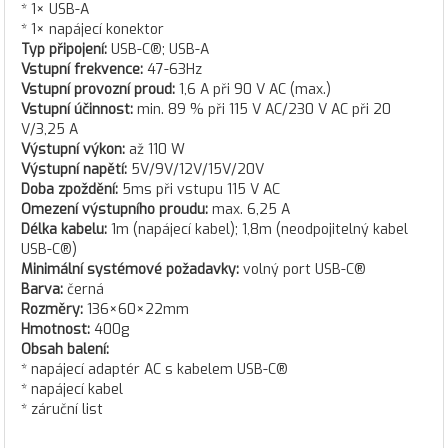
* 1× USB-A
* 1× napájecí konektor
Typ připojení:
USB-C®; USB-A
Vstupní frekvence:
47-63Hz
Vstupní provozní proud:
1,6 A při 90 V AC (max.)
Vstupní účinnost:
min. 89 % při 115 V AC/230 V AC při 20
V/3,25 A
Výstupní výkon:
až 110 W
Výstupní napětí:
5V/9V/12V/15V/20V
Doba zpoždění:
5ms při vstupu 115 V AC
Omezení výstupního proudu:
max. 6,25 A
Délka kabelu:
1m (napájecí kabel); 1,8m (neodpojitelný kabel
USB-C®)
Minimální systémové požadavky:
volný port USB-C®
Barva:
černá
Rozměry:
136×60×22mm
Hmotnost:
400g
Obsah balení:
* napájecí adaptér AC s kabelem USB-C®
* napájecí kabel
* záruční list