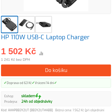
HP 110W USB-C Laptop Charger
1 502 Kč
1 241 Kč bez DPH
Do košíku
✓
✓
✓
Doprava od 63 Kč
Vrácení 14 dní
skladem
Eshop:
24h od objednávky
Prodejna:
Kód: AHHP8B3Y2UT (8B3Y2UT#ABB)
Běžná cena: 1 562 Kč (při objednání