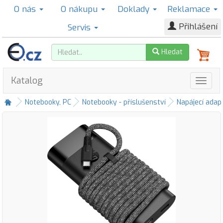
O nás
O nákupu
Doklady
Reklamace
Přihlášení
Servis
Hledat
Katalog
Notebooky, PC
Notebooky - příslušenství
Napájecí adap