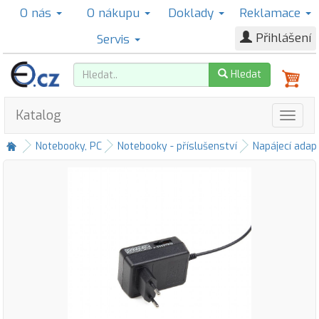
O nás
O nákupu
Doklady
Reklamace
Přihlášení
Servis
Hledat
Katalog
Notebooky, PC
Notebooky - příslušenství
Napájecí adap