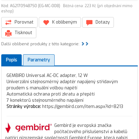
Kód: AG2170948750 (EG-MC-008)
Běžná cena: 223 Kč (při objednání mimo
eshop)
Porovnat
K oblíbeným
Dotazy
Tisknout
Další oblíbené produkty z této kategorie:
Popis
Parametry
GEMBIRD Universal AC-DC adapter, 12 W
Univerzální stejnosměrný adaptér napájený střídavým
proudem s manuální volbou napětí
Automatická ochrana proti zkratu a přepětí
7 konektorů stejnosměrného napájení
Stránky výrobce:
https://gembird.com/item.aspx?id=8213
Gembird je evropská značka
počítačového příslušenství a kabelů
patřící nizozemské společnosti Gembird Europe, která nabízí