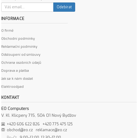
Odebírat
INFORMACE
O firmě
Obchodní podmínky
Reklamační podmínky
Odstoupení od smlouvy
Ochrana osobních údajů
Doprava a platba
Jak se k nám dostat
Elektroodpad
KONTAKT
EO Computers
V. Kl. Klicpery 715, 504 01 Nový Bydžov
+420 606 622 826
+420 775 475 125
obchod@eo.cz
reklamace@eo.cz
Po–Čt
9:00–12:00, 12:30–17:00