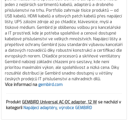
jeden z nejširších sortimentů kabelů, adaptérů a drobného
příslušenství na trhu. Portfolio zahrnuje tisíce produktů — od
USB kabelů, HDMI kabelů a síťových patch kabelů přes napájecí
lišty, UPS záložní zdroje až po chladiče, klávesnice, myši a
tiskové médium. Gembird je oblíbenou volbou pro kancelářské
a IT prostředí, kde je potřeba spolehlivé a cenově dostupné
kabelové příslušenství ve velkých množstvích. Napájecí lišty a
přepěťové ochrany Gembird jsou standardní výbavou kanceláří
a datových rozvaděčů díky robustní konstrukci a certifikaci dle
evropských norem. Chladiče procesorů a skříňové ventilátory
Gembird nabízejí základní chlazení pro sestavy, kde není
prioritou maximální výkon, ale spolehlivost a nízká cena. Díky
rozsáhlé distribuci je Gembird snadno dostupný u většiny
českých prodejců IT příslušenství a náhradních dílů.
Více informací na
gembird.com
Produkt
GEMBIRD Universal AC-DC adapter, 12 W
se nachází v
kategorii
Napájecí adaptéry
,
výrobce GEMBIRD