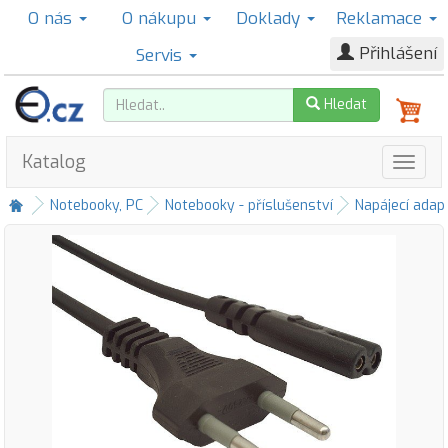
O nás
O nákupu
Doklady
Reklamace
Přihlášení
Servis
Hledat
Katalog
Notebooky, PC
Notebooky - příslušenství
Napájecí adap