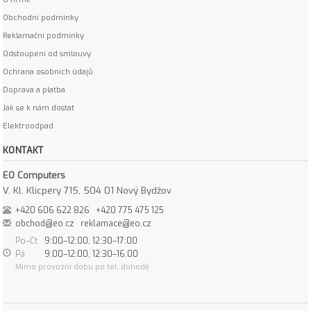
Obchodní podmínky
Reklamační podmínky
Odstoupení od smlouvy
Ochrana osobních údajů
Doprava a platba
Jak se k nám dostat
Elektroodpad
KONTAKT
EO Computers
V. Kl. Klicpery 715, 504 01 Nový Bydžov
+420 606 622 826
+420 775 475 125
obchod@eo.cz
reklamace@eo.cz
Po–Čt
9:00–12:00, 12:30–17:00
Pá
9:00–12:00, 12:30–16:00
Mimo provozní dobu po tel. dohodě