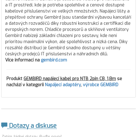
a IT prostředí, kde je potřeba spolehlivé a cenově dostupné
kabelové příslušenství ve velkých množstvích. Napájecí lišty a
přepěťové ochrany Gembird jsou standardní výbavou kanceláří
a datových rozvaděčů díky robustní konstrukci a certifikaci dle
evropských norem. Chladiče procesorů a skříňové ventilátory
Gembird nabízejí základní chlazení pro sestavy, kde není
prioritou maximální výkon, ale spolehlivost a nízká cena. Díky
rozsáhlé distribuci je Gembird snadno dostupný u většiny
českých prodejců IT příslušenství a náhradních dílů.
Více informací na
gembird.com
Produkt
GEMBIRD napájecí kabel pro NTB 2pin C8, 1,8m
se
nachází v kategorii
Napájecí adaptéry
,
výrobce GEMBIRD
Dotazy a diskuse
Zatím žádné dotazy. Buďte první!