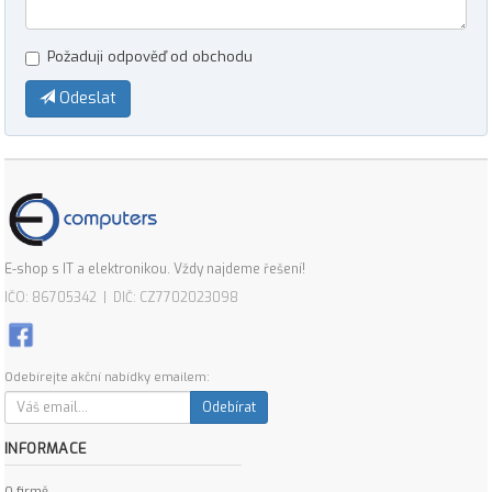
Požaduji odpověď od obchodu
Odeslat
E-shop s IT a elektronikou. Vždy najdeme řešení!
IČO: 86705342 | DIČ: CZ7702023098
Odebírejte akční nabídky emailem:
Odebírat
INFORMACE
O firmě