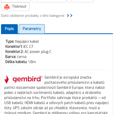
Tisknout
Další oblíbené produkty z této kategorie:
Popis
Parametry
Type:
Napájecí kabel
Konektor1:
IEC C7
Konektor2:
AC power plug C
Barva:
černá
Délka kabelu:
1,8m
Gembird je evropská značka
počítačového příslušenství a kabelů
patřící nizozemské společnosti Gembird Europe, která nabízí
jeden z nejširších sortimentů kabelů, adaptérů a drobného
příslušenství na trhu. Portfolio zahrnuje tisíce produktů — od
USB kabelů, HDMI kabelů a síťových patch kabelů přes napájecí
lišty, UPS záložní zdroje až po chladiče, klávesnice, myši a
tiskové médium. Gembird je oblíbenou volbou pro kancelářské