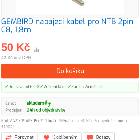
GEMBIRD napájecí kabel pro NTB 2pin
C8, 1,8m
50 Kč
42 Kč bez DPH
Do košíku
✓
✓
✓
Doprava od 63 Kč
Vrácení 14 dní
Záruka 24 měsíců
skladem
Eshop:
24h od objednávky
Prodejna:
Kód: AG2170948505 (PC-184/2)
Běžná cena: 56 Kč (při objednání mimo
eshop)
Porovnat
K oblíbeným
Dotazy