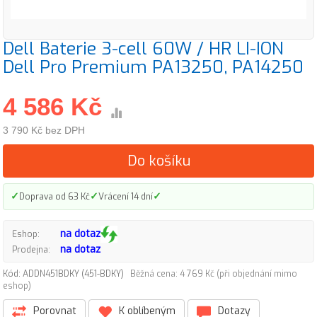
Dell Baterie 3-cell 60W / HR LI-ION
Dell Pro Premium PA13250, PA14250
4 586 Kč
3 790 Kč bez DPH
Do košíku
✓
✓
✓
Doprava od 63 Kč
Vrácení 14 dní
na dotaz
Eshop:
na dotaz
Prodejna:
Kód: ADDN451BDKY (451-BDKY)
Běžná cena: 4 769 Kč (při objednání mimo
eshop)
Porovnat
K oblíbeným
Dotazy