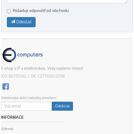
Požaduji odpověď od obchodu
Odeslat
E-shop s IT a elektronikou. Vždy najdeme řešení!
IČO: 86705342 | DIČ: CZ7702023098
Odebírejte akční nabídky emailem:
Odebírat
INFORMACE
O firmě