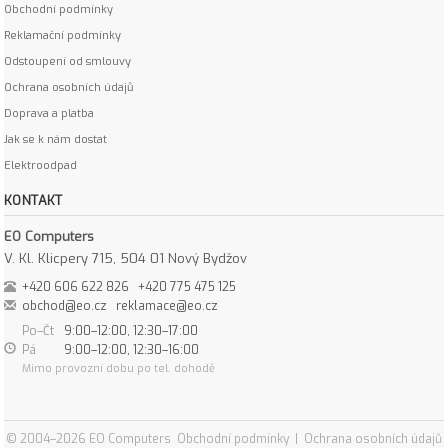
Obchodní podmínky
Reklamační podmínky
Odstoupení od smlouvy
Ochrana osobních údajů
Doprava a platba
Jak se k nám dostat
Elektroodpad
KONTAKT
EO Computers
V. Kl. Klicpery 715, 504 01 Nový Bydžov
+420 606 622 826
+420 775 475 125
obchod@eo.cz
reklamace@eo.cz
Po–Čt
9:00–12:00, 12:30–17:00
Pá
9:00–12:00, 12:30–16:00
Mimo provozní dobu po tel. dohodě
© 2004–2026 EO Computers
Obchodní podmínky
|
Ochrana osobních údajů