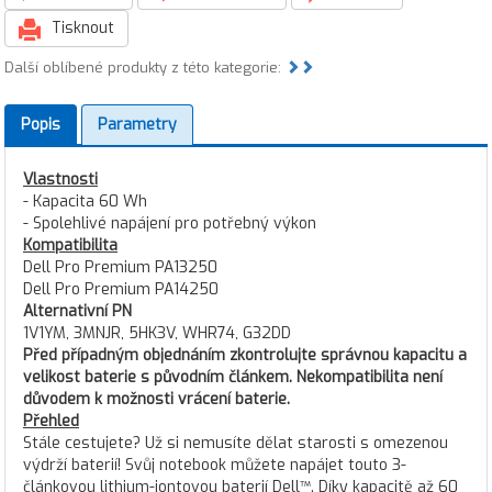
Tisknout
Další oblíbené produkty z této kategorie:
Popis
Parametry
Vlastnosti
- Kapacita 60 Wh
- Spolehlivé napájení pro potřebný výkon
Kompatibilita
Dell Pro Premium PA13250
Dell Pro Premium PA14250
Alternativní PN
1V1YM, 3MNJR, 5HK3V, WHR74, G32DD
Před případným objednáním zkontrolujte správnou kapacitu a
velikost baterie s původním článkem. Nekompatibilita není
důvodem k možnosti vrácení baterie.
Přehled
Stále cestujete? Už si nemusíte dělat starosti s omezenou
výdrží baterií! Svůj notebook můžete napájet touto 3-
článkovou lithium-iontovou baterií Dell™. Díky kapacitě až 60