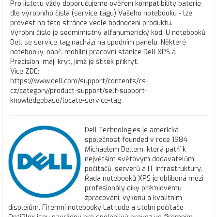
Pro jistotu vždy doporučujeme ověření kompatibility baterie
dle výrobního čísla (service tagu) Vašeho notebooku - lze
provést na této stránce vedle hodnocení produktu.
Výrobní číslo je sedmimístný alfanumerický kód. U notebooků
Dell se service tag nachází na spodním panelu. Některé
notebooky, např. mobilní pracovní stanice Dell XPS a
Precision, mají kryt, jímž je štítek přikryt.
Více ZDE:
https://www.dell.com/support/contents/cs-
cz/category/product-support/self-support-
knowledgebase/locate-service-tag
Dell Technologies je americká
společnost founded v roce 1984
Michaelem Dellem, která patří k
největším světovým dodavatelům
počítačů, serverů a IT infrastruktury.
Řada notebooků XPS je oblíbená mezi
profesionály díky prémiovému
zpracování, výkonu a kvalitním
displejům. Firemní notebooky Latitude a stolní počítače