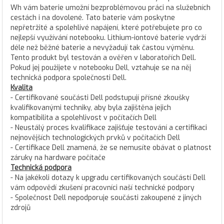
Wh vám baterie umožní bezproblémovou práci na služebních
cestách i na dovolené. Tato baterie vám poskytne
nepřetržité a spolehlivé napájení, které potřebujete pro co
nejlepší využívání notebooku. Lithium-iontové baterie vydrží
déle než běžné baterie a nevyžadují tak častou výměnu.
Tento produkt byl testován a ověřen v laboratořích Dell.
Pokud jej použijete v notebooku Dell, vztahuje se na něj
technická podpora společnosti Dell.
Kvalita
- Certifikované součásti Dell podstupují přísné zkoušky
kvalifikovanými techniky, aby byla zajištěna jejich
kompatibilita a spolehlivost v počítačích Dell
- Neustálý proces kvalifikace zajišťuje testování a certifikaci
nejnovějších technologických prvků v počítačích Dell
- Certifikace Dell znamená, že se nemusíte obávat o platnost
záruky na hardware počítače
Technická podpora
- Na jakékoli dotazy k upgradu certifikovaných součástí Dell
vám odpovědí zkušení pracovníci naší technické podpory
- Společnost Dell nepodporuje součásti zakoupené z jiných
zdrojů