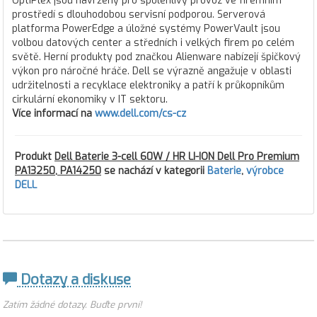
OptiPlex jsou navrženy pro spolehlivý provoz ve firemním
prostředí s dlouhodobou servisní podporou. Serverová
platforma PowerEdge a úložné systémy PowerVault jsou
volbou datových center a středních i velkých firem po celém
světě. Herní produkty pod značkou Alienware nabízejí špičkový
výkon pro náročné hráče. Dell se výrazně angažuje v oblasti
udržitelnosti a recyklace elektroniky a patří k průkopníkům
cirkulární ekonomiky v IT sektoru.
Více informací na
www.dell.com/cs-cz
Produkt
Dell Baterie 3-cell 60W / HR LI-ION Dell Pro Premium
PA13250, PA14250
se nachází v kategorii
Baterie
,
výrobce
DELL
Dotazy a diskuse
Zatím žádné dotazy. Buďte první!