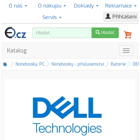
O nás
O nákupu
Doklady
Reklamace
Přihlášení
Servis
Hledat
Katalog
Notebooky, PC
Notebooky - příslušenství
Baterie
DE