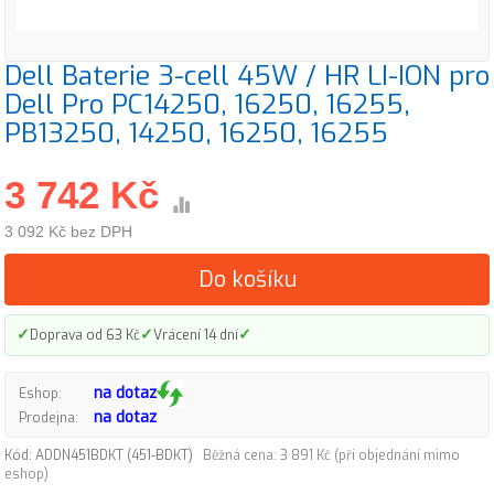
Dell Baterie 3-cell 45W / HR LI-ION pro
Dell Pro PC14250, 16250, 16255,
PB13250, 14250, 16250, 16255
3 742 Kč
3 092 Kč bez DPH
Do košíku
✓
✓
✓
Doprava od 63 Kč
Vrácení 14 dní
na dotaz
Eshop:
na dotaz
Prodejna:
Kód: ADDN451BDKT (451-BDKT)
Běžná cena: 3 891 Kč (při objednání mimo
eshop)