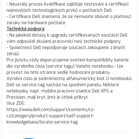
- Neustálý proces kvalifikace zajišťuje testování a certifikaci
nejnovějších technologických prvků v počítačích Dell
- Certifikace Dell znamená, že se nemusíte obávat o platnost
záruky na hardware počítače
Technická podpora
- Na jakékoli dotazy k upgradu certifikovaných součástí Dell
vám odpovědí zkušení pracovníci naší technické podpory
- Společnost Dell nepodporuje součásti zakoupené z jiných
zdrojů
Pro jistotu vždy doporučujeme ověření kompatibility baterie
dle výrobního čísla (service tagu) Vašeho notebooku - lze
provést na této stránce vedle hodnocení produktu.
Výrobní číslo je sedmimístný alfanumerický kód. U notebooků
Dell se service tag nachází na spodním panelu. Některé
notebooky, např. mobilní pracovní stanice Dell XPS a
Precision, mají kryt, jímž je štítek přikryt.
Více ZDE:
https://www.dell.com/support/contents/cs-
cz/category/product-support/self-support-
knowledgebase/locate-service-tag