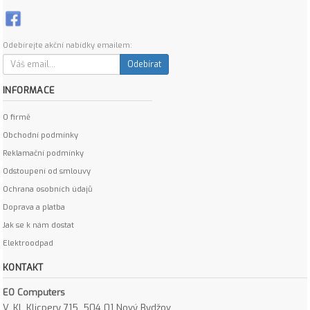
Odebírejte akční nabídky emailem:
Odebírat
INFORMACE
O firmě
Obchodní podmínky
Reklamační podmínky
Odstoupení od smlouvy
Ochrana osobních údajů
Doprava a platba
Jak se k nám dostat
Elektroodpad
KONTAKT
EO Computers
V. Kl. Klicpery 715, 504 01 Nový Bydžov