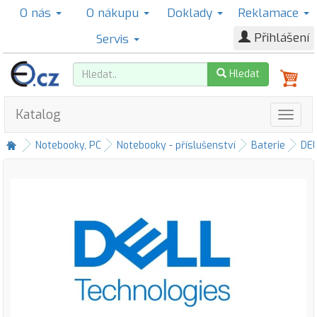
O nás
O nákupu
Doklady
Reklamace
Přihlášení
Servis
Hledat
Katalog
Notebooky, PC
Notebooky - příslušenství
Baterie
DE