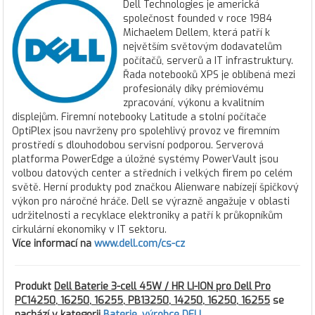
Dell Technologies je americká
společnost founded v roce 1984
Michaelem Dellem, která patří k
největším světovým dodavatelům
počítačů, serverů a IT infrastruktury.
Řada notebooků XPS je oblíbená mezi
profesionály díky prémiovému
zpracování, výkonu a kvalitním
displejům. Firemní notebooky Latitude a stolní počítače
OptiPlex jsou navrženy pro spolehlivý provoz ve firemním
prostředí s dlouhodobou servisní podporou. Serverová
platforma PowerEdge a úložné systémy PowerVault jsou
volbou datových center a středních i velkých firem po celém
světě. Herní produkty pod značkou Alienware nabízejí špičkový
výkon pro náročné hráče. Dell se výrazně angažuje v oblasti
udržitelnosti a recyklace elektroniky a patří k průkopníkům
cirkulární ekonomiky v IT sektoru.
Více informací na
www.dell.com/cs-cz
Produkt
Dell Baterie 3-cell 45W / HR LI-ION pro Dell Pro
PC14250, 16250, 16255, PB13250, 14250, 16250, 16255
se
nachází v kategorii
Baterie
,
výrobce DELL