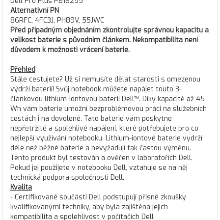
Dell Pro Plus PB16255
Alternativní PN
86RFC, 4FC3J, PH89V, 55JWC
Před případným objednáním zkontrolujte správnou kapacitu a
velikost baterie s původním článkem. Nekompatibilita není
důvodem k možnosti vrácení baterie.
Přehled
Stále cestujete? Už si nemusíte dělat starosti s omezenou
výdrží baterií! Svůj notebook můžete napájet touto 3-
článkovou lithium-iontovou baterií Dell™. Díky kapacitě až 45
Wh vám baterie umožní bezproblémovou práci na služebních
cestách i na dovolené. Tato baterie vám poskytne
nepřetržité a spolehlivé napájení, které potřebujete pro co
nejlepší využívání notebooku. Lithium-iontové baterie vydrží
déle než běžné baterie a nevyžadují tak častou výměnu.
Tento produkt byl testován a ověřen v laboratořích Dell.
Pokud jej použijete v notebooku Dell, vztahuje se na něj
technická podpora společnosti Dell.
Kvalita
- Certifikované součásti Dell podstupují přísné zkoušky
kvalifikovanými techniky, aby byla zajištěna jejich
kompatibilita a spolehlivost v počítačích Dell