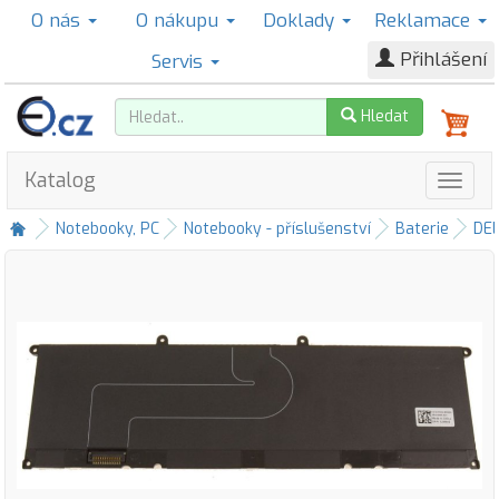
O nás
O nákupu
Doklady
Reklamace
Přihlášení
Servis
Hledat
Katalog
Notebooky, PC
Notebooky - příslušenství
Baterie
DE