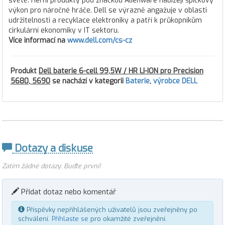
světě. Herní produkty pod značkou Alienware nabízejí špičkový
výkon pro náročné hráče. Dell se výrazně angažuje v oblasti
udržitelnosti a recyklace elektroniky a patří k průkopníkům
cirkulární ekonomiky v IT sektoru.
Více informací na
www.dell.com/cs-cz
Produkt
Dell baterie 6-cell 99,5W / HR LI-ION pro Precision
5680, 5690
se nachází v kategorii
Baterie
,
výrobce DELL
Dotazy a diskuse
Zatím žádné dotazy. Buďte první!
Přidat dotaz nebo komentář
Příspěvky nepřihlášených uživatelů jsou zveřejněny po
schválení.
Přihlaste se
pro okamžité zveřejnění.