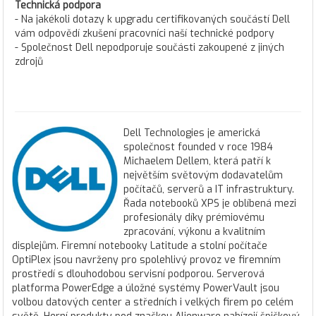
Technická podpora
- Na jakékoli dotazy k upgradu certifikovaných součástí Dell
vám odpovědí zkušení pracovníci naší technické podpory
- Společnost Dell nepodporuje součásti zakoupené z jiných
zdrojů
Dell Technologies je americká
společnost founded v roce 1984
Michaelem Dellem, která patří k
největším světovým dodavatelům
počítačů, serverů a IT infrastruktury.
Řada notebooků XPS je oblíbená mezi
profesionály díky prémiovému
zpracování, výkonu a kvalitním
displejům. Firemní notebooky Latitude a stolní počítače
OptiPlex jsou navrženy pro spolehlivý provoz ve firemním
prostředí s dlouhodobou servisní podporou. Serverová
platforma PowerEdge a úložné systémy PowerVault jsou
volbou datových center a středních i velkých firem po celém