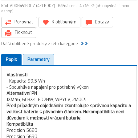
Kód: ADDN451BDDZ (451-BDDZ)
Běžná cena: 4 769 Kč (při objednání mimo
eshop)
Porovnat
K oblíbeným
Dotazy
Tisknout
Další oblíbené produkty z této kategorie:
Popis
Parametry
Vlastnosti
- Kapacita 99,5 Wh
- Spolehlivé napájení pro potřebný výkon
Alternativní PN
JXM4G, 6CHX4, 6D2HW, WPYCV, 2M0C5
Před případným objednáním zkontrolujte správnou kapacitu a
velikost baterie s původním článkem. Nekompatibilita není
důvodem k možnosti vrácení baterie.
Kompatibilita
Precision 5680
Precision 5690