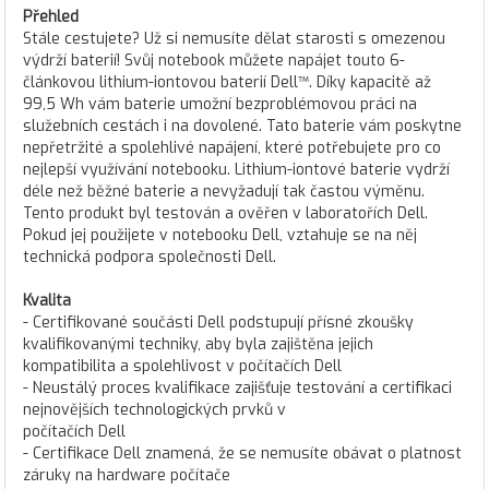
Přehled
Stále cestujete? Už si nemusíte dělat starosti s omezenou
výdrží baterií! Svůj notebook můžete napájet touto 6-
článkovou lithium-iontovou baterií Dell™. Díky kapacitě až
99,5 Wh vám baterie umožní bezproblémovou práci na
služebních cestách i na dovolené. Tato baterie vám poskytne
nepřetržité a spolehlivé napájení, které potřebujete pro co
nejlepší využívání notebooku. Lithium-iontové baterie vydrží
déle než běžné baterie a nevyžadují tak častou výměnu.
Tento produkt byl testován a ověřen v laboratořích Dell.
Pokud jej použijete v notebooku Dell, vztahuje se na něj
technická podpora společnosti Dell.
Kvalita
- Certifikované součásti Dell podstupují přísné zkoušky
kvalifikovanými techniky, aby byla zajištěna jejich
kompatibilita a spolehlivost v počítačích Dell
- Neustálý proces kvalifikace zajišťuje testování a certifikaci
nejnovějších technologických prvků v
počítačích Dell
- Certifikace Dell znamená, že se nemusíte obávat o platnost
záruky na hardware počítače