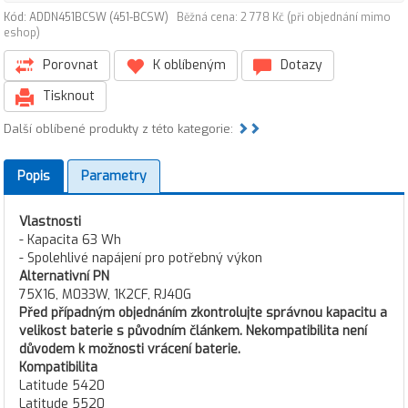
Kód: ADDN451BCSW (451-BCSW)
Běžná cena: 2 778 Kč (při objednání mimo
eshop)
Porovnat
K oblíbeným
Dotazy
Tisknout
Další oblíbené produkty z této kategorie:
Popis
Parametry
Vlastnosti
- Kapacita 63 Wh
- Spolehlivé napájení pro potřebný výkon
Alternativní PN
75X16, M033W, 1K2CF, RJ40G
Před případným objednáním zkontrolujte správnou kapacitu a
velikost baterie s původním článkem. Nekompatibilita není
důvodem k možnosti vrácení baterie.
Kompatibilita
Latitude 5420
Latitude 5520