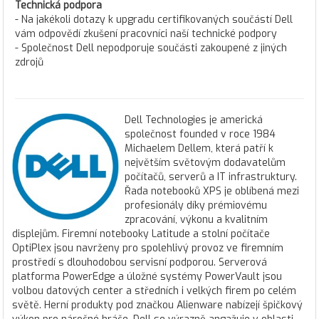
Technická podpora
- Na jakékoli dotazy k upgradu certifikovaných součástí Dell
vám odpovědí zkušení pracovníci naší technické podpory
- Společnost Dell nepodporuje součásti zakoupené z jiných
zdrojů
Dell Technologies je americká
společnost founded v roce 1984
Michaelem Dellem, která patří k
největším světovým dodavatelům
počítačů, serverů a IT infrastruktury.
Řada notebooků XPS je oblíbená mezi
profesionály díky prémiovému
zpracování, výkonu a kvalitním
displejům. Firemní notebooky Latitude a stolní počítače
OptiPlex jsou navrženy pro spolehlivý provoz ve firemním
prostředí s dlouhodobou servisní podporou. Serverová
platforma PowerEdge a úložné systémy PowerVault jsou
volbou datových center a středních i velkých firem po celém
světě. Herní produkty pod značkou Alienware nabízejí špičkový