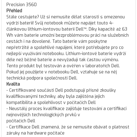
Precision 3560
Přehled
Stále cestujete? Už si nemusíte dělat starosti s omezenou
výdrží baterií! Svůj notebook můžete napájet touto 4-
článkovou lithium-iontovou baterií Dell™. Díky kapacitě až 63
Wh vám baterie umožní bezproblémovou práci na služebních
cestách i na dovolené. Tato baterie vám poskytne
nepřetržité a spolehlivé napájení, které potřebujete pro co
nejlepší využívání notebooku. Lithium-iontové baterie vydrží
déle než běžné baterie a nevyžadují tak častou výměnu.
Tento produkt byl testován a ověřen v laboratořích Dell.
Pokud jej použijete v notebooku Dell, vztahuje se na něj
technická podpora společnosti Dell.
Kvalita
- Certifikované součásti Dell podstupují přísné zkoušky
kvalifikovanými techniky, aby byla zajištěna jejich
kompatibilita a spolehlivost v počítačích Dell
- Neustálý proces kvalifikace zajišťuje testování a certifikaci
nejnovějších technologických prvků v
počítačích Dell
- Certifikace Dell znamená, že se nemusíte obávat o platnost
záruky na hardware počítače