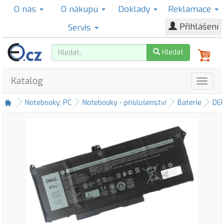
O nás
O nákupu
Doklady
Reklamace
Přihlášení
Servis
Hledat
Katalog
Notebooky, PC
Notebooky - příslušenství
Baterie
DE