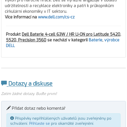
výkon pro náročné hráče. Dell se výrazně angažuje v oblasti
udržitelnosti a recyklace elektroniky a patří k průkopníkům
cirkulární ekonomiky v IT sektoru.
Více informací na
www.dell.com/cs-cz
Produkt
Dell Baterie 4-cell 63W / HR LI-ON pro Latitude 5420,
5520, Precision 3560
se nachází v kategorii
Baterie
,
výrobce
DELL
Dotazy a diskuse
Zatím žádné dotazy. Buďte první!
Přidat dotaz nebo komentář
Příspěvky nepřihlášených uživatelů jsou zveřejněny po
schválení.
Přihlaste se
pro okamžité zveřejnění.