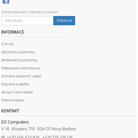
Odebírejte akční nabídky emailem:
Odebírat
INFORMACE
O firmě
Obchodní podmínky
Reklamační podmínky
Odstoupení od smlouvy
Ochrana osobních údajů
Doprava a platba
Jak se k nám dostat
Elektroodpad
KONTAKT
EO Computers
V. Kl. Klicpery 715, 504 01 Nový Bydžov
+420 606 622 826
+420 775 475 125