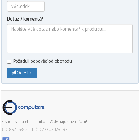
Dotaz / komentář
Požaduji odpověď od obchodu
Odeslat
E-shop s IT a elektronikou. Vždy najdeme řešení!
IČO: 86705342 | DIČ: CZ7702023098