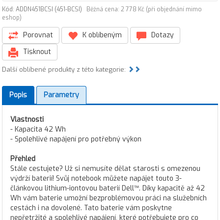
Kód: ADDN451BCSI (451-BCSI)
Běžná cena: 2 778 Kč (při objednání mimo
eshop)
Porovnat
K oblíbeným
Dotazy
Tisknout
Další oblíbené produkty z této kategorie:
Popis
Parametry
Vlastnosti
- Kapacita 42 Wh
- Spolehlivé napájení pro potřebný výkon
Přehled
Stále cestujete? Už si nemusíte dělat starosti s omezenou
výdrží baterií! Svůj notebook můžete napájet touto 3-
článkovou lithium-iontovou baterií Dell™. Díky kapacitě až 42
Wh vám baterie umožní bezproblémovou práci na služebních
cestách i na dovolené. Tato baterie vám poskytne
nepřetržité a spolehlivé napájení, které potřebujete pro co