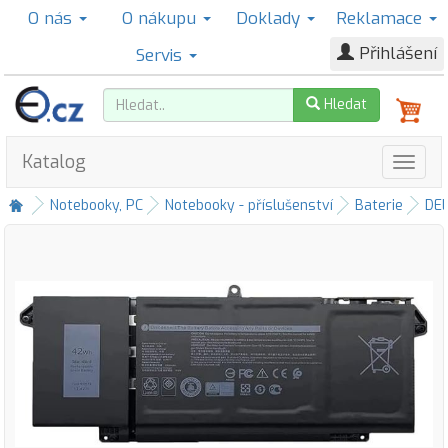
O nás
O nákupu
Doklady
Reklamace
Přihlášení
Servis
Hledat
Katalog
Notebooky, PC
Notebooky - příslušenství
Baterie
DE