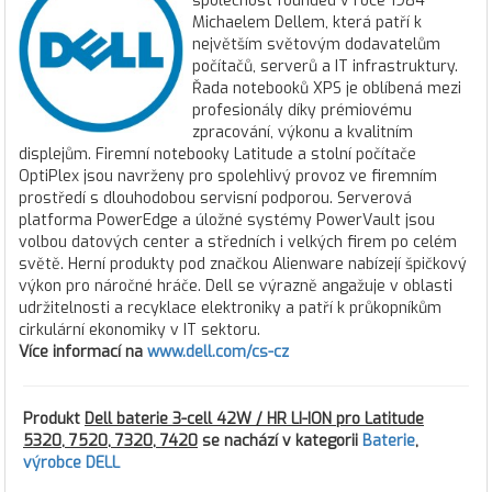
společnost founded v roce 1984
Michaelem Dellem, která patří k
největším světovým dodavatelům
počítačů, serverů a IT infrastruktury.
Řada notebooků XPS je oblíbená mezi
profesionály díky prémiovému
zpracování, výkonu a kvalitním
displejům. Firemní notebooky Latitude a stolní počítače
OptiPlex jsou navrženy pro spolehlivý provoz ve firemním
prostředí s dlouhodobou servisní podporou. Serverová
platforma PowerEdge a úložné systémy PowerVault jsou
volbou datových center a středních i velkých firem po celém
světě. Herní produkty pod značkou Alienware nabízejí špičkový
výkon pro náročné hráče. Dell se výrazně angažuje v oblasti
udržitelnosti a recyklace elektroniky a patří k průkopníkům
cirkulární ekonomiky v IT sektoru.
Více informací na
www.dell.com/cs-cz
Produkt
Dell baterie 3-cell 42W / HR LI-ION pro Latitude
5320, 7520, 7320, 7420
se nachází v kategorii
Baterie
,
výrobce DELL