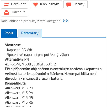
Porovnat
K oblíbeným
Dotazy
Tisknout
Další oblíbené produkty z této kategorie:
Popis
Parametry
Vlastnosti
- Kapacita 86 Wh
- Spolehlivé napájení pro potřebný výkon
Alternativní PN
451-BCPR, M59JH, 70N2F, 69KF2
Před případným objednáním zkontrolujte správnou kapacitu a
velikost baterie s původním článkem. Nekompatibilita není
důvodem k možnosti vrácení baterie.
Kompatibilita
Alienware M15 R3
Alienware M15 R4
Alienware M15 R5
Alienware M15 R6