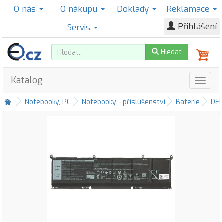
O nás
O nákupu
Doklady
Reklamace
Přihlášení
Servis
Hledat
Katalog
Notebooky, PC
Notebooky - příslušenství
Baterie
DE