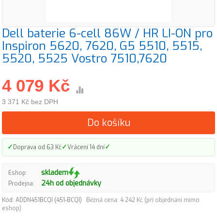
Dell baterie 6-cell 86W / HR LI-ON pro
Inspiron 5620, 7620, G5 5510, 5515,
5520, 5525 Vostro 7510,7620
4 079 Kč
3 371 Kč bez DPH
Do košíku
✓
✓
✓
Doprava od 63 Kč
Vrácení 14 dní
skladem
Eshop:
24h od objednávky
Prodejna:
Kód: ADDN451BCQI (451-BCQI)
Běžná cena: 4 242 Kč (při objednání mimo
eshop)