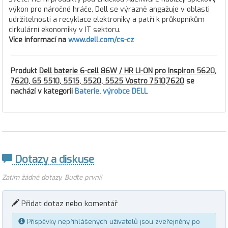
výkon pro náročné hráče. Dell se výrazně angažuje v oblasti
udržitelnosti a recyklace elektroniky a patří k průkopníkům
cirkulární ekonomiky v IT sektoru.
Více informací na
www.dell.com/cs-cz
Produkt
Dell baterie 6-cell 86W / HR LI-ON pro Inspiron 5620,
7620, G5 5510, 5515, 5520, 5525 Vostro 7510,7620
se
nachází v kategorii
Baterie
,
výrobce DELL
Dotazy a diskuse
Zatím žádné dotazy. Buďte první!
Přidat dotaz nebo komentář
Příspěvky nepřihlášených uživatelů jsou zveřejněny po