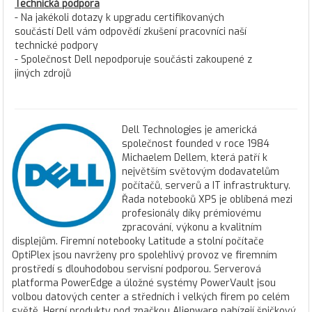
Technická podpora
- Na jakékoli dotazy k upgradu certifikovaných
součástí Dell vám odpovědí zkušení pracovníci naší
technické podpory
- Společnost Dell nepodporuje součásti zakoupené z
jiných zdrojů
Dell Technologies je americká
společnost founded v roce 1984
Michaelem Dellem, která patří k
největším světovým dodavatelům
počítačů, serverů a IT infrastruktury.
Řada notebooků XPS je oblíbená mezi
profesionály díky prémiovému
zpracování, výkonu a kvalitním
displejům. Firemní notebooky Latitude a stolní počítače
OptiPlex jsou navrženy pro spolehlivý provoz ve firemním
prostředí s dlouhodobou servisní podporou. Serverová
platforma PowerEdge a úložné systémy PowerVault jsou
volbou datových center a středních i velkých firem po celém
světě. Herní produkty pod značkou Alienware nabízejí špičkový