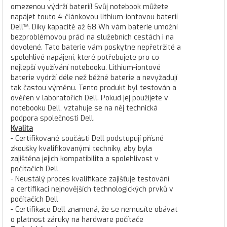
omezenou výdrží baterií! Svůj notebook můžete
napájet touto 4-článkovou lithium-iontovou baterií
Dell™. Díky kapacitě až 68 Wh vám baterie umožní
bezproblémovou práci na služebních cestách i na
dovolené. Tato baterie vám poskytne nepřetržité a
spolehlivé napájení, které potřebujete pro co
nejlepší využívání notebooku. Lithium-iontové
baterie vydrží déle než běžné baterie a nevyžadují
tak častou výměnu. Tento produkt byl testován a
ověřen v laboratořích Dell. Pokud jej použijete v
notebooku Dell, vztahuje se na něj technická
podpora společnosti Dell.
Kvalita
- Certifikované součásti Dell podstupují přísné
zkoušky kvalifikovanými techniky, aby byla
zajištěna jejich kompatibilita a spolehlivost v
počítačích Dell
- Neustálý proces kvalifikace zajišťuje testování
a certifikaci nejnovějších technologických prvků v
počítačích Dell
- Certifikace Dell znamená, že se nemusíte obávat
o platnost záruky na hardware počítače