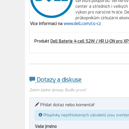
servisní podporou. Servero
center a středních i velkýc
výkon pro náročné hráče. Del
průkopníkům cirkulární ekon
Více informací na
www.dell.com/cs-cz
Produkt
Dell Baterie 4-cell 52W / HR LI-ON pro X
Dotazy a diskuse
Zatím žádné dotazy. Buďte první!
Přidat dotaz nebo komentář
Příspěvky nepřihlášených uživatelů jsou zveřej
Vaše jméno