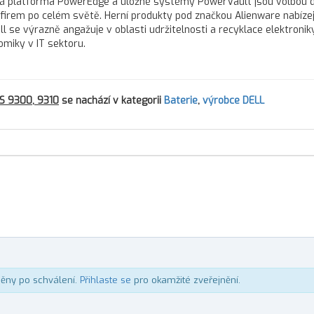
vá platforma PowerEdge a úložné systémy PowerVault jsou volbou 
h firem po celém světě. Herní produkty pod značkou Alienware nabízej
l se výrazně angažuje v oblasti udržitelnosti a recyklace elektroniky
omiky v IT sektoru.
PS 9300, 9310
se nachází v kategorii
Baterie
,
výrobce DELL
něny po schválení.
Přihlaste se
pro okamžité zveřejnění.