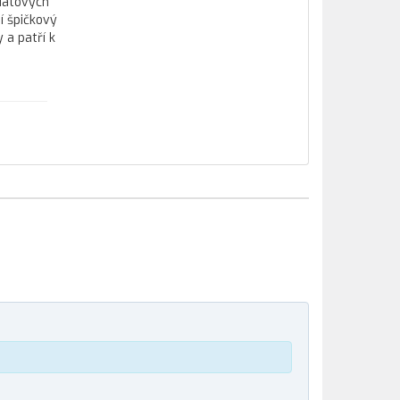
datových
í špičkový
 a patří k