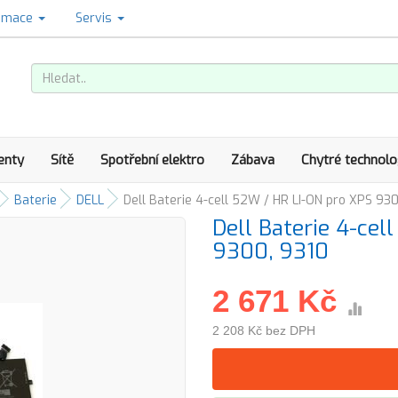
amace
Servis
enty
Sítě
Spotřební elektro
Zábava
Chytré technolo
Baterie
DELL
Dell Baterie 4-cell 52W / HR LI-ON pro XPS 93
Dell Baterie 4-cel
9300, 9310
2 671 Kč
2 208 Kč bez DPH