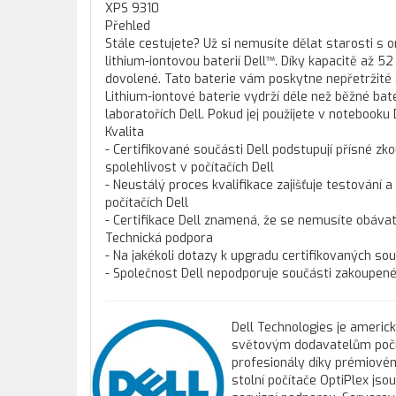
XPS 9310
Přehled
Stále cestujete? Už si nemusíte dělat starosti s
lithium-iontovou baterií Dell™. Díky kapacitě až
dovolené. Tato baterie vám poskytne nepřetržité a
Lithium-iontové baterie vydrží déle než běžné ba
laboratořích Dell. Pokud jej použijete v notebooku 
Kvalita
- Certifikované součásti Dell podstupují přísné zko
spolehlivost v počítačích Dell
- Neustálý proces kvalifikace zajišťuje testování a
počítačích Dell
- Certifikace Dell znamená, že se nemusíte obáva
Technická podpora
- Na jakékoli dotazy k upgradu certifikovaných so
- Společnost Dell nepodporuje součásti zakoupené 
Dell Technologies je americ
světovým dodavatelům počíta
profesionály díky prémiovém
stolní počítače OptiPlex js