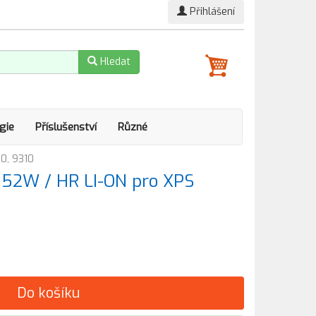
Přihlášení
Hledat
gie
Příslušenství
Různé
00, 9310
l 52W / HR LI-ON pro XPS
Do košíku