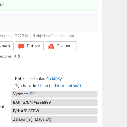
✓
í
žná cena: 2 778 Kč (při objednání mimo eshop)
beným
Dotazy
Tisknout
tegorie:
Baterie - články:
4 články
Typ baterie:
Li-Ion (Lithium-iontová)
Výrobce:
DELL
EAN:
5704174266969
ní
P/N:
451-BCOW
Záruka [m]:
12 (os.24)