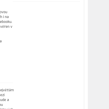
kovou
h i na
tebooku.
ověřen v
 a
největším
ezi
tude a
ou