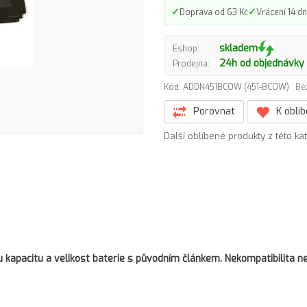
✓
✓
Doprava od 63 Kč
Vrácení 14 dn
skladem
Eshop:
24h od objednávky
Prodejna:
Kód: ADDN451BCOW (451-BCOW)
Bě
Porovnat
K oblí
Další oblíbené produkty z této ka
kapacitu a velikost baterie s původním článkem. Nekompatibilita ne