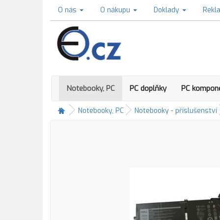
O nás
O nákupu
Doklady
Rekl
Notebooky, PC
PC doplňky
PC kompon
Notebooky, PC
Notebooky - příslušenství