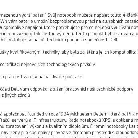
 omezenou výdrží baterií! Svůj notebook můžete napájet touto 4-člán
 52 Wh vám baterie umožní bezproblémovou práci na služebních cestác
 spolehlivé napájení, které potřebujete pro co nejlepší využívání no
terie a nevyžadují tak častou výměnu. Tento produkt byl testován a 
Dell, vztahuje se na něj technická podpora společnosti Dell.
ušky kvalifikovanými techniky, aby byla zajištěna jejich kompatibilita
 certifikaci nejnovějších technologických prvků v
t o platnost záruky na hardware počítače
učástí Dell vám odpovědí zkušení pracovníci naší technické podpory
z jiných zdrojů
ká společnost founded v roce 1984 Michaelem Dellem, která patří k 
čů, serverů a IT infrastruktury. Řada notebooků XPS je oblíbená m
u zpracování, výkonu a kvalitním displejům. Firemní notebooky Lati
ou navrženy pro spolehlivý provoz ve firemním prostředí s dlouhodob