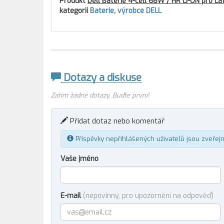
Produkt
Dell Baterie 4-cell 68W / HR LI-ON pro La
kategorii
Baterie
,
výrobce DELL
Dotazy a diskuse
Zatím žádné dotazy. Buďte první!
Přidat dotaz nebo komentář
Příspěvky nepřihlášených uživatelů jsou zveřej
Vaše jméno
E-mail
(nepovinný, pro upozornění na odpověď)