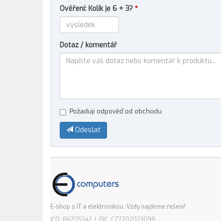
Ověření: Kolik je 6 + 3?
*
Dotaz / komentář
Požaduji odpověď od obchodu
Odeslat
E-shop s IT a elektronikou. Vždy najdeme řešení!
IČO: 86705342 | DIČ: CZ7702023098