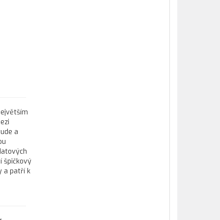
největším
ezi
tude a
ou
datových
í špičkový
 a patří k