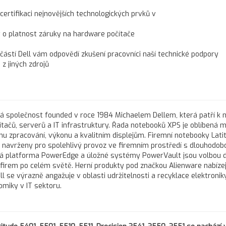
 certifikaci nejnovějších technologických prvků v
t o platnost záruky na hardware počítače
učástí Dell vám odpovědí zkušení pracovníci naší technické podpory
z jiných zdrojů
ká společnost founded v roce 1984 Michaelem Dellem, která patří k 
čů, serverů a IT infrastruktury. Řada notebooků XPS je oblíbená m
u zpracování, výkonu a kvalitním displejům. Firemní notebooky Lati
ou navrženy pro spolehlivý provoz ve firemním prostředí s dlouhodob
vá platforma PowerEdge a úložné systémy PowerVault jsou volbou 
h firem po celém světě. Herní produkty pod značkou Alienware nabízej
l se výrazně angažuje v oblasti udržitelnosti a recyklace elektroniky
omiky v IT sektoru.