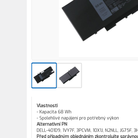
Vlastnosti
- Kapacita 68 Wh
- Spolehlivé napájení pro potřebný výkon
Alternativní PN
DELL-401D9, 1VY7F, 3PCVM, 10X1J, N2NLL, JG75F, 
Před případným objednáním zkontrolujte správnou 