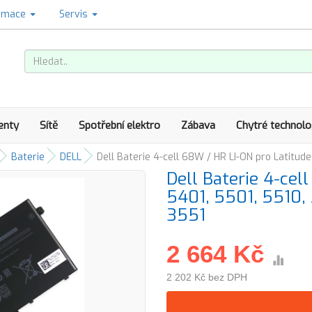
amace
Servis
enty
Sítě
Spotřební elektro
Zábava
Chytré technolo
Baterie
DELL
Dell Baterie 4-cell 68W / HR LI-ON pro Latitude
Dell Baterie 4-cel
5401, 5501, 5510, 
3551
2 664 Kč
2 202 Kč bez DPH