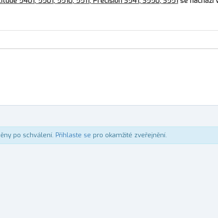
titude 5401, 5501, 5510, 5511, Precision 3541, 3550, 3551
se nachází 
něny po schválení.
Přihlaste se
pro okamžité zveřejnění.