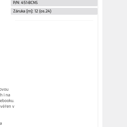
P/N:
451-BCNS
Záruka [m]:
12 (os.24)
kovou
h i na
tebooku.
ověřen v
 a