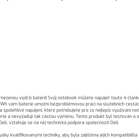
 omezenou výdrží baterií! Svůj notebook můžete napájet touto 4-člán
 68 Wh vám baterie umožní bezproblémovou práci na služebních cestác
 spolehlivé napájení, které potřebujete pro co nejlepší využívání no
terie a nevyžadují tak častou výměnu. Tento produkt byl testován a 
Dell, vztahuje se na něj technická podpora společnosti Dell.
ušky kvalifikovanými techniky, aby byla zajištěna jejich kompatibilita