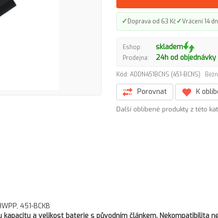
✓
✓
Doprava od 63 Kč
Vrácení 14 dn
skladem
Eshop:
24h od objednávky
Prodejna:
Kód: ADDN451BCNS (451-BCNS)
Běžn
Porovnat
K oblí
Další oblíbené produkty z této ka
3HWPP, 451-BCKB
kapacitu a velikost baterie s původním článkem. Nekompatibilita ne