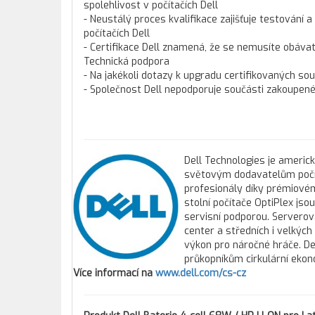
spolehlivost v počítačích Dell
- Neustálý proces kvalifikace zajišťuje testování a
počítačích Dell
- Certifikace Dell znamená, že se nemusíte obáva
Technická podpora
- Na jakékoli dotazy k upgradu certifikovaných so
- Společnost Dell nepodporuje součásti zakoupené 
Dell Technologies je americ
světovým dodavatelům počíta
profesionály díky prémiovém
stolní počítače OptiPlex js
servisní podporou. Servero
center a středních i velkýc
výkon pro náročné hráče. Del
průkopníkům cirkulární ekon
Více informací na
www.dell.com/cs-cz