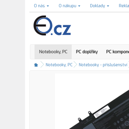
O nás
O nákupu
Doklady
Rekl
Notebooky, PC
PC doplňky
PC kompon
Notebooky, PC
Notebooky - příslušenství