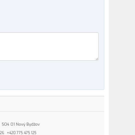
15, 504 01 Nový Bydžov
826
+420 775 475 125