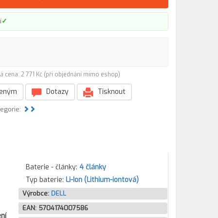
✓
í
á cena: 2 771 Kč (při objednání mimo eshop)
beným
Dotazy
Tisknout
tegorie:
Baterie - články:
4 články
Typ baterie:
Li-Ion (Lithium-iontová)
Výrobce:
DELL
EAN:
5704174007586
ní