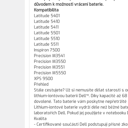
důvodem k možnosti vrácení baterie.
Kompatibilita
Latitude 5401
Latitude 5410
Latitude 5411
Latitude 5501
Latitude 5510
Latitude 5511
Inspiron 7500
Precision M3541
Precision M3550
Precision M3551
Precision M5550
XPS 9500
Přehled
Stále cestujete? Už si nemusíte dělat starosti s
lithium-iontovou baterií Dell™. Díky kapacitě až
dovolené. Tato baterie vám poskytne nepřetržité a
Lithium-iontové baterie vydrží déle než běžné ba
laboratořích Dell. Pokud jej použijete v notebooku 
Kvalita
- Certifikované součásti Dell podstupují přísné zko