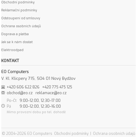
Obchodní podmínky
Reklamační podmínky
Odstoupení od smlouvy
Ochrana osobních údajů
Doprava a platba
Jak se k nám dostat
Elektroodpad
KONTAKT
EO Computers
V. Kl. Klicpery 715, 504 01 Nový Bydžov
+420 606 622 826
+420 775 475 125
obchod@eo.cz
reklamace@eo.cz
Po–Čt
9:00–12:00, 12:30–17:00
Pá
9:00–12:00, 12:30–16:00
Mimo provozní dobu po tel. dohodě
© 2004–2026 EO Computers
Obchodní podmínky
|
Ochrana osobních údajů