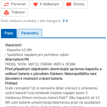
Porovnat
K oblíbeným
Dotazy
Tisknout
Další oblíbené produkty z této kategorie:
Popis
Parametry
Vlastnosti
- Kapacita 42 Wh
- Spolehlivé napájení pro potřebný výkon
Alternativní PN
YRDD6, 1VX1H, VM732, FDRHM, WJPC4, 0FJMK
Před případným objednáním zkontrolujte správnou kapacitu a
velikost baterie s původním článkem. Nekompatibilita není
důvodem k možnosti vrácení baterie.
Přehled
Stále cestujete? Už si nemusíte dělat starosti s omezenou
výdrží baterií! Svůj notebook můžete napájet touto 3-
článkovou lithium-iontovou baterií Dell™. Díky kapacitě až 42
Wh vám baterie umožní bezproblémovou práci na služebních