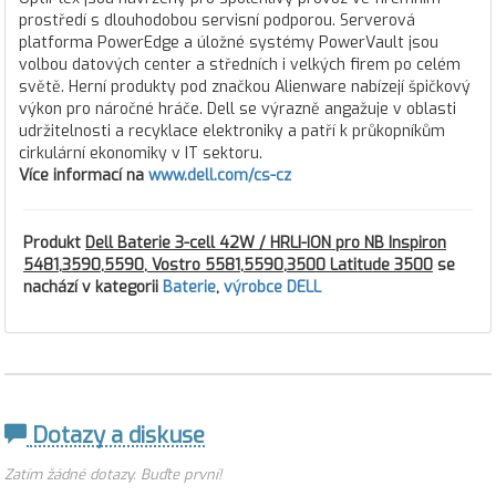
prostředí s dlouhodobou servisní podporou. Serverová
platforma PowerEdge a úložné systémy PowerVault jsou
volbou datových center a středních i velkých firem po celém
světě. Herní produkty pod značkou Alienware nabízejí špičkový
výkon pro náročné hráče. Dell se výrazně angažuje v oblasti
udržitelnosti a recyklace elektroniky a patří k průkopníkům
cirkulární ekonomiky v IT sektoru.
Více informací na
www.dell.com/cs-cz
Produkt
Dell Baterie 3-cell 42W / HRLI-ION pro NB Inspiron
5481,3590,5590, Vostro 5581,5590,3500 Latitude 3500
se
nachází v kategorii
Baterie
,
výrobce DELL
Dotazy a diskuse
Zatím žádné dotazy. Buďte první!