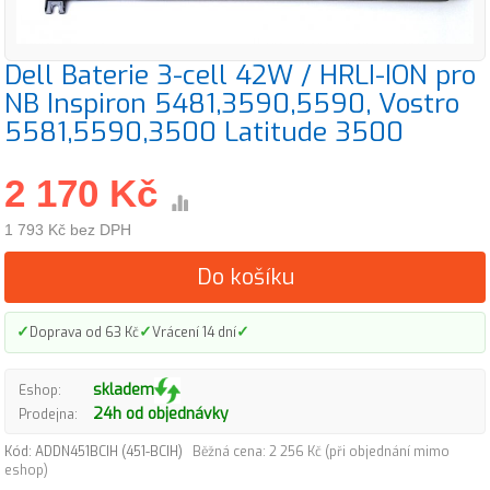
Dell Baterie 3-cell 42W / HRLI-ION pro
NB Inspiron 5481,3590,5590, Vostro
5581,5590,3500 Latitude 3500
2 170 Kč
1 793 Kč bez DPH
Do košíku
✓
✓
✓
Doprava od 63 Kč
Vrácení 14 dní
skladem
Eshop:
24h od objednávky
Prodejna:
Kód: ADDN451BCIH (451-BCIH)
Běžná cena: 2 256 Kč (při objednání mimo
eshop)