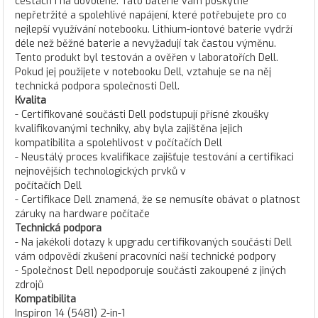
cestách i na dovolené. Tato baterie vám poskytne
nepřetržité a spolehlivé napájení, které potřebujete pro co
nejlepší využívání notebooku. Lithium-iontové baterie vydrží
déle než běžné baterie a nevyžadují tak častou výměnu.
Tento produkt byl testován a ověřen v laboratořích Dell.
Pokud jej použijete v notebooku Dell, vztahuje se na něj
technická podpora společnosti Dell.
Kvalita
- Certifikované součásti Dell podstupují přísné zkoušky
kvalifikovanými techniky, aby byla zajištěna jejich
kompatibilita a spolehlivost v počítačích Dell
- Neustálý proces kvalifikace zajišťuje testování a certifikaci
nejnovějších technologických prvků v
počítačích Dell
- Certifikace Dell znamená, že se nemusíte obávat o platnost
záruky na hardware počítače
Technická podpora
- Na jakékoli dotazy k upgradu certifikovaných součástí Dell
vám odpovědí zkušení pracovníci naší technické podpory
- Společnost Dell nepodporuje součásti zakoupené z jiných
zdrojů
Kompatibilita
Inspiron 14 (5481) 2-in-1