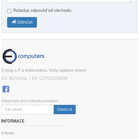
Požaduji odpověď od obchodu
Odeslat
E-shop s IT a elektronikou. Vždy najdeme řešení!
IČO: 86705342 | DIČ: CZ7702023098
Odebírejte akční nabídky emailem:
Odebírat
INFORMACE
O firmě