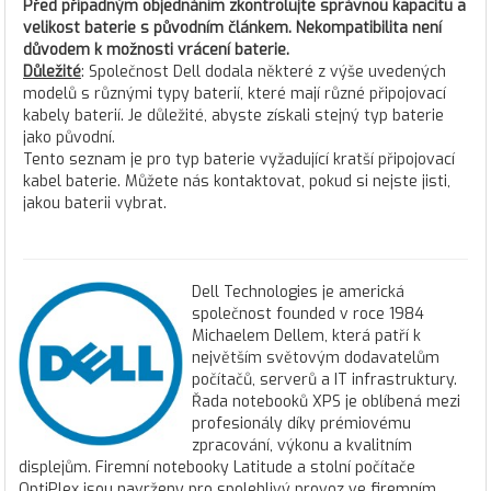
Před případným objednáním zkontrolujte správnou kapacitu a
velikost baterie s původním článkem. Nekompatibilita není
důvodem k možnosti vrácení baterie.
Důležité
: Společnost Dell dodala některé z výše uvedených
modelů s různými typy baterií, které mají různé připojovací
kabely baterií. Je důležité, abyste získali stejný typ baterie
jako původní.
Tento seznam je pro typ baterie vyžadující kratší připojovací
kabel baterie. Můžete nás kontaktovat, pokud si nejste jisti,
jakou baterii vybrat.
Dell Technologies je americká
společnost founded v roce 1984
Michaelem Dellem, která patří k
největším světovým dodavatelům
počítačů, serverů a IT infrastruktury.
Řada notebooků XPS je oblíbená mezi
profesionály díky prémiovému
zpracování, výkonu a kvalitním
displejům. Firemní notebooky Latitude a stolní počítače
OptiPlex jsou navrženy pro spolehlivý provoz ve firemním