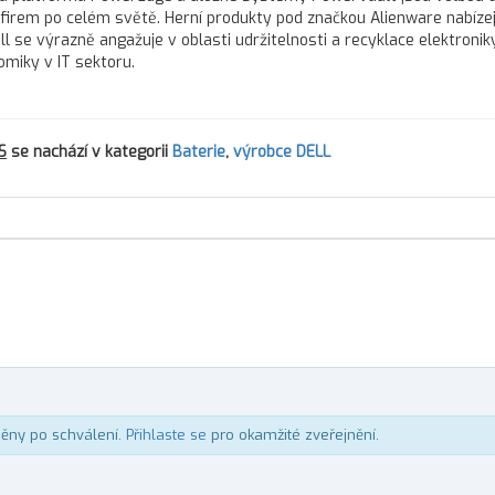
h firem po celém světě. Herní produkty pod značkou Alienware nabízej
l se výrazně angažuje v oblasti udržitelnosti a recyklace elektroniky
omiky v IT sektoru.
S
se nachází v kategorii
Baterie
,
výrobce DELL
něny po schválení.
Přihlaste se
pro okamžité zveřejnění.