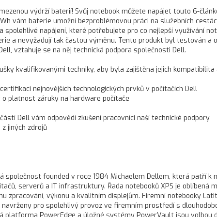
 omezenou výdrží baterií! Svůj notebook můžete napájet touto 6-člán
75 Wh vám baterie umožní bezproblémovou práci na služebních cestác
 spolehlivé napájení, které potřebujete pro co nejlepší využívání no
terie a nevyžadují tak častou výměnu. Tento produkt byl testován a 
Dell, vztahuje se na něj technická podpora společnosti Dell.
ušky kvalifikovanými techniky, aby byla zajištěna jejich kompatibilita
 certifikaci nejnovějších technologických prvků v počítačích Dell
t o platnost záruky na hardware počítače
učástí Dell vám odpovědí zkušení pracovníci naší technické podpory
z jiných zdrojů
ká společnost founded v roce 1984 Michaelem Dellem, která patří k 
čů, serverů a IT infrastruktury. Řada notebooků XPS je oblíbená m
u zpracování, výkonu a kvalitním displejům. Firemní notebooky Lati
ou navrženy pro spolehlivý provoz ve firemním prostředí s dlouhodob
vá platforma PowerEdge a úložné systémy PowerVault jsou volbou 