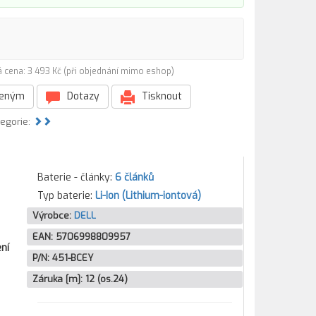
 cena: 3 493 Kč (při objednání mimo eshop)
beným
Dotazy
Tisknout
tegorie:
Baterie - články:
6 článků
Typ baterie:
Li-Ion (Lithium-iontová)
Výrobce:
DELL
EAN:
5706998809957
ní
P/N:
451-BCEY
Záruka [m]:
12 (os.24)