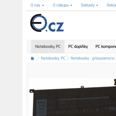
O nás
O nákupu
Doklady
Rekl
Notebooky, PC
PC doplňky
PC kompon
Notebooky, PC
Notebooky - příslušenství