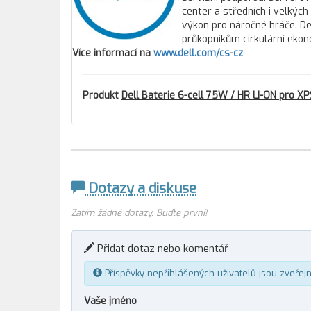
center a středních i velkýc
výkon pro náročné hráče. Del
průkopníkům cirkulární ekon
Více informací na
www.dell.com/cs-cz
Produkt
Dell Baterie 6-cell 75W / HR LI-ON pro XP
Dotazy a diskuse
Zatím žádné dotazy. Buďte první!
Přidat dotaz nebo komentář
Příspěvky nepřihlášených uživatelů jsou zveřej
Vaše jméno