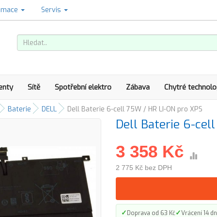
amace
Servis
enty
Sítě
Spotřební elektro
Zábava
Chytré technolo
Baterie
DELL
Dell Baterie 6-cell 75W / HR LI-ON pro XPS
Dell Baterie 6-cel
3 358 Kč
2 775 Kč bez DPH
✓
✓
Doprava od 63 Kč
Vrácení 14 dn