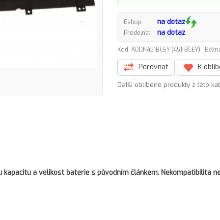
na dotaz
Eshop:
na dotaz
Prodejna:
Kód: ADDN451BCEY (451-BCEY)
Běžná
Porovnat
K oblí
Další oblíbené produkty z této ka
kapacitu a velikost baterie s původním článkem. Nekompatibilita ne