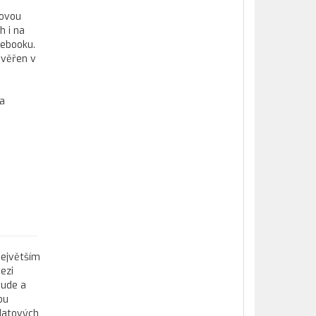
kovou
h i na
tebooku.
ověřen v
 a
největším
ezi
tude a
ou
datových