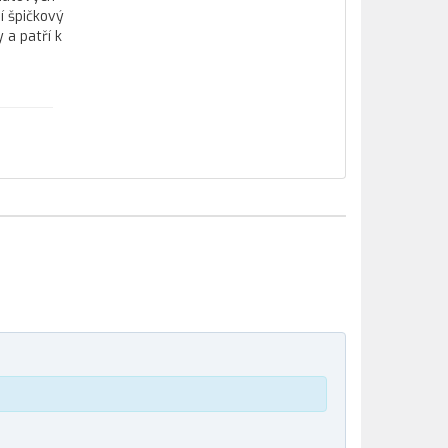
í špičkový
 a patří k