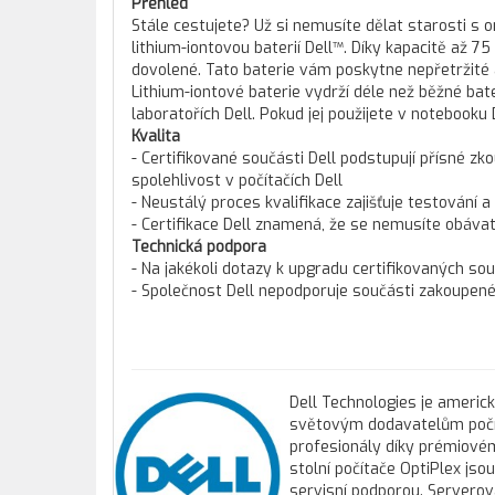
Přehled
Stále cestujete? Už si nemusíte dělat starosti s
lithium-iontovou baterií Dell™. Díky kapacitě až 
dovolené. Tato baterie vám poskytne nepřetržité a
Lithium-iontové baterie vydrží déle než běžné ba
laboratořích Dell. Pokud jej použijete v notebooku 
Kvalita
- Certifikované součásti Dell podstupují přísné zko
spolehlivost v počítačích Dell
- Neustálý proces kvalifikace zajišťuje testování a
- Certifikace Dell znamená, že se nemusíte obáva
Technická podpora
- Na jakékoli dotazy k upgradu certifikovaných so
- Společnost Dell nepodporuje součásti zakoupené 
Dell Technologies je americ
světovým dodavatelům počíta
profesionály díky prémiovém
stolní počítače OptiPlex js
servisní podporou. Servero