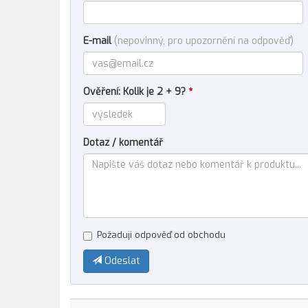
E-mail
(nepovinný, pro upozornění na odpověď)
Ověření: Kolik je 2 + 9?
*
Dotaz / komentář
Požaduji odpověď od obchodu
Odeslat