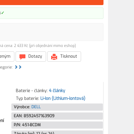
✓
í
ná cena: 2 433 Kč (při objednání mimo eshop)
beným
Dotazy
Tisknout
tegorie:
Baterie - články:
4 články
Typ baterie:
Li-Ion (Lithium-iontová)
Výrobce:
DELL
EAN:
8592457163909
ní
P/N:
451-BCDM
Záruka [m]:
12 (os.24)