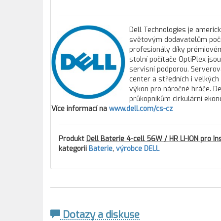
Dell Technologies je americ
světovým dodavatelům počíta
profesionály díky prémiovém
stolní počítače OptiPlex js
servisní podporou. Servero
center a středních i velkýc
výkon pro náročné hráče. Del
průkopníkům cirkulární ekon
Více informací na
www.dell.com/cs-cz
Produkt
Dell Baterie 4-cell 56W / HR LI-ION pro
kategorii
Baterie
,
výrobce DELL
Dotazy a diskuse