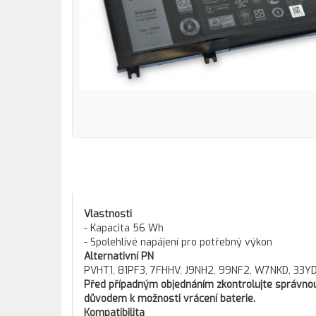
Vlastnosti
- Kapacita 56 Wh
- Spolehlivé napájení pro potřebný výkon
Alternativní PN
PVHT1, 81PF3, 7FHHV, J9NH2, 99NF2, W7NKD, 33Y
Před případným objednáním zkontrolujte správnou 
důvodem k možnosti vrácení baterie.
Kompatibilita