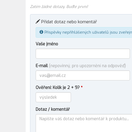
Zatím žádné dotazy. Buďte první!
Přidat dotaz nebo komentář
Příspěvky nepřihlášených uživatelů jsou zveřej
Vaše jméno
E-mail
(nepovinný, pro upozornění na odpověď)
Ověření: Kolik je 2 + 9?
*
Dotaz / komentář