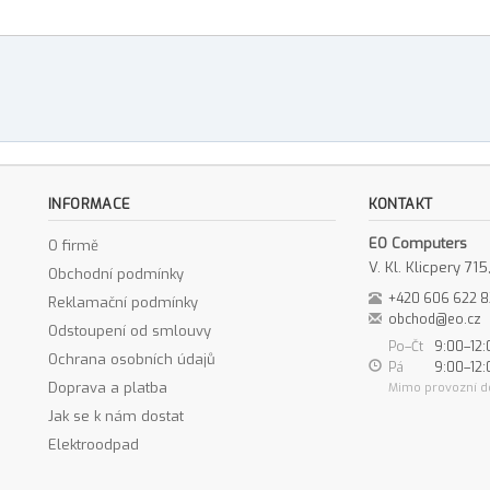
INFORMACE
KONTAKT
EO Computers
O firmě
V. Kl. Klicpery 7
Obchodní podmínky
+420 606 622 
Reklamační podmínky
obchod@eo.cz
Odstoupení od smlouvy
Po–Čt
9:00–12:
Ochrana osobních údajů
Pá
9:00–12:
Doprava a platba
Mimo provozní d
Jak se k nám dostat
Elektroodpad