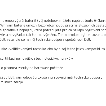
 omezenou výdrží baterií! Svůj notebook můžete napájet touto 6-člán
 56 Wh vám baterie umožní bezproblémovou práci na služebních cestác
 spolehlivé napájení, které potřebujete pro co nejlepší využívání no
terie a nevyžadují tak častou výměnu. Tento produkt byl testován a 
Dell, vztahuje se na něj technická podpora společnosti Dell.
ušky kvalifikovanými techniky, aby byla zajištěna jejich kompatibilita
 certifikaci nejnovějších technologických prvků v
t o platnost záruky na hardware počítače
učástí Dell vám odpovědí zkušení pracovníci naší technické podpory
z jiných zdrojů