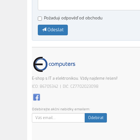
Požaduji odpověď od obchodu
Odeslat
E-shop s IT a elektronikou. Vždy najdeme řešení!
IČO: 86705342 | DIČ: CZ7702023098
Odebírejte akční nabídky emailem:
Odebírat