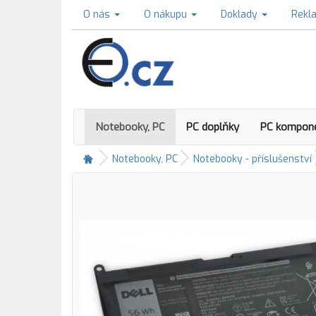
O nás
O nákupu
Doklady
Rekl
Notebooky, PC
PC doplňky
PC kompon
Notebooky, PC
Notebooky - příslušenství