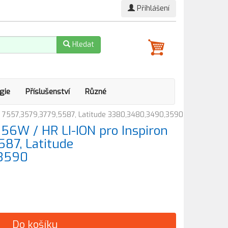
Přihlášení
Hledat
gie
Příslušenství
Různé
ron 7557,3579,3779,5587, Latitude 3380,3480,3490,3590
l 56W / HR LI-ION pro Inspiron
87, Latitude
3590
Do košíku