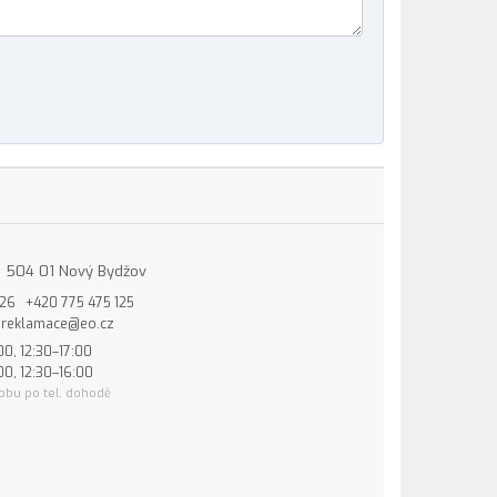
15, 504 01 Nový Bydžov
826
+420 775 475 125
reklamace@eo.cz
00, 12:30–17:00
00, 12:30–16:00
obu po tel. dohodě