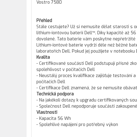
Vostro 7580
Přehled
Stále cestujete? Už si nemusíte dělat starosti s
lithium-iontovou baterií Dell™. Díky kapacitě až
dovolené. Tato baterie vám poskytne nepřetržité a
Lithium-iontové baterie vydrží déle než běžné ba
laboratořích Dell. Pokud jej použijete v notebooku 
Kvalita
- Certifikované součásti Dell podstupují přísné zko
spolehlivost v počítačích Dell
- Neustálý proces kvalifikace zajišťuje testování a
počítačích Dell
- Certifikace Dell znamená, že se nemusíte obáva
Technická podpora
- Na jakékoli dotazy k upgradu certifikovaných so
- Společnost Dell nepodporuje součásti zakoupené 
Vlastnosti
- Kapacita 56 Wh
- Spolehlivé napájení pro potřebný výkon