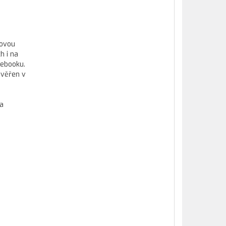
kovou
h i na
tebooku.
ověřen v
 a