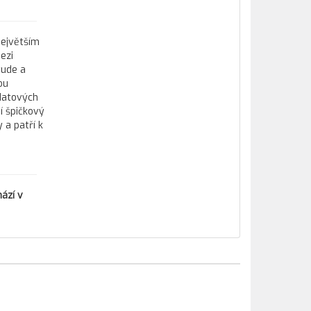
největším
ezi
tude a
ou
datových
í špičkový
 a patří k
ází v