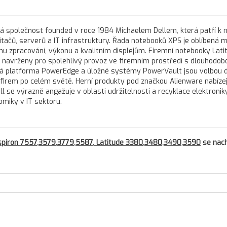
ká společnost founded v roce 1984 Michaelem Dellem, která patří k 
čů, serverů a IT infrastruktury. Řada notebooků XPS je oblíbená m
u zpracování, výkonu a kvalitním displejům. Firemní notebooky Lati
ou navrženy pro spolehlivý provoz ve firemním prostředí s dlouhodob
vá platforma PowerEdge a úložné systémy PowerVault jsou volbou 
h firem po celém světě. Herní produkty pod značkou Alienware nabízej
l se výrazně angažuje v oblasti udržitelnosti a recyklace elektroniky
omiky v IT sektoru.
 Inspiron 7557,3579,3779,5587, Latitude 3380,3480,3490,3590
se nach