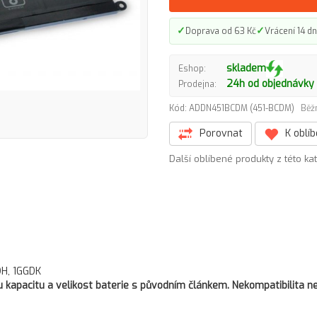
✓
✓
Doprava od 63 Kč
Vrácení 14 dn
skladem
Eshop:
24h od objednávky
Prodejna:
Kód: ADDN451BCDM (451-BCDM)
Běž
Porovnat
K oblí
Další oblíbené produkty z této ka
DH, 1GGDK
kapacitu a velikost baterie s původním článkem. Nekompatibilita ne