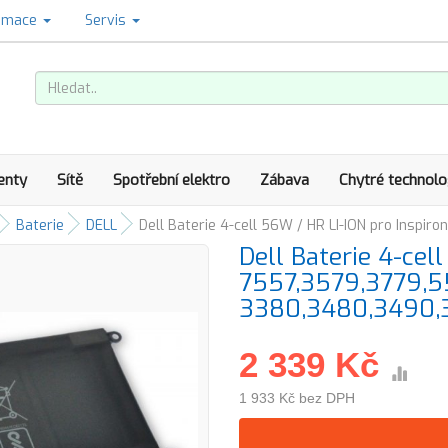
amace
Servis
enty
Sítě
Spotřební elektro
Zábava
Chytré technolo
Baterie
DELL
Dell Baterie 4-cell 56W / HR LI-ION pro Inspi
Dell Baterie 4-cel
7557,3579,3779,55
3380,3480,3490,
2 339 Kč
1 933 Kč bez DPH