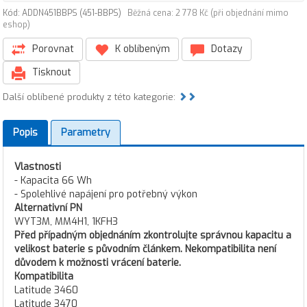
Kód: ADDN451BBPS (451-BBPS)
Běžná cena: 2 778 Kč (při objednání mimo
eshop)
Porovnat
K oblíbeným
Dotazy
Tisknout
Další oblíbené produkty z této kategorie:
Popis
Parametry
Vlastnosti
- Kapacita 66 Wh
- Spolehlivé napájení pro potřebný výkon
Alternativní PN
WYT3M, MM4H1, 1KFH3
Před případným objednáním zkontrolujte správnou kapacitu a
velikost baterie s původním článkem. Nekompatibilita není
důvodem k možnosti vrácení baterie.
Kompatibilita
Latitude 3460
Latitude 3470