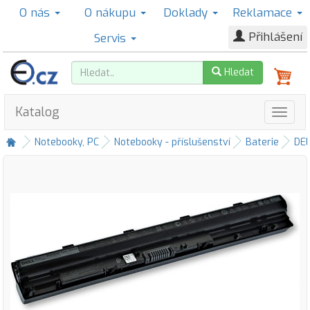
O nás
O nákupu
Doklady
Reklamace
Přihlášení
Servis
Hledat
Katalog
Notebooky, PC
Notebooky - příslušenství
Baterie
DE