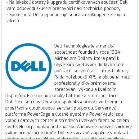
- Na jakékoli dotazy k upgradu certifikovaných součástí Dell
vám odpovědí zkušení pracovníci naší technické podpory
- Společnost Dell nepodporuje součásti zakoupené z jiných
zdrojů
Dell Technologies je americká
společnost founded v roce 1984
Michaelem Dellem, která patří k
největším světovým dodavatelům
počítačů, serverů a IT infrastruktury.
Řada notebooků XPS je oblíbená mezi
profesionály díky prémiovému
zpracování, výkonu a kvalitním
displejům. Firemní notebooky Latitude a stolní počítače
OptiPlex jsou navrženy pro spolehlivý provoz ve firemním
prostředí s dlouhodobou servisní podporou. Serverová
platforma PowerEdge a úložné systémy PowerVault jsou
volbou datových center a středních i velkých firem po celém
světě. Herní produkty pod značkou Alienware nabízejí špičkový
výkon pro náročné hráče. Dell se výrazně angažuje v oblasti