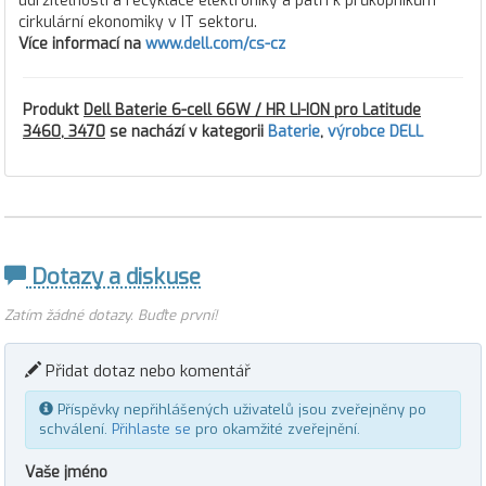
udržitelnosti a recyklace elektroniky a patří k průkopníkům
cirkulární ekonomiky v IT sektoru.
Více informací na
www.dell.com/cs-cz
Produkt
Dell Baterie 6-cell 66W / HR LI-ION pro Latitude
3460, 3470
se nachází v kategorii
Baterie
,
výrobce DELL
Dotazy a diskuse
Zatím žádné dotazy. Buďte první!
Přidat dotaz nebo komentář
Příspěvky nepřihlášených uživatelů jsou zveřejněny po
schválení.
Přihlaste se
pro okamžité zveřejnění.
Vaše jméno