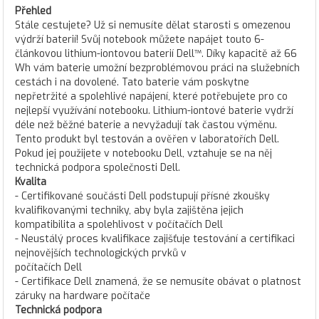
Přehled
Stále cestujete? Už si nemusíte dělat starosti s omezenou
výdrží baterií! Svůj notebook můžete napájet touto 6-
článkovou lithium-iontovou baterií Dell™. Díky kapacitě až 66
Wh vám baterie umožní bezproblémovou práci na služebních
cestách i na dovolené. Tato baterie vám poskytne
nepřetržité a spolehlivé napájení, které potřebujete pro co
nejlepší využívání notebooku. Lithium-iontové baterie vydrží
déle než běžné baterie a nevyžadují tak častou výměnu.
Tento produkt byl testován a ověřen v laboratořích Dell.
Pokud jej použijete v notebooku Dell, vztahuje se na něj
technická podpora společnosti Dell.
Kvalita
- Certifikované součásti Dell podstupují přísné zkoušky
kvalifikovanými techniky, aby byla zajištěna jejich
kompatibilita a spolehlivost v počítačích Dell
- Neustálý proces kvalifikace zajišťuje testování a certifikaci
nejnovějších technologických prvků v
počítačích Dell
- Certifikace Dell znamená, že se nemusíte obávat o platnost
záruky na hardware počítače
Technická podpora