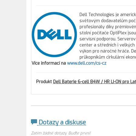
Dell Technologies je americ
světovým dodavatelům počíta
profesionály díky prémiovém
stolní počítače OptiPlex js
servisní podporou. Servero
center a středních i velkýc
výkon pro náročné hráče. Del
průkopníkům cirkulární ekon
Více informací na
www.dell.com/cs-cz
Produkt
Dell Baterie 6-cell 84W / HR LI-ON pro L
Dotazy a diskuse
Zatím žádné dotazy. Buďte první!