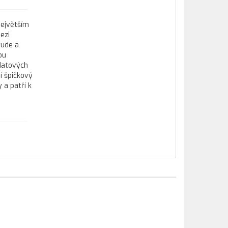
největším
ezi
tude a
ou
datových
í špičkový
 a patří k