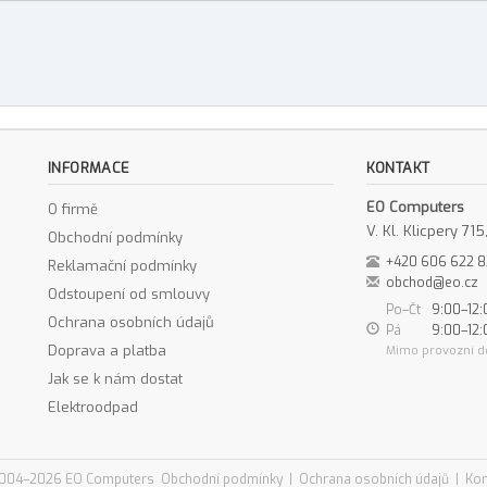
INFORMACE
KONTAKT
EO Computers
O firmě
V. Kl. Klicpery 7
Obchodní podmínky
+420 606 622 
Reklamační podmínky
obchod@eo.cz
Odstoupení od smlouvy
Po–Čt
9:00–12:
Ochrana osobních údajů
Pá
9:00–12:
Doprava a platba
Mimo provozní d
Jak se k nám dostat
Elektroodpad
004–2026 EO Computers
Obchodní podmínky
|
Ochrana osobních údajů
|
Kon