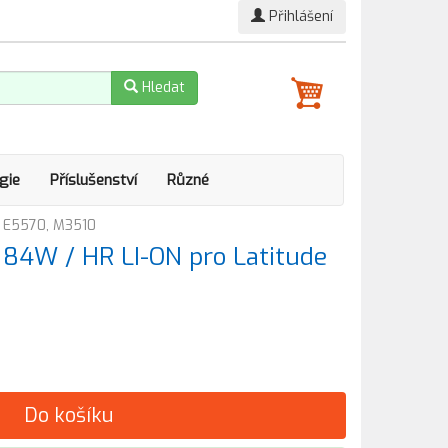
Přihlášení
Hledat
gie
Příslušenství
Různé
de E5570, M3510
l 84W / HR LI-ON pro Latitude
Do košíku