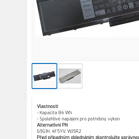
Vlastnosti
- Kapacita 84 Wh
- Spolehlivé napájení pro potřebný výkon
Alternativní PN
G9G1H, 4F5YV, WJ5R2
Před případným objednáním zkontrolujte správnou 