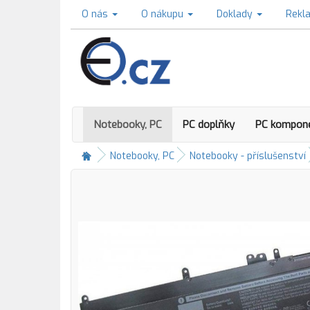
O nás
O nákupu
Doklady
Rekl
Notebooky, PC
PC doplňky
PC kompon
Notebooky, PC
Notebooky - příslušenství