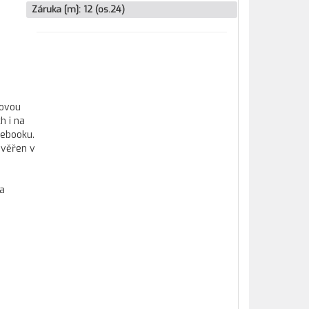
Záruka [m]:
12 (os.24)
kovou
h i na
tebooku.
ověřen v
 a