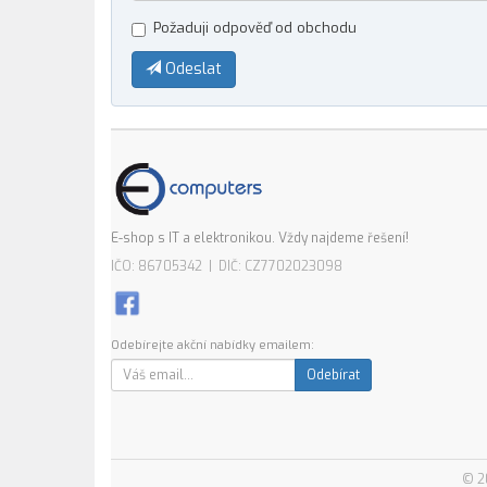
Požaduji odpověď od obchodu
Odeslat
E-shop s IT a elektronikou. Vždy najdeme řešení!
IČO: 86705342 | DIČ: CZ7702023098
Odebírejte akční nabídky emailem:
Odebírat
© 2