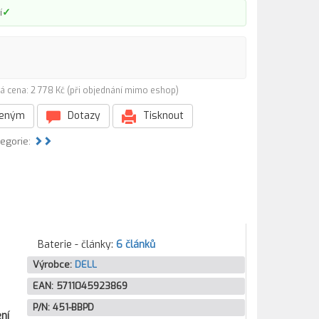
✓
í
á cena: 2 778 Kč (při objednání mimo eshop)
beným
Dotazy
Tisknout
tegorie:
Baterie - články:
6 článků
Výrobce:
DELL
EAN:
5711045923869
P/N:
451-BBPD
ní