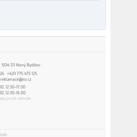
15, 504 01 Nový Bydžov
826
+420 775 475 125
reklamace@eo.cz
00, 12:30–17:00
00, 12:30–16:00
obu po tel. dohodě
takt