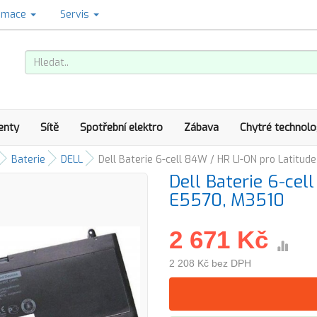
amace
Servis
enty
Sítě
Spotřební elektro
Zábava
Chytré technolo
Baterie
DELL
Dell Baterie 6-cell 84W / HR LI-ON pro Latitu
Dell Baterie 6-cel
E5570, M3510
2 671 Kč
2 208 Kč bez DPH