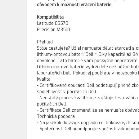
důvodem k možnosti vrácení baterie.
Kompatibilita
Latitude E5570
Precision M3510
Přehled
Stále cestujete? Už si nemusíte dělat starosti s
lithium-iontovou baterií Dell™. Díky kapacitě až
dovolené. Tato baterie vám poskytne nepřetržité a
Lithium-iontové baterie vydrží déle než běžné ba
laboratořích Dell. Pokud jej použijete v notebooku 
Kvalita
- Certifikované součásti Dell podstupují přísné zko
spolehlivost v počítačích Dell
- Neustálý proces kvalifikace zajišťuje testování a
počítačích Dell
- Certifikace Dell znamená, že se nemusíte obáva
Technická podpora
- Na jakékoli dotazy k upgradu certifikovaných so
- Společnost Dell nepodporuje součásti zakoupené 