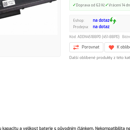
✓
✓
Doprava od 63 Kč
Vrácení 14 dn
na dotaz
Eshop:
na dotaz
Prodejna:
Kód: ADDN451BBPD (451-BBPD)
Běžn
Porovnat
K oblí
Další oblíbené produkty z této ka
kapacitu a velikost baterie s původním článkem. Nekompatibilita ne