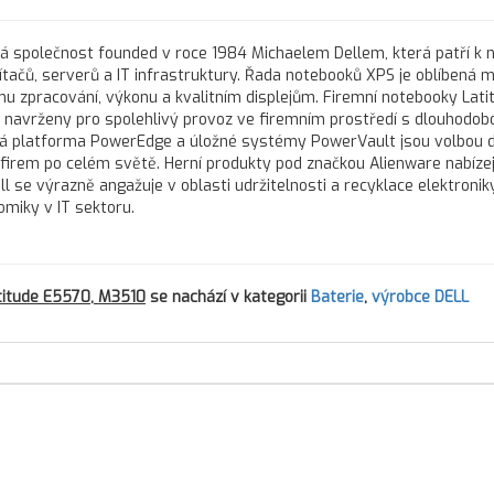
ká společnost founded v roce 1984 Michaelem Dellem, která patří k 
čů, serverů a IT infrastruktury. Řada notebooků XPS je oblíbená m
u zpracování, výkonu a kvalitním displejům. Firemní notebooky Lati
ou navrženy pro spolehlivý provoz ve firemním prostředí s dlouhodob
vá platforma PowerEdge a úložné systémy PowerVault jsou volbou 
h firem po celém světě. Herní produkty pod značkou Alienware nabízej
l se výrazně angažuje v oblasti udržitelnosti a recyklace elektroniky
omiky v IT sektoru.
atitude E5570, M3510
se nachází v kategorii
Baterie
,
výrobce DELL