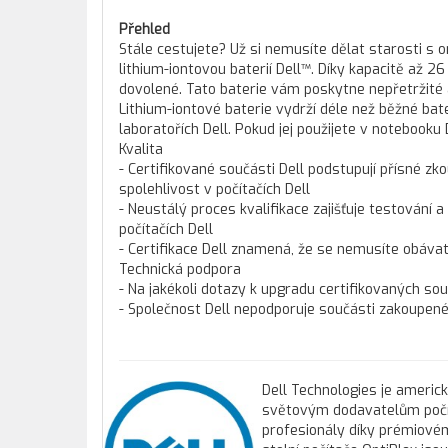
Přehled
Stále cestujete? Už si nemusíte dělat starosti s
lithium-iontovou baterií Dell™. Díky kapacitě až
dovolené. Tato baterie vám poskytne nepřetržité a
Lithium-iontové baterie vydrží déle než běžné ba
laboratořích Dell. Pokud jej použijete v notebooku 
Kvalita
- Certifikované součásti Dell podstupují přísné zko
spolehlivost v počítačích Dell
- Neustálý proces kvalifikace zajišťuje testování a
počítačích Dell
- Certifikace Dell znamená, že se nemusíte obáva
Technická podpora
- Na jakékoli dotazy k upgradu certifikovaných so
- Společnost Dell nepodporuje součásti zakoupené 
Dell Technologies je americ
světovým dodavatelům počíta
profesionály díky prémiovém