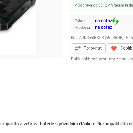
✓
✓
Doprava od 63 Kč
Vrácení 14 dn
na dotaz
Eshop:
na dotaz
Prodejna:
Kód: ADDN451BBOR (451-BBOR)
Běž
Porovnat
K oblí
Další oblíbené produkty z této ka
kapacitu a velikost baterie s původním článkem. Nekompatibilita ne