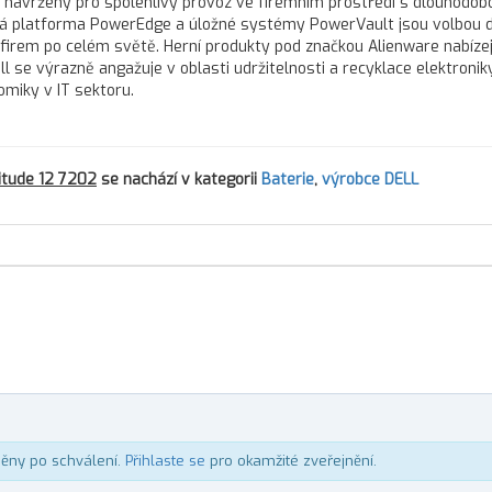
ou navrženy pro spolehlivý provoz ve firemním prostředí s dlouhodob
vá platforma PowerEdge a úložné systémy PowerVault jsou volbou 
h firem po celém světě. Herní produkty pod značkou Alienware nabízej
l se výrazně angažuje v oblasti udržitelnosti a recyklace elektroniky
omiky v IT sektoru.
titude 12 7202
se nachází v kategorii
Baterie
,
výrobce DELL
něny po schválení.
Přihlaste se
pro okamžité zveřejnění.