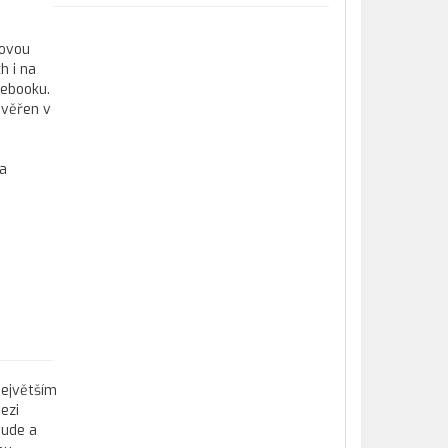
kovou
h i na
tebooku.
ověřen v
 a
největším
ezi
tude a