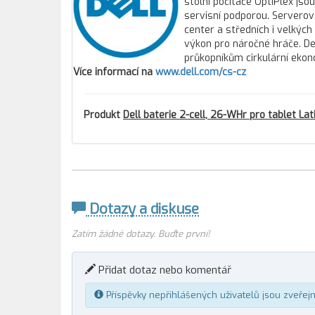
stolní počítače OptiPlex js
servisní podporou. Servero
center a středních i velkýc
výkon pro náročné hráče. Del
průkopníkům cirkulární ekon
Více informací na
www.dell.com/cs-cz
Produkt
Dell baterie 2-cell, 26-WHr pro tablet La
Dotazy a diskuse
Zatím žádné dotazy. Buďte první!
Přidat dotaz nebo komentář
Příspěvky nepřihlášených uživatelů jsou zveřej