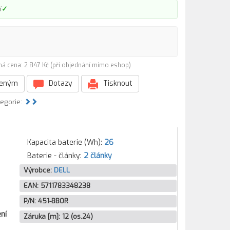
✓
í
ná cena: 2 847 Kč (při objednání mimo eshop)
beným
Dotazy
Tisknout
tegorie:
Kapacita baterie (Wh):
26
Baterie - články:
2 články
Výrobce:
DELL
EAN:
5711783348238
P/N:
451-BBOR
ní
Záruka [m]:
12 (os.24)