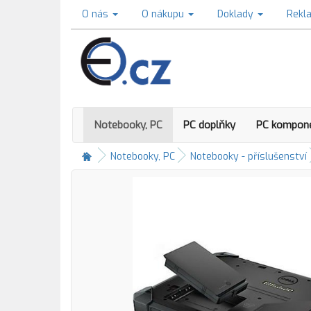
O nás
O nákupu
Doklady
Rekl
Notebooky, PC
PC doplňky
PC kompon
Notebooky, PC
Notebooky - příslušenství