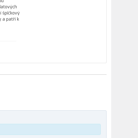
ou
datových
í špičkový
 a patří k