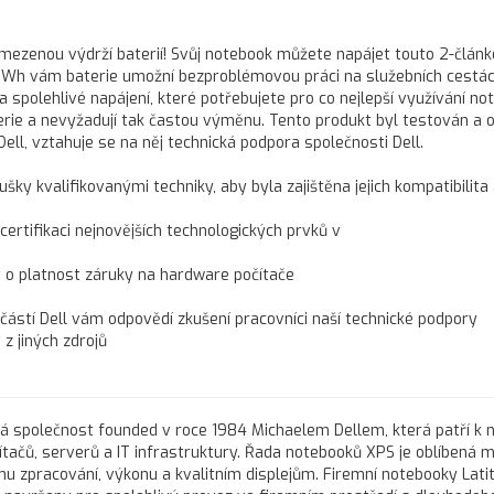
 omezenou výdrží baterií! Svůj notebook můžete napájet touto 2-člán
 26 Wh vám baterie umožní bezproblémovou práci na služebních cestác
 spolehlivé napájení, které potřebujete pro co nejlepší využívání no
terie a nevyžadují tak častou výměnu. Tento produkt byl testován a 
Dell, vztahuje se na něj technická podpora společnosti Dell.
ušky kvalifikovanými techniky, aby byla zajištěna jejich kompatibilita
 certifikaci nejnovějších technologických prvků v
t o platnost záruky na hardware počítače
učástí Dell vám odpovědí zkušení pracovníci naší technické podpory
z jiných zdrojů
ká společnost founded v roce 1984 Michaelem Dellem, která patří k 
čů, serverů a IT infrastruktury. Řada notebooků XPS je oblíbená m
u zpracování, výkonu a kvalitním displejům. Firemní notebooky Lati