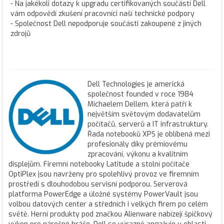
- Na jakékoli dotazy k upgradu certifikovaných součástí Dell
vám odpovědí zkušení pracovníci naší technické podpory
- Společnost Dell nepodporuje součásti zakoupené z jiných
zdrojů
Dell Technologies je americká
společnost founded v roce 1984
Michaelem Dellem, která patří k
největším světovým dodavatelům
počítačů, serverů a IT infrastruktury.
Řada notebooků XPS je oblíbená mezi
profesionály díky prémiovému
zpracování, výkonu a kvalitním
displejům. Firemní notebooky Latitude a stolní počítače
OptiPlex jsou navrženy pro spolehlivý provoz ve firemním
prostředí s dlouhodobou servisní podporou. Serverová
platforma PowerEdge a úložné systémy PowerVault jsou
volbou datových center a středních i velkých firem po celém
světě. Herní produkty pod značkou Alienware nabízejí špičkový