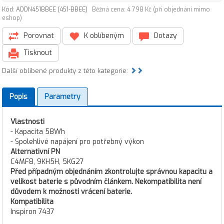
Kód: ADDN451BBEE (451-BBEE)
Běžná cena: 4 798 Kč (při objednání mimo
eshop)
Porovnat
K oblíbeným
Dotazy
Tisknout
Další oblíbené produkty z této kategorie:
Popis
Parametry
Vlastnosti
- Kapacita 58Wh
- Spolehlivé napájení pro potřebný výkon
Alternativní PN
C4MF8, 9KH5H, 5KG27
Před případným objednáním zkontrolujte správnou kapacitu a
velikost baterie s původním článkem. Nekompatibilita není
důvodem k možnosti vrácení baterie.
Kompatibilita
Inspiron 7437