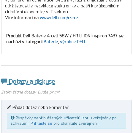
výkon pro náročné hráče. Dell se výrazně angažuje v oblasti
udržitelnosti a recyklace elektroniky a patří k průkopníkům
cirkulární ekonomiky v IT sektoru.
Více informací na
www.dell.com/cs-cz
Produkt
Dell Baterie 4-cell 58W / HR LI-ION Inspiron 7437
se
nachází v kategorii
Baterie
,
výrobce DELL
Dotazy a diskuse
Zatím žádné dotazy. Buďte první!
Přidat dotaz nebo komentář
Příspěvky nepřihlášených uživatelů jsou zveřejněny po
schválení.
Přihlaste se
pro okamžité zveřejnění.