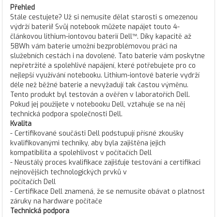
Přehled
Stále cestujete? Už si nemusíte dělat starosti s omezenou
výdrží baterií! Svůj notebook můžete napájet touto 4-
článkovou lithium-iontovou baterií Dell™. Díky kapacitě až
58Wh vám baterie umožní bezproblémovou práci na
služebních cestách i na dovolené. Tato baterie vám poskytne
nepřetržité a spolehlivé napájení, které potřebujete pro co
nejlepší využívání notebooku. Lithium-iontové baterie vydrží
déle než běžné baterie a nevyžadují tak častou výměnu.
Tento produkt byl testován a ověřen v laboratořích Dell.
Pokud jej použijete v notebooku Dell, vztahuje se na něj
technická podpora společnosti Dell.
Kvalita
- Certifikované součásti Dell podstupují přísné zkoušky
kvalifikovanými techniky, aby byla zajištěna jejich
kompatibilita a spolehlivost v počítačích Dell
- Neustálý proces kvalifikace zajišťuje testování a certifikaci
nejnovějších technologických prvků v
počítačích Dell
- Certifikace Dell znamená, že se nemusíte obávat o platnost
záruky na hardware počítače
Technická podpora