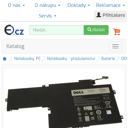
O nás
O nákupu
Doklady
Reklamace
Přihlášení
Servis
Hledat
Katalog
Notebooky, PC
Notebooky - příslušenství
Baterie
DE