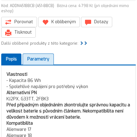
Kód: ADDN451BBCB (451-BBCB)
Běžná cena: 4 798 Kč (při objednání mimo
eshop)
Porovnat
K oblíbeným
Dotazy
Tisknout
Další oblíbené produkty z této kategorie:
Popis
Parametry
Vlastnosti
- Kapacita 86 Wh
- Spolehlivé napájení pro potřebný výkon
Alternativní PN
KJ2PX, G33TT, 2F8K3
Před případným objednáním zkontrolujte správnou kapacitu a
velikost baterie s původním článkem. Nekompatibilita není
důvodem k možnosti vrácení baterie.
Kompatibilita
Alienware 17
Alienware 18