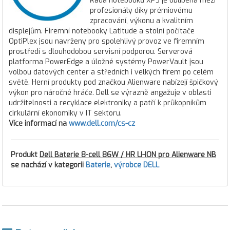
Řada notebooků XPS je oblíbená mezi
profesionály díky prémiovému
zpracování, výkonu a kvalitním
displejům. Firemní notebooky Latitude a stolní počítače
OptiPlex jsou navrženy pro spolehlivý provoz ve firemním
prostředí s dlouhodobou servisní podporou. Serverová
platforma PowerEdge a úložné systémy PowerVault jsou
volbou datových center a středních i velkých firem po celém
světě. Herní produkty pod značkou Alienware nabízejí špičkový
výkon pro náročné hráče. Dell se výrazně angažuje v oblasti
udržitelnosti a recyklace elektroniky a patří k průkopníkům
cirkulární ekonomiky v IT sektoru.
Více informací na
www.dell.com/cs-cz
Produkt
Dell Baterie 8-cell 86W / HR LI-ION pro Alienware NB
se nachází v kategorii
Baterie
,
výrobce DELL