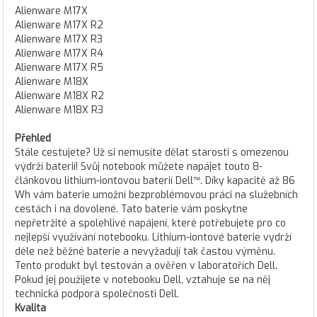
Alienware M17X
Alienware M17X R2
Alienware M17X R3
Alienware M17X R4
Alienware M17X R5
Alienware M18X
Alienware M18X R2
Alienware M18X R3
Přehled
Stále cestujete? Už si nemusíte dělat starosti s omezenou
výdrží baterií! Svůj notebook můžete napájet touto 8-
článkovou lithium-iontovou baterií Dell™. Díky kapacitě až 86
Wh vám baterie umožní bezproblémovou práci na služebních
cestách i na dovolené. Tato baterie vám poskytne
nepřetržité a spolehlivé napájení, které potřebujete pro co
nejlepší využívání notebooku. Lithium-iontové baterie vydrží
déle než běžné baterie a nevyžadují tak častou výměnu.
Tento produkt byl testován a ověřen v laboratořích Dell.
Pokud jej použijete v notebooku Dell, vztahuje se na něj
technická podpora společnosti Dell.
Kvalita