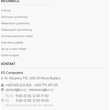
INFORMACE
O firmě
Obchodní podmínky
Reklamační podmínky
Odstoupení od smlouvy
Ochrana osobních údajů
Doprava a platba
Jak se k nám dostat
Elektroodpad
KONTAKT
EO Computers
V. Kl. Klicpery 715, 504 01 Nový Bydžov
+420 606 622 826
+420 775 475 125
obchod@eo.cz
reklamace@eo.cz
Po–Čt
9:00–12:00, 12:30–17:00
Pá
9:00–12:00, 12:30–16:00
Mimo provozní dobu po tel. dohodě