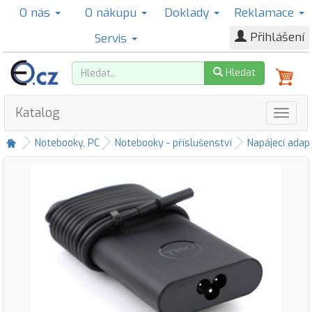
O nás
O nákupu
Doklady
Reklamace
Přihlášení
Servis
Hledat
Katalog
Notebooky, PC
Notebooky - příslušenství
Napájecí adap