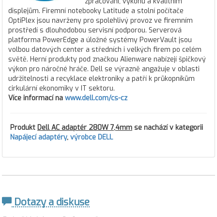
zpracování, výkonu a kvalitním
displejům. Firemní notebooky Latitude a stolní počítače
OptiPlex jsou navrženy pro spolehlivý provoz ve firemním
prostředí s dlouhodobou servisní podporou. Serverová
platforma PowerEdge a úložné systémy PowerVault jsou
volbou datových center a středních i velkých firem po celém
světě. Herní produkty pod značkou Alienware nabízejí špičkový
výkon pro náročné hráče. Dell se výrazně angažuje v oblasti
udržitelnosti a recyklace elektroniky a patří k průkopníkům
cirkulární ekonomiky v IT sektoru.
Více informací na
www.dell.com/cs-cz
Produkt
Dell AC adaptér 280W 7,4mm
se nachází v kategorii
Napájecí adaptéry
,
výrobce DELL
Dotazy a diskuse