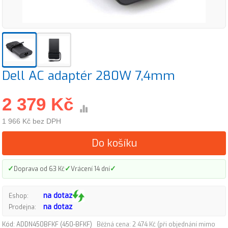
Dell AC adaptér 280W 7,4mm
2 379 Kč
1 966 Kč bez DPH
Do košíku
✓
✓
✓
Doprava od 63 Kč
Vrácení 14 dní
na dotaz
Eshop:
na dotaz
Prodejna:
Kód: ADDN450BFKF (450-BFKF)
Běžná cena: 2 474 Kč (při objednání mimo