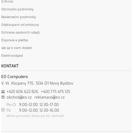
O firmě
Obchodní podmínky
Reklamační podmínky
Odstoupení od smlouvy
Ochrana osobních údajů
Doprava a platba
Jak se k nám dostat
Elektroodpad
KONTAKT
EO Computers
V. Kl. Klicpery 715, 504 01 Nový Bydžov
+420 606 622 826
+420 775 475 125
obchod@eo.cz
reklamace@eo.cz
Po–Čt
9:00–12:00, 12:30–17:00
Pá
9:00–12:00, 12:30–16:00
Mimo provozní dobu po tel. dohodě