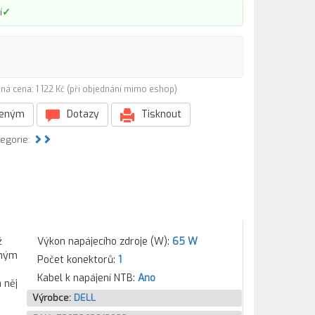
✓
í
ná cena: 1 122 Kč (při objednání mimo eshop)
beným
Dotazy
Tisknout
tegorie:
ž
Výkon napájecího zdroje (W):
65 W
uhým
Počet konektorů:
1
Kabel k napájení NTB:
Ano
 něj
Výrobce:
DELL