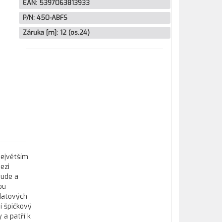
EAN:
5397063813933
P/N:
450-ABFS
Záruka [m]:
12 (os.24)
největším
ezi
tude a
ou
datových
í špičkový
 a patří k