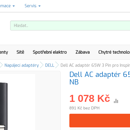
amace
Servis
enty
Sítě
Spotřební elektro
Zábava
Chytré technolo
Napájecí adaptéry
DELL
Dell AC adaptér 65W 3 Pin pro Inspi
Dell AC adaptér 65
NB
1 078 Kč
891 Kč bez DPH