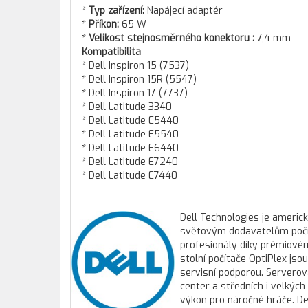
*
Typ zařízení:
Napájecí adaptér
*
Příkon:
65 W
*
Velikost stejnosměrného konektoru :
7,4 mm
Kompatibilita
* Dell Inspiron 15 (7537)
* Dell Inspiron 15R (5547)
* Dell Inspiron 17 (7737)
* Dell Latitude 3340
* Dell Latitude E5440
* Dell Latitude E5540
* Dell Latitude E6440
* Dell Latitude E7240
* Dell Latitude E7440
Dell Technologies je americ
světovým dodavatelům počíta
profesionály díky prémiovém
stolní počítače OptiPlex js
servisní podporou. Servero
center a středních i velkýc
výkon pro náročné hráče. Del