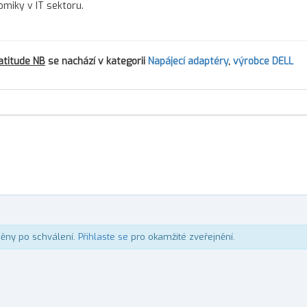
omiky v IT sektoru.
atitude NB
se nachází v kategorii
Napájecí adaptéry
,
výrobce DELL
něny po schválení.
Přihlaste se
pro okamžité zveřejnění.