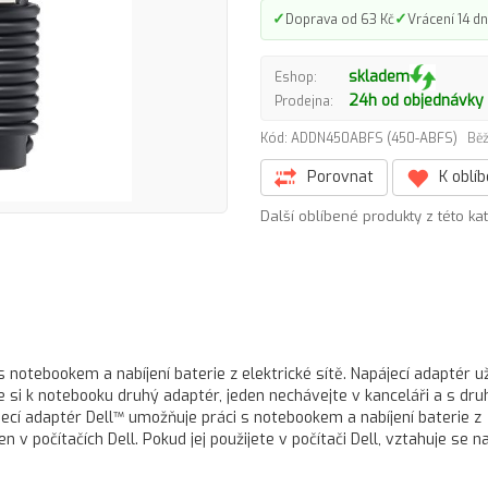
✓
✓
Doprava od 63 Kč
Vrácení 14 dn
skladem
Eshop:
24h od objednávky
Prodejna:
Kód: ADDN450ABFS (450-ABFS)
Běž
Porovnat
K oblí
Další oblíbené produkty z této ka
 notebookem a nabíjení baterie z elektrické sítě. Napájecí adaptér u
 si k notebooku druhý adaptér, jeden nechávejte v kanceláři a s dr
cí adaptér Dell™ umožňuje práci s notebookem a nabíjení baterie z
 v počítačích Dell. Pokud jej použijete v počítači Dell, vztahuje se na