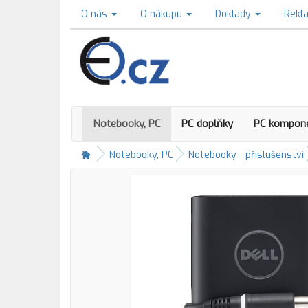
O nás
O nákupu
Doklady
Rekl
Notebooky, PC
PC doplňky
PC kompon
Notebooky, PC
Notebooky - příslušenství