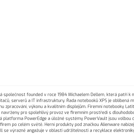
ká společnost founded v roce 1984 Michaelem Dellem, která patří k 
čů, serverů a IT infrastruktury. Řada notebooků XPS je oblíbená m
u zpracování, výkonu a kvalitním displejům. Firemní notebooky Lati
ou navrženy pro spolehlivý provoz ve firemním prostředí s dlouhodob
vá platforma PowerEdge a úložné systémy PowerVault jsou volbou 
h firem po celém světě. Herní produkty pod značkou Alienware nabízej
l se výrazně angažuje v oblasti udržitelnosti a recyklace elektroniky