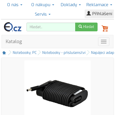
O nás
O nákupu
Doklady
Reklamace
Přihlášení
Servis
Hledat
Katalog
Notebooky, PC
Notebooky - příslušenství
Napájecí adap