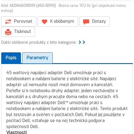
Kód: ADDN45018919 (450-18919)
Běžná cena: 972 Kč (při objednání mimo
eshop)
Porovnat
K oblíbeným
Dotazy
Tisknout
Další oblíbené produkty z této kategorie:
Popis
Parametry
45 wattový napájecí adaptér Dell umožňuje práci s
notebookem a nabíjení baterie z elektrické sítě. Napájecí
adaptér už nemusíte nosit mezi domovem a kanceláří.
Pořiďte si k notebooku druhý adaptér, jeden nechávejte v
kanceláři a s druhým pracujte doma nebo na cestách. 45
wattový napájecí adaptér Dell™ umožňuje práci s
notebookem a nabíjení baterie z elektrické sítě. Tento produkt
byl testován a ověřen v počítačích Dell. Pokud jej použijete v
počítači Dell, vztahuje se na něj technická podpora
společnosti Dell.
Vlastnosti