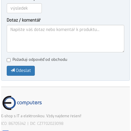
Dotaz / komentář
Požaduji odpověď od obchodu
Odeslat
E-shop s IT a elektronikou. Vždy najdeme řešení!
IČO: 86705342 | DIČ: CZ7702023098