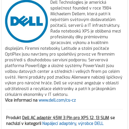
Dell Technologies je americká
společnost founded v roce 1984
Michaelem Dellem, která patří k
největším světovým dodavatelům
počítačů, serverů a IT infrastruktury.
Řada notebooků XPS je oblíbená mezi
profesionály díky prémiovému
zpracování, výkonu a kvalitním
displejům. Firemní notebooky Latitude a stolní počítače
OptiPlex jsou navrženy pro spolehlivý provoz ve firemním
prostředí s dlouhodobou servisní podporou. Serverová
platforma PowerEdge a úložné systémy PowerVault jsou
volbou datových center a středních i velkých firem po celém
světě. Herní produkty pod značkou Alienware nabízejí špičkový
výkon pro náročné hráče. Dell se výrazně angažuje v oblasti
udržitelnosti a recyklace elektroniky a patří k průkopníkům
cirkulární ekonomiky v IT sektoru.
Více informací na
www.dell.com/cs-cz
Produkt
Dell AC adaptér 45W 3 Pin pro XPS 12, 13 SLIM
se
nachází v kategorii
Napájecí adaptéry
,
výrobce DELL