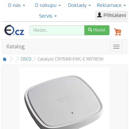
O nás
O nákupu
Doklady
Reklamace
Přihlášení
Servis
Hledat
Katalog
CISCO
Catalyst C9115AXI-EWC-E REFRESH