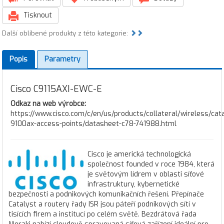
Tisknout
Další oblíbené produkty z této kategorie:
Popis
Parametry
Cisco C9115AXI-EWC-E
Odkaz na web výrobce:
https://www.cisco.com/c/en/us/products/collateral/wireless/cat
9100ax-access-points/datasheet-c78-741988.html
Cisco je americká technologická
společnost founded v roce 1984, která
je světovým lídrem v oblasti síťové
infrastruktury, kybernetické
bezpečnosti a podnikových komunikačních řešení. Přepínače
Catalyst a routery řady ISR jsou páteří podnikových sítí v
tisících firem a institucí po celém světě. Bezdrátová řada