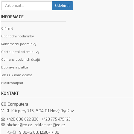
Odebírat
INFORMACE
O firmě
Obchodní podmínky
Reklamační podmínky
Odstoupení od smlouvy
Ochrana osobních údajů
Doprava a platba
Jak se k nám dostat
Elektroodpad
KONTAKT
EO Computers
V. Kl. Klicpery 715, 504 01 Nový Bydžov
+420 606 622 826
+420 775 475 125
obchod@eo.cz
reklamace@eo.cz
Po–Čt
9:00–12:00, 12:30–17:00