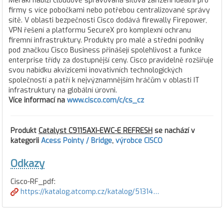
Meraki nabízí cloudově spravovaná síťová zařízení ideální pro
firmy s více pobočkami nebo potřebou centralizované správy
sítě. V oblasti bezpečnosti Cisco dodává firewally Firepower,
VPN řešení a platformu SecureX pro komplexní ochranu
firemní infrastruktury. Produkty pro malé a střední podniky
pod značkou Cisco Business přinášejí spolehlivost a funkce
enterprise třídy za dostupnější ceny. Cisco pravidelně rozšiřuje
svou nabídku akvizicemi inovativních technologických
společností a patří k nejvýznamnějším hráčům v oblasti IT
infrastruktury na globální úrovni.
Více informací na
www.cisco.com/c/cs_cz
Produkt
Catalyst C9115AXI-EWC-E REFRESH
se nachází v
kategorii
Acess Pointy / Bridge
,
výrobce CISCO
Odkazy
Cisco-RF_pdf:
https://katalog.atcomp.cz/katalog/51314…