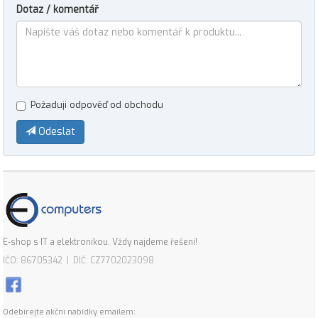
Dotaz / komentář
Požaduji odpověď od obchodu
Odeslat
E-shop s IT a elektronikou. Vždy najdeme řešení!
IČO: 86705342 | DIČ: CZ7702023098
Odebírejte akční nabídky emailem: