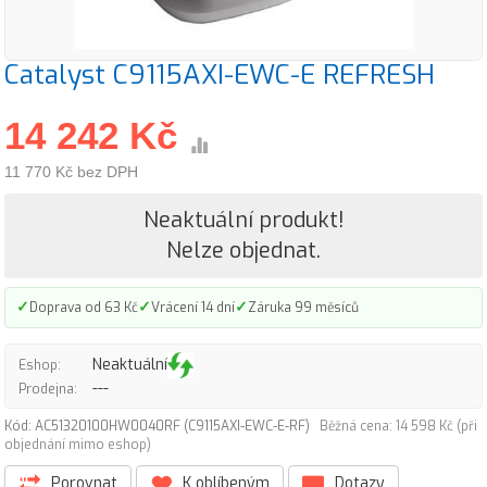
Catalyst C9115AXI-EWC-E REFRESH
14 242 Kč
11 770 Kč bez DPH
Neaktuální produkt!
Nelze objednat.
✓
✓
✓
Doprava od 63 Kč
Vrácení 14 dní
Záruka 99 měsíců
Neaktuální
Eshop:
---
Prodejna:
Kód: AC51320100HW0040RF (C9115AXI-EWC-E-RF)
Běžná cena: 14 598 Kč (při
objednání mimo eshop)
Porovnat
K oblíbeným
Dotazy