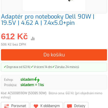
Adaptér pro notebooky Dell 90W |
19.5V | 4.62 A | 7.4x5.0+pin
612 Kč
506 Kč bez DPH
Do košíku
✓
✓
✓
Doprava od 63 Kč
Vrácení 14 dní
Záruka 24 měsíců
skladem
Eshop:
skladem = 1 ks
Prodejna:
Kód: AC5008590W (50085.90W)
Běžná cena: 661 Kč (při objednání mimo
eshop)
Porovnat
K oblíbeným
Dotazy