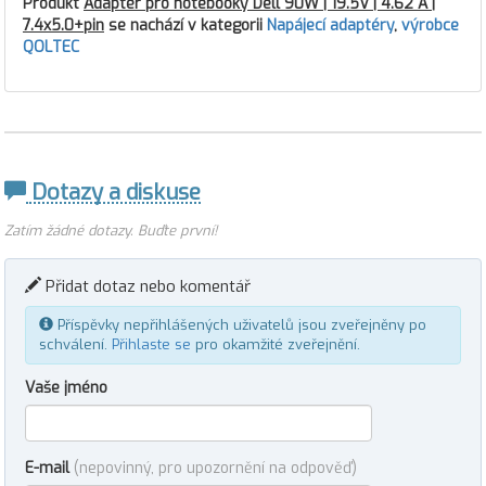
Produkt
Adaptér pro notebooky Dell 90W | 19.5V | 4.62 A |
7.4x5.0+pin
se nachází v kategorii
Napájecí adaptéry
,
výrobce
QOLTEC
Dotazy a diskuse
Zatím žádné dotazy. Buďte první!
Přidat dotaz nebo komentář
Příspěvky nepřihlášených uživatelů jsou zveřejněny po
schválení.
Přihlaste se
pro okamžité zveřejnění.
Vaše jméno
E-mail
(nepovinný, pro upozornění na odpověď)