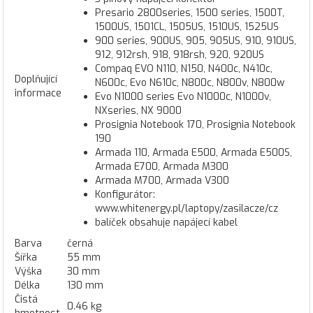
Presario 2800series, 1500 series, 1500T,
1500US, 1501CL, 1505US, 1510US, 1525US
900 series, 900US, 905, 905US, 910, 910US,
912, 912rsh, 918, 918rsh, 920, 920US
Compaq EVO N110, N150, N400c, N410c,
Doplňující
N600c, Evo N610c, N800c, N800v, N800w
informace
Evo N1000 series Evo N1000c, N1000v,
NXseries, NX 9000
Prosignia Notebook 170, Prosignia Notebook
190
Armada 110, Armada E500, Armada E500S,
Armada E700, Armada M300
Armada M700, Armada V300
Konfigurátor:
www.whitenergy.pl/laptopy/zasilacze/cz
balíček obsahuje napájecí kabel
Barva
černá
Šířka
55 mm
Výška
30 mm
Délka
130 mm
Čistá
0.46 kg