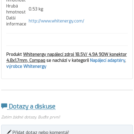
hmotnost
Hrubá
0.53 kg
hmotnost
Další
http://www.whitenergy.com/
informace
Produkt
Whitenergy napájecí zdroj 18.5V/ 4.9A 90W konektor
4.8x1.7mm, Compaq
se nachází v kategorii
Napájecí adaptéry
,
výrobce Whitenergy
Dotazy a diskuse
Zatím žádné dotazy. Buďte první!
Přidat dotaz nebo komentář