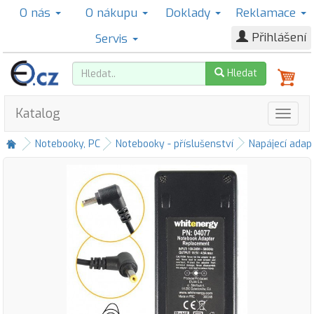
O nás
O nákupu
Doklady
Reklamace
Přihlášení
Servis
Hledat
Katalog
Notebooky, PC
Notebooky - příslušenství
Napájecí adap