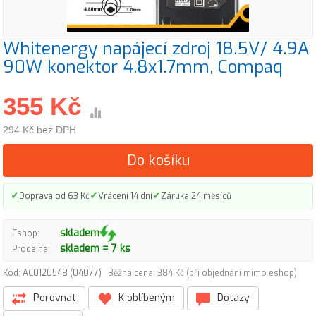
Whitenergy napájecí zdroj 18.5V/ 4.9A
90W konektor 4.8x1.7mm, Compaq
355 Kč
294 Kč bez DPH
Do košíku
✓
✓
✓
Doprava od 63 Kč
Vrácení 14 dní
Záruka 24 měsíců
skladem
Eshop:
skladem = 7 ks
Prodejna:
Kód: AC0120548 (04077)
Běžná cena: 384 Kč (při objednání mimo eshop)
Porovnat
K oblíbeným
Dotazy