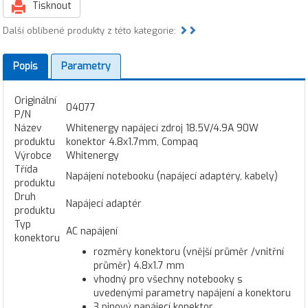
Tisknout
Další oblíbené produkty z této kategorie:
Popis
Parametry
Originální
04077
P/N
Název
Whitenergy napájecí zdroj 18.5V/4.9A 90W
produktu
konektor 4.8x1.7mm, Compaq
Výrobce
Whitenergy
Třída
Napájení notebooku (napájecí adaptéry, kabely)
produktu
Druh
Napájecí adaptér
produktu
Typ
AC napájení
konektoru
rozměry konektoru (vnější průměr /vnitřní
průměr) 4.8x1.7 mm
vhodný pro všechny notebooky s
uvedenými parametry napájení a konektoru
3 pinový napájecí konektor