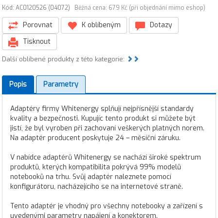
Kód: AC0120526 (04072)
Běžná cena: 679 Kč (při objednání mimo eshop)
Porovnat
K oblíbeným
Dotazy
Tisknout
Další oblíbené produkty z této kategorie:
Popis
Parametry
Adaptéry firmy Whitenergy splňují nejpřísnější standardy
kvality a bezpečnosti. Kupujíc tento produkt si můžete být
jistí, že byl vyroben při zachovaní veškerých platných norem.
Na adaptér producent poskytuje 24 – měsíční záruku.
V nabídce adaptérů Whitenergy se nachází široké spektrum
produktů, kterých kompatibilita pokrývá 99% modelů
notebooků na trhu. Svůj adaptér naleznete pomocí
konfigurátoru, nacházejícího se na internetové straně.
Tento adaptér je vhodný pro všechny notebooky a zařízení s
uvedenými parametry napájení a konektorem.