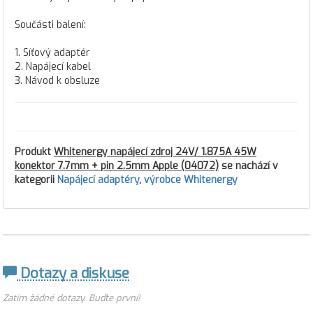
Součásti balení:
1. Síťový adaptér
2. Napájecí kabel
3. Návod k obsluze
Produkt
Whitenergy napájecí zdroj 24V/ 1.875A 45W
konektor 7.7mm + pin 2.5mm Apple (04072)
se nachází v
kategorii
Napájecí adaptéry
,
výrobce Whitenergy
Dotazy a diskuse
Zatím žádné dotazy. Buďte první!