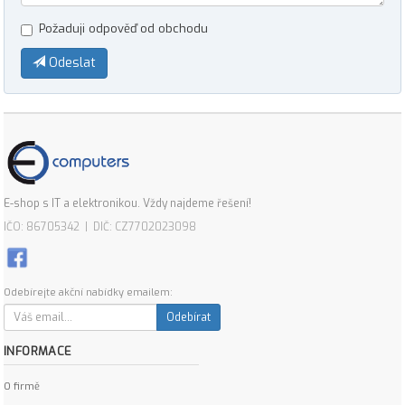
Požaduji odpověď od obchodu
Odeslat
E-shop s IT a elektronikou. Vždy najdeme řešení!
IČO: 86705342 | DIČ: CZ7702023098
Odebírejte akční nabídky emailem:
Odebírat
INFORMACE
O firmě