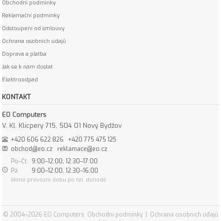
Obchodní podmínky
Reklamační podmínky
Odstoupení od smlouvy
Ochrana osobních údajů
Doprava a platba
Jak se k nám dostat
Elektroodpad
KONTAKT
EO Computers
V. Kl. Klicpery 715, 504 01 Nový Bydžov
+420 606 622 826
+420 775 475 125
obchod@eo.cz
reklamace@eo.cz
Po–Čt
9:00–12:00, 12:30–17:00
Pá
9:00–12:00, 12:30–16:00
Mimo provozní dobu po tel. dohodě
© 2004–2026 EO Computers
Obchodní podmínky
|
Ochrana osobních údajů