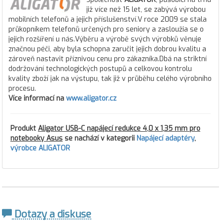
již více než 15 let, se zabývá výrobou
mobilních telefonů a jejich příslušenství.V roce 2009 se stala
průkopníkem telefonů určených pro seniory a zasloužia se o
jejich rozšíření u nás.Výběru a výrobě svých výrobků věnuje
značnou péči, aby byla schopna zaručit jejich dobrou kvalitu a
zároveň nastavit příznivou cenu pro zákazníka.Dbá na striktní
dodržování technologických postupů a celkovou kontrolu
kvality zboží jak na výstupu, tak již v průběhu celého výrobního
procesu.
Více informací na
www.aligator.cz
Produkt
Aligator USB-C napájecí redukce 4,0 x 1,35 mm pro
notebooky Asus
se nachází v kategorii
Napájecí adaptéry
,
výrobce ALIGATOR
Dotazy a diskuse