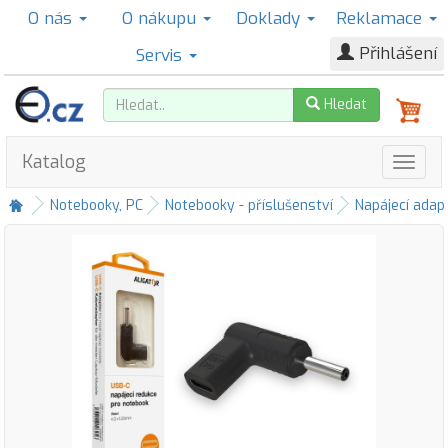
O nás
O nákupu
Doklady
Reklamace
Přihlášení
Servis
Hledat
Katalog
Notebooky, PC
Notebooky - příslušenství
Napájecí adap