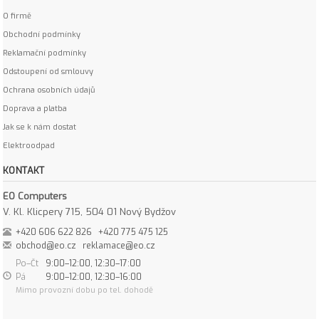
O firmě
Obchodní podmínky
Reklamační podmínky
Odstoupení od smlouvy
Ochrana osobních údajů
Doprava a platba
Jak se k nám dostat
Elektroodpad
KONTAKT
EO Computers
V. Kl. Klicpery 715, 504 01 Nový Bydžov
+420 606 622 826
+420 775 475 125
obchod@eo.cz
reklamace@eo.cz
Po–Čt
9:00–12:00, 12:30–17:00
Pá
9:00–12:00, 12:30–16:00
Mimo provozní dobu po tel. dohodě