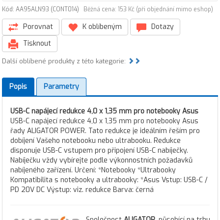
Kód: AA95ALN93 (CONT014)
Běžná cena: 153 Kč (při objednání mimo eshop)
Porovnat
K oblíbeným
Dotazy
Tisknout
Další oblíbené produkty z této kategorie:
Popis
Parametry
USB-C napájecí redukce 4,0 x 1,35 mm pro notebooky Asus
USB-C napájecí redukce 4,0 x 1,35 mm pro notebooky Asus
řady ALIGATOR POWER. Tato redukce je ideálním řeším pro
dobíjení Vašeho notebooku nebo ultrabooku. Redukce
disponuje USB-C vstupem pro připojení USB-C nabíječky.
Nabíječku vždy vybírejte podle výkonnostních požadavků
nabíjeného zařízení. Určení: *Notebooky *Ultrabooky
Kompatibilita s notebooky a ultrabooky: *Asus Vstup: USB-C /
PD 20V DC Výstup: viz. redukce Barva: černá
Společnost
ALIGATOR
, působící na trhu