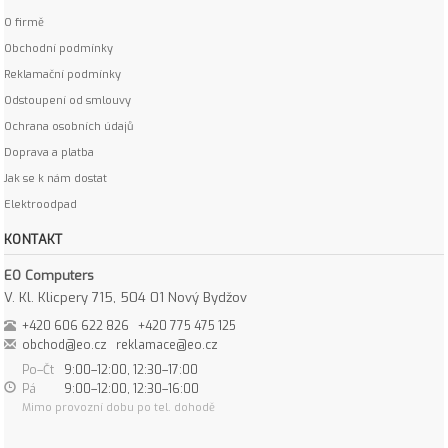
O firmě
Obchodní podmínky
Reklamační podmínky
Odstoupení od smlouvy
Ochrana osobních údajů
Doprava a platba
Jak se k nám dostat
Elektroodpad
KONTAKT
EO Computers
V. Kl. Klicpery 715, 504 01 Nový Bydžov
+420 606 622 826
+420 775 475 125
obchod@eo.cz
reklamace@eo.cz
Po–Čt
9:00–12:00, 12:30–17:00
Pá
9:00–12:00, 12:30–16:00
Mimo provozní dobu po tel. dohodě