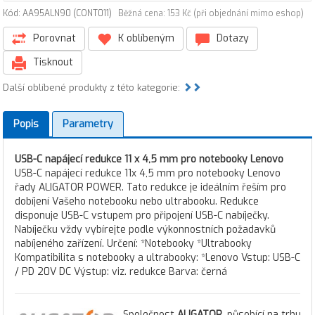
Kód: AA95ALN90 (CONT011)
Běžná cena: 153 Kč (při objednání mimo eshop)
Porovnat
K oblíbeným
Dotazy
Tisknout
Další oblíbené produkty z této kategorie:
Popis
Parametry
USB-C napájecí redukce 11 x 4,5 mm pro notebooky Lenovo
USB-C napájecí redukce 11x 4,5 mm pro notebooky Lenovo
řady ALIGATOR POWER. Tato redukce je ideálním řeším pro
dobíjení Vašeho notebooku nebo ultrabooku. Redukce
disponuje USB-C vstupem pro připojení USB-C nabíječky.
Nabíječku vždy vybírejte podle výkonnostních požadavků
nabíjeného zařízení. Určení: *Notebooky *Ultrabooky
Kompatibilita s notebooky a ultrabooky: *Lenovo Vstup: USB-C
/ PD 20V DC Výstup: viz. redukce Barva: černá
Společnost
ALIGATOR
, působící na trhu