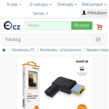
O nás
O nákupu
Doklady
Reklamace
Přihlášení
Servis
Hledat
Katalog
Notebooky, PC
Notebooky - příslušenství
Napájecí adap