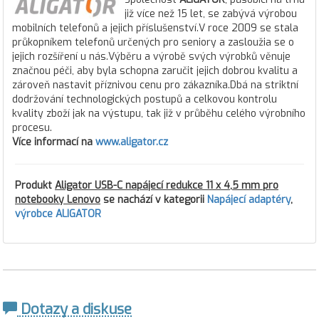
již více než 15 let, se zabývá výrobou
mobilních telefonů a jejich příslušenství.V roce 2009 se stala
průkopníkem telefonů určených pro seniory a zasloužia se o
jejich rozšíření u nás.Výběru a výrobě svých výrobků věnuje
značnou péči, aby byla schopna zaručit jejich dobrou kvalitu a
zároveň nastavit příznivou cenu pro zákazníka.Dbá na striktní
dodržování technologických postupů a celkovou kontrolu
kvality zboží jak na výstupu, tak již v průběhu celého výrobního
procesu.
Více informací na
www.aligator.cz
Produkt
Aligator USB-C napájecí redukce 11 x 4,5 mm pro
notebooky Lenovo
se nachází v kategorii
Napájecí adaptéry
,
výrobce ALIGATOR
Dotazy a diskuse