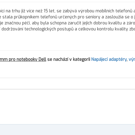
ící na trhu již více než 15 let, se zabývá výrobou mobilních telefonů a
 stala průkopníkem telefonů určených pro seniory a zasloužia se o j
e značnou péči, aby byla schopna zaručit jejich dobrou kvalitu a zár
í dodržování technologických postupů a celkovou kontrolu kvality zbo
.
0 mm pro notebooky Dell
se nachází v kategorii
Napájecí adaptéry
,
vý