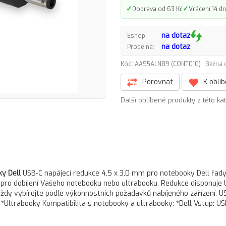
✓
✓
Doprava od 63 Kč
Vrácení 14 dn
na dotaz
Eshop:
na dotaz
Prodejna:
Kód: AA95ALN89 (CONT010)
Běžná 
Porovnat
K oblí
Další oblíbené produkty z této ka
y Dell
USB-C napájecí redukce 4,5 x 3,0 mm pro notebooky Dell řad
pro dobíjení Vašeho notebooku nebo ultrabooku. Redukce disponuje
vždy vybírejte podle výkonnostních požadavků nabíjeného zařízení. U
*Ultrabooky Kompatibilita s notebooky a ultrabooky: *Dell Vstup: US