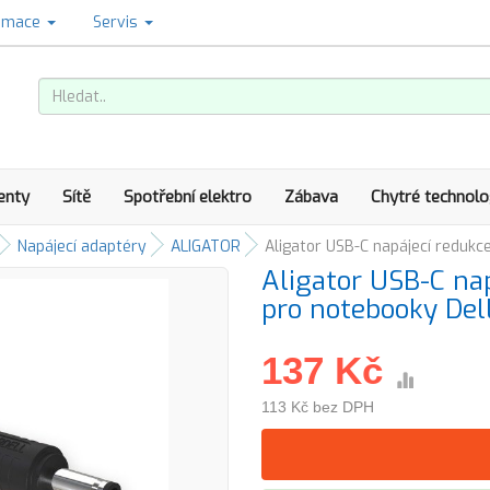
amace
Servis
enty
Sítě
Spotřební elektro
Zábava
Chytré technolo
Napájecí adaptéry
ALIGATOR
Aligator USB-C napájecí redukc
Aligator USB-C na
pro notebooky Del
137 Kč
113 Kč bez DPH