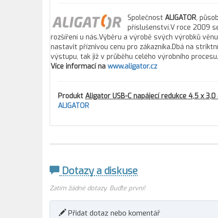
Společnost
ALIGATOR
, působ
příslušenství.V roce 2009 se
rozšíření u nás.Výběru a výrobě svých výrobků věnuj
nastavit příznivou cenu pro zákazníka.Dbá na striktn
výstupu, tak již v průběhu celého výrobního procesu
Více informací na
www.aligator.cz
Produkt
Aligator USB-C napájecí redukce 4,5 x 3,
ALIGATOR
Dotazy a diskuse
Zatím žádné dotazy. Buďte první!
Přidat dotaz nebo komentář