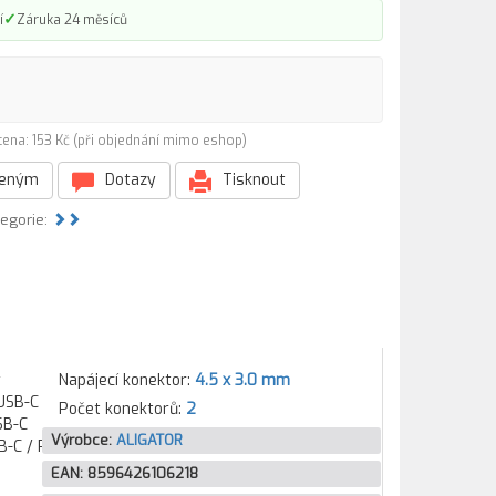
✓
í
Záruka 24 měsíců
cena: 153 Kč (při objednání mimo eshop)
beným
Dotazy
Tisknout
tegorie:
y
Napájecí konektor:
4.5 x 3.0 mm
 USB-C
Počet konektorů:
2
SB-C
Výrobce:
ALIGATOR
B-C / PD
EAN:
8596426106218