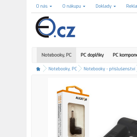
O nás
O nákupu
Doklady
Rekl
Notebooky, PC
PC doplňky
PC kompon
Notebooky, PC
Notebooky - příslušenství