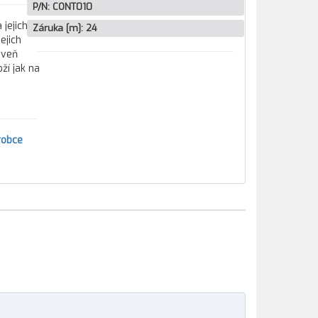
P/N:
CONT010
 jejich
Záruka [m]:
24
ejich
oveň
ží jak na
robce