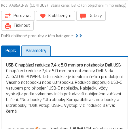
Kód: AA95ALN87 (CONT008)
Běžná cena: 153 Kč (při objednání mimo eshop)
Porovnat
K oblíbeným
Dotazy
Tisknout
Další oblíbené produkty z této kategorie:
Popis
Parametry
USB-C napájecí redukce 7,4 x 5,0 mm pro notebooky Dell
USB-
C napájecí redukce 7,4 x 5,0 mm pro notebooky Dell řady
ALIGATOR POWER. Tato redukce je ideálním řeším pro dobíjení
Vašeho notebooku nebo ultrabooku. Redukce disponuje USB-C
vstupem pro připojení USB-C nabíječky. Nabíječku vždy
vybírejte podle výkonnostních požadavků nabíjeného zařízení.
Určení: *Notebooky *Ultrabooky Kompatibilita s notebooky a
ultrabooky: *Dell Vstup: USB-C Výstup: viz. redukce Barva:
černá
Společnost
ALIGATOR
, působící na trhu