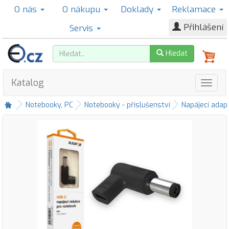
O nás
O nákupu
Doklady
Reklamace
Přihlášení
Servis
Hledat
Katalog
Notebooky, PC
Notebooky - příslušenství
Napájecí adap