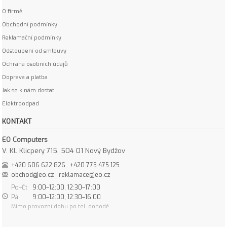
O firmě
Obchodní podmínky
Reklamační podmínky
Odstoupení od smlouvy
Ochrana osobních údajů
Doprava a platba
Jak se k nám dostat
Elektroodpad
KONTAKT
EO Computers
V. Kl. Klicpery 715, 504 01 Nový Bydžov
+420 606 622 826
+420 775 475 125
obchod@eo.cz
reklamace@eo.cz
Po–Čt
9:00–12:00, 12:30–17:00
Pá
9:00–12:00, 12:30–16:00
Mimo provozní dobu po tel. dohodě