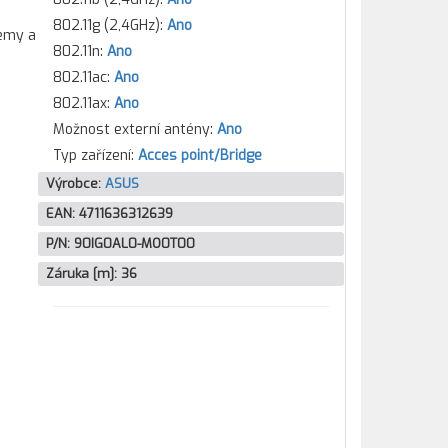
802.11g (2,4GHz):
Ano
demy a
802.11n:
Ano
802.11ac:
Ano
802.11ax:
Ano
Možnost externí antény:
Ano
Typ zařízení:
Acces point/Bridge
Výrobce:
ASUS
EAN:
4711636312639
P/N:
90IG0AL0-MO0T00
Záruka [m]:
36