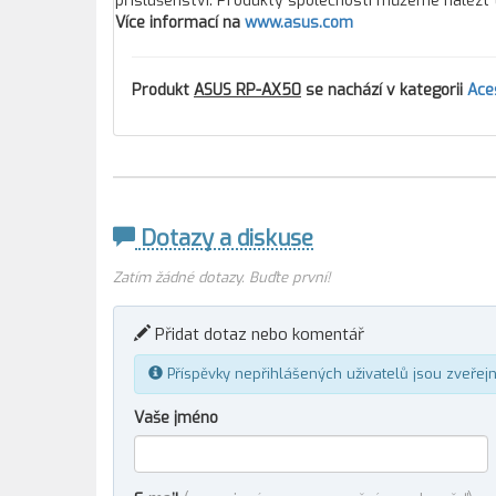
příslušenství. Produkty společnosti můžeme nalézt 
Více informací na
www.asus.com
Produkt
ASUS RP-AX50
se nachází v kategorii
Ace
Dotazy a diskuse
Zatím žádné dotazy. Buďte první!
Přidat dotaz nebo komentář
Příspěvky nepřihlášených uživatelů jsou zveřej
Vaše jméno