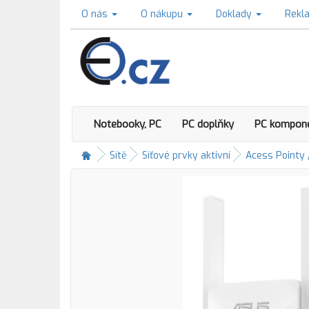
O nás
O nákupu
Doklady
Rekl
Notebooky, PC
PC doplňky
PC kompon
Sítě
Síťové prvky aktivní
Acess Pointy 