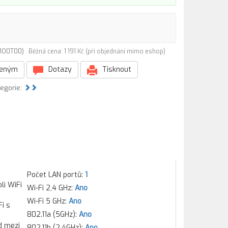
-MO0T00)
Běžná cena: 1 191 Kč (při objednání mimo eshop)
beným
Dotazy
Tisknout
tegorie:
Počet LAN portů:
1
li WiFi
Wi-Fi 2,4 GHz:
Ano
Wi-Fi 5 GHz:
Ano
Fi s
802.11a (5GHz):
Ano
od mezi
802.11b (2,4GHz):
Ano