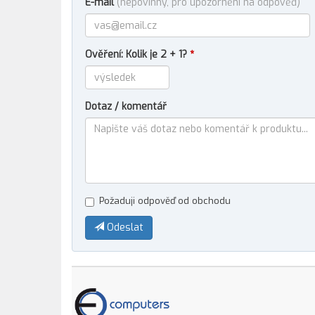
E-mail
(nepovinný, pro upozornění na odpověď)
Ověření: Kolik je 2 + 1?
*
Dotaz / komentář
Požaduji odpověď od obchodu
Odeslat