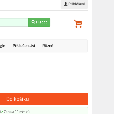
Přihlášení
Hledat
gie
Příslušenství
Různé
Do košíku
✓
í
Záruka 36 měsíců