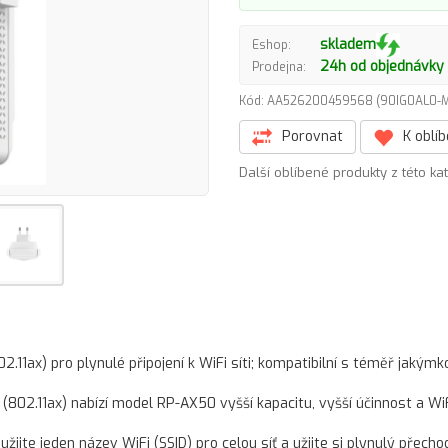
skladem
Eshop:
24h od objednávky
Prodejna:
Kód: AA526200459568 (90IG0AL0
Porovnat
K oblí
Další oblíbené produkty z této ka
1ax) pro plynulé připojení k WiFi síti; kompatibilní s téměř jakýmko
(802.11ax) nabízí model RP-AX50 vyšší kapacitu, vyšší účinnost a Wi
žijte jeden název WiFi (SSID) pro celou síť a užijte si plynulý přech