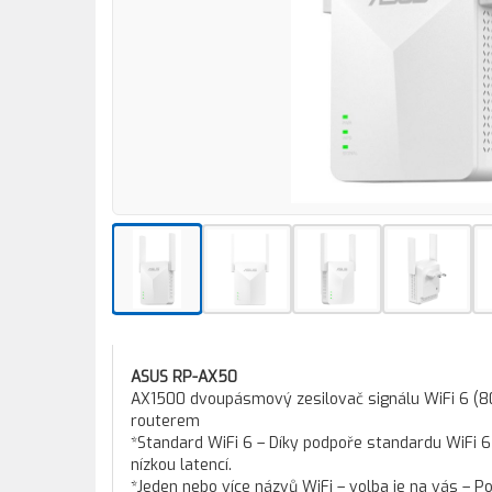
ASUS RP-AX50
AX1500 dvoupásmový zesilovač signálu WiFi 6 (802.1
routerem
*Standard WiFi 6 – Díky podpoře standardu WiFi 6 
nízkou latencí.
*Jeden nebo více názvů WiFi – volba je na vás – Pou