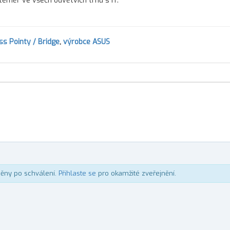
téměř ve všech odvětvích trhu s IT.
ss Pointy / Bridge
,
výrobce ASUS
něny po schválení.
Přihlaste se
pro okamžité zveřejnění.