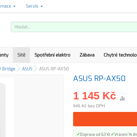
amace
Servis
enty
Sítě
Spotřební elektro
Zábava
Chytré technolo
/ Bridge
ASUS
ASUS RP-AX50
ASUS RP-AX50
1 145 Kč
946 Kč bez DPH
✓
✓
Doprava od 63 Kč
Vrácení 14 dn