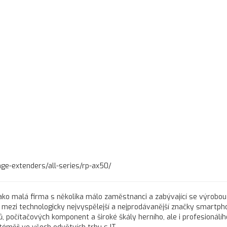
ge-extenders/all-series/rp-ax50/
í jako malá firma s několika málo zaměstnanci a zabývající se výrobou
s mezi technologicky nejvyspělejší a nejprodávanější značky smartph
, počítačových komponent a široké škály herního, ale i profesionálíh