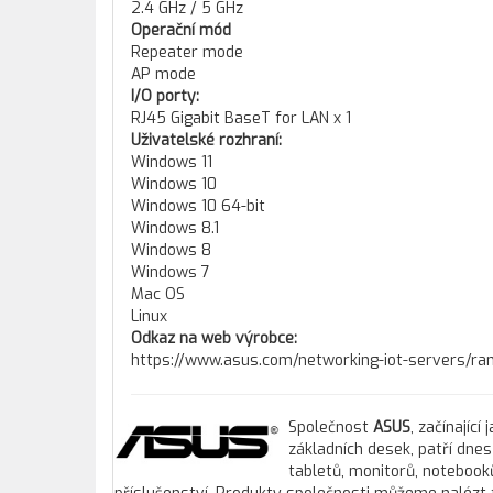
2.4 GHz / 5 GHz
Operační mód
Repeater mode
AP mode
I/O porty:
RJ45 Gigabit BaseT for LAN x 1
Uživatelské rozhraní:
Windows 11
Windows 10
Windows 10 64-bit
Windows 8.1
Windows 8
Windows 7
Mac OS
Linux
Odkaz na web výrobce:
https://www.asus.com/networking-iot-servers/ran
Společnost
ASUS
, začínajíc
základních desek, patří dne
tabletů, monitorů, notebooků