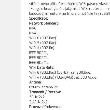
sítěmi, nebo přiřaďte každému WiFi pásmu vlastní
*Funguje bezchybně s jakýmkoli WiFi routerem – 
kabelovými routery na trhu a umožňuje tak rozšířit
Specifikace:
Network Standard:
IPv6
IPv4
WiFi 6 (802.11ax)
WiFi 5 (802.11ac)
WiFi 4 (802.11n)
IEEE 802.11g
IEEE 802.11b
IEEE 802.11a
WiFi Data Rate:
WiFi 6 (802.11ax) (5GHz) : až 1201Mbps
WiFi 4 (802.11n) (1024QAM) : až 300 Mbps
Anténa:
Externí anténa 2x
Transmit / Receive:
5GHz 2x2
2.4GHz 2x2
Provozní frekvence: