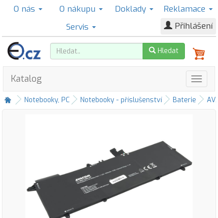
O nás
O nákupu
Doklady
Reklamace
Přihlášení
Servis
Hledat
Katalog
Notebooky, PC
Notebooky - příslušenství
Baterie
AV