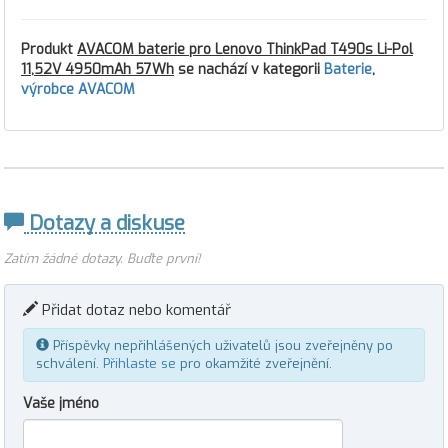
Produkt
AVACOM baterie pro Lenovo ThinkPad T490s Li-Pol
11,52V 4950mAh 57Wh
se nachází v kategorii
Baterie
,
výrobce AVACOM
Dotazy a diskuse
Zatím žádné dotazy. Buďte první!
Přidat dotaz nebo komentář
Příspěvky nepřihlášených uživatelů jsou zveřejněny po
schválení.
Přihlaste se
pro okamžité zveřejnění.
Vaše jméno