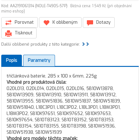
Kód: AA2191061314 (NOLE-T490S-57P)
Běžná cena: 1 549 Kč (při objednání
mimo eshop)
Porovnat
K oblíbeným
Dotazy
Tisknout
Další oblíbené produkty z této kategorie:
Popis
Parametry
tříčlánková baterie, 285 x 100 x 6mm, 225g
Vhodné pro produktová čísla:
02DL013, 02DL014, 02DL015, 02DL016, 5B10W13878,
5B10W13909, 5B10W13910, 5B10W13911, 5B10W13912,
5B10W13955, 5B10W51836, 5B10W51837, 5B10W51839,
5B10W51840, L18C3PD1, L18C3PD2, L18L3PD1, L18M3PD1,
L18M3PD2, SB10K97651, SB10K97652, SB10K97653,
SB10K97654, SB10T83123, SB10T83152, SB10T83153,
SB10T83154, SB10T83155, SB10T83198, SB10W51936,
SB10W51938, SB10W51939
Vhodné pro modely těchto značek: