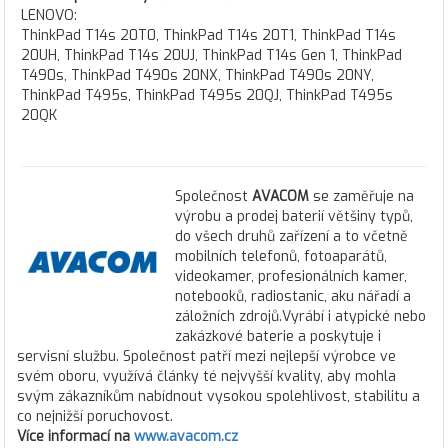
LENOVO:
ThinkPad T14s 20T0, ThinkPad T14s 20T1, ThinkPad T14s
20UH, ThinkPad T14s 20UJ, ThinkPad T14s Gen 1, ThinkPad
T490s, ThinkPad T490s 20NX, ThinkPad T490s 20NY,
ThinkPad T495s, ThinkPad T495s 20QJ, ThinkPad T495s
20QK
Společnost
AVACOM
se zaměřuje na
výrobu a prodej baterií většiny typů,
do všech druhů zařízení a to včetně
mobilních telefonů, fotoaparátů,
videokamer, profesionálních kamer,
notebooků, radiostanic, aku nářadí a
záložních zdrojů.Vyrábí i atypické nebo
zakázkové baterie a poskytuje i
servisní službu. Společnost patří mezi nejlepší výrobce ve
svém oboru, využívá články té nejvyšší kvality, aby mohla
svým zákazníkům nabídnout vysokou spolehlivost, stabilitu a
co nejnižší poruchovost.
Více informací na
www.avacom.cz