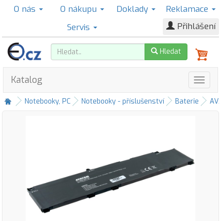
O nás
O nákupu
Doklady
Reklamace
Přihlášení
Servis
Hledat
Katalog
Notebooky, PC
Notebooky - příslušenství
Baterie
AV