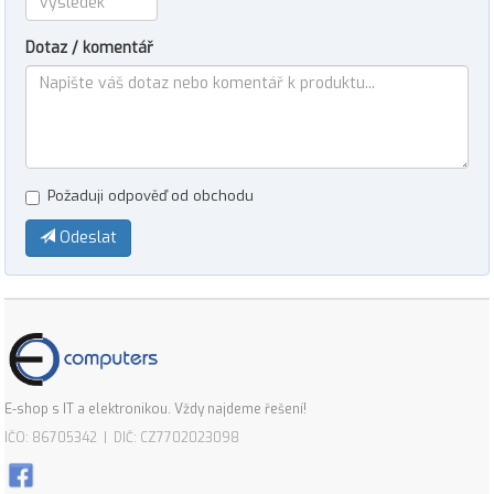
Dotaz / komentář
Požaduji odpověď od obchodu
Odeslat
E-shop s IT a elektronikou. Vždy najdeme řešení!
IČO: 86705342 | DIČ: CZ7702023098