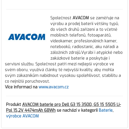
Společnost
AVACOM
se zaměřuje na
výrobu a prodej baterií většiny typů,
do všech druhů zařízení a to včetně
mobilních telefonů, fotoaparátů,
videokamer, profesionálních kamer,
notebooků, radiostanic, aku nářadí a
záložních zdrojů.Vyrábí i atypické nebo
zakázkové baterie a poskytuje i
servisní službu. Společnost patří mezi nejlepší výrobce ve
svém oboru, využívá články té nejvyšší kvality, aby mohla
svým zákazníkům nabídnout vysokou spolehlivost, stabilitu a
co nejnižší poruchovost.
Více informací na
www.avacom.cz
Produkt
AVACOM baterie pro Dell G3 15 3500, G5 15 5505 Li-
Pol 15,2V 4474mAh 68Wh
se nachází v kategorii
Baterie
,
výrobce AVACOM