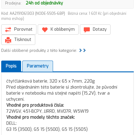
24h od objednávky
Prodejna:
Kód: AA2191061303 (NODE-5505-68P)
Běžná cena: 1 601 Kč (při objednání
mimo eshop)
Porovnat
K oblíbeným
Dotazy
Tisknout
Další oblíbené produkty z této kategorie:
Popis
Parametry
čtyřčlánková baterie, 320 x 65 x 7mm, 220g
Před objednáním této baterie si zkontrolujte, že původní
baterie v notebooku má stejné napětí (15,2V), tvar a
uchycení.
Vhodné pro produktová čísla:
72WGV, 451-BCPY, JJRRD, MV07R, W5W19
Vhodné pro modely těchto značek:
DELL:
G3 15 (3500), G5 15 (5500), G5 15 (5505)