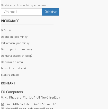
Odebírejte akční nabídky emailem:
Odebírat
INFORMACE
O firmě
Obchodní podmínky
Reklamační podmínky
Odstoupení od smlouvy
Ochrana osobních údajů
Doprava a platba
Jak se k nám dostat
Elektroodpad
KONTAKT
EO Computers
V. Kl. Klicpery 715, 504 01 Nový Bydžov
+420 606 622 826
+420 775 475 125